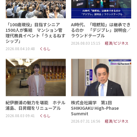
「100歳現役」目指すシニア
AI時代、「暗黙知」は継承でき
1500人が集結 マンション管
るのか 「デジブレ」説明会／
理代務員イベント「うぇるねす
ラウンドテーブル
シップ」
2026.08.03 15:15
経済/ビジネス
2026.08.04 10:48
くらし
紀伊勝浦の魅力を堪能 ホテル
株式会社識学 第1回
浦島、日昇館をリニューアル
SHIKIGAKU High-Phase
Summit
2026.08.03 09:41
くらし
2026.07.31 16:56
経済/ビジネス