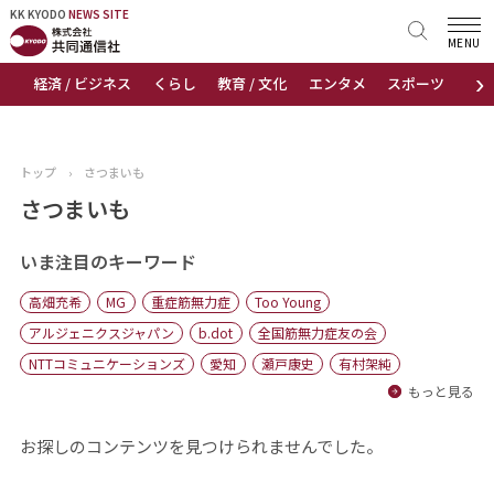
KK KYODO
KK KYODO
NEWS SITE
NEWS SITE
MENU
›
経済 / ビジネス
くらし
教育 / 文化
エンタメ
スポーツ
地
トップページ
お知らせ
トップ
›
さつまいも
ニュース
さつまいも
おすすめコンテンツ
いま注目のキーワード
高畑充希
MG
重症筋無力症
Too Young
出版物
アルジェニクスジャパン
b.dot
全国筋無力症友の会
NTTコミュニケーションズ
愛知
瀬戸康史
有村架純
会社概要
もっと見る
お探しのコンテンツを見つけられませんでした。