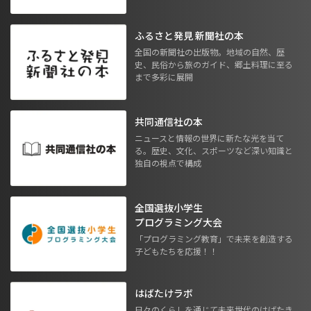
ふるさと発見 新聞社の本
全国の新聞社の出版物。地域の自然、歴
史、民俗から旅のガイド、郷土料理に至る
まで多彩に展開
共同通信社の本
ニュースと情報の世界に新たな光を当て
る。歴史、文化、スポーツなど深い知識と
独自の視点で構成
全国選抜小学生
プログラミング大会
「プログラミング教育」で未来を創造する
子どもたちを応援！！
はばたけラボ
日々のくらしを通じて未来世代のはばたき