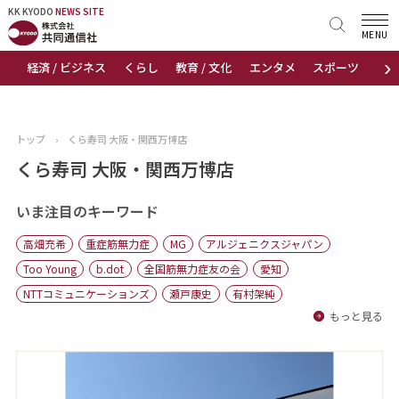
KK KYODO
KK KYODO
NEWS SITE
NEWS SITE
MENU
›
経済 / ビジネス
くらし
教育 / 文化
エンタメ
スポーツ
地
トップページ
お知らせ
トップ
›
くら寿司 大阪・関西万博店
ニュース
くら寿司 大阪・関西万博店
おすすめコンテンツ
いま注目のキーワード
高畑充希
重症筋無力症
MG
アルジェニクスジャパン
出版物
Too Young
b.dot
全国筋無力症友の会
愛知
NTTコミュニケーションズ
瀬戸康史
有村架純
会社概要
もっと見る