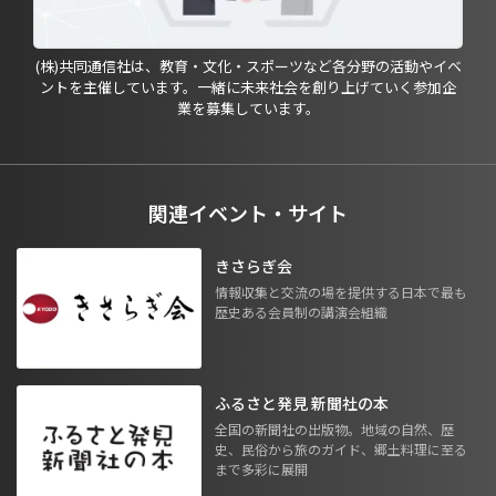
(株)共同通信社は、教育・文化・スポーツなど各分野の活動やイベ
ントを主催しています。一緒に未来社会を創り上げていく参加企
業を募集しています。
関連イベント・サイト
きさらぎ会
情報収集と交流の場を提供する日本で最も
歴史ある会員制の講演会組織
ふるさと発見 新聞社の本
全国の新聞社の出版物。地域の自然、歴
史、民俗から旅のガイド、郷土料理に至る
まで多彩に展開