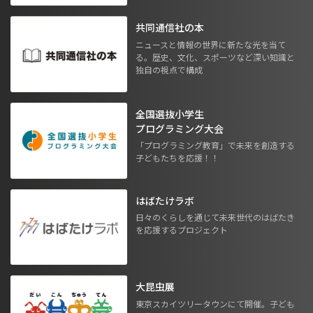
共同通信社の本
ニュースと情報の世界に新たな光を当て
る。歴史、文化、スポーツなど深い知識と
独自の視点で構成
全国選抜小学生
プログラミング大会
「プログラミング教育」で未来を創造する
子どもたちを応援！！
はばたけラボ
日々のくらしを通じて未来世代のはばたき
を応援するプロジェクト
大昆虫展
東京スカイツリータウンにて開催。子ども