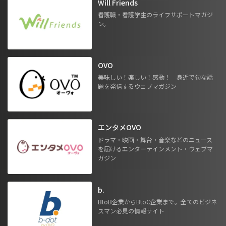
Will Friends
看護職・看護学生のライフサポートマガジ
ン。
OVO
美味しい！楽しい！感動！ 身近で旬な話
題を発信するウェブマガジン
エンタメOVO
ドラマ・映画・舞台・音楽などのニュース
を届けるエンターテインメント・ウェブマ
ガジン
b.
BtoB企業からBtoC企業まで。全てのビジネ
スマン必見の情報サイト