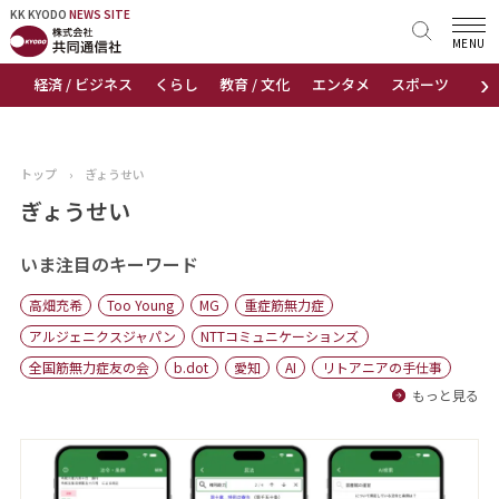
KK KYODO
KK KYODO
NEWS SITE
NEWS SITE
MENU
›
経済 / ビジネス
くらし
教育 / 文化
エンタメ
スポーツ
地
トップページ
お知らせ
トップ
›
ぎょうせい
ニュース
ぎょうせい
おすすめコンテンツ
いま注目のキーワード
高畑充希
Too Young
MG
重症筋無力症
出版物
アルジェニクスジャパン
NTTコミュニケーションズ
全国筋無力症友の会
b.dot
愛知
AI
リトアニアの手仕事
会社概要
もっと見る