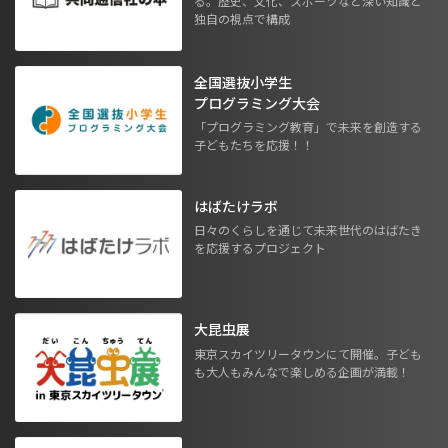
る。歴史、文化、スポーツなど深い知識と
独自の視点で構成
全国選抜小学生
プログラミング大会
「プログラミング教育」で未来を創造する
子どもたちを応援！！
はばたけラボ
日々のくらしを通じて未来世代のはばたき
を応援するプロジェクト
大昆虫展
東京スカイツリータウンにて開催。子ども
も大人もみんなで楽しめる企画が満載！