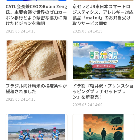
CATL会長兼CEOのRobin Zeng
京セラとJR東日本スマートロ
氏、主要会議で世界のゼロカー
ジスティクス、アレルギー対応
ボン移行とより緊密な協力に向
食品「matoil」のお弁当受け
けたビジョンを説明
取りサービス開始
2025.06.24 14:18
2025.06.24 14:15
ブラジル向け精米の検疫条件が
ドラ割『軽井沢・プリンスショ
緩和されました
ッピングプラザ セットプラ
ン』を新発売！
2025.06.24 14:10
2025.06.24 14:00