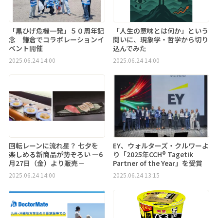
「黒ひげ危機一発」５０周年記
「人生の意味とは何か」という
念 鎌倉でコラボレーションイ
問いに、現象学・哲学から切り
ベント開催
込んでみた
2025.06.24 14:00
2025.06.24 14:00
回転レーンに流れ星？ 七夕を
EY、ウォルターズ・クルワーよ
楽しめる新商品が勢ぞろい ―6
り「2025年CCH® Tagetik
月27日（金）より販売－
Partner of the Year」を受賞
2025.06.24 14:00
2025.06.24 13:15