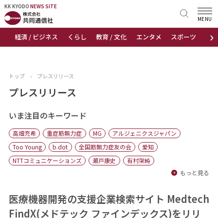
KK KYODO
KK KYODO
NEWS SITE
NEWS SITE
MENU
›
経済 / ビジネス
くらし
教育 / 文化
エンタメ
スポーツ
地
トップページ
お知らせ
トップ
›
プレスリリース
ニュース
プレスリリース
おすすめコンテンツ
いま注目のキーワード
高畑充希
重症筋無力症
MG
アルジェニクスジャパン
出版物
Too Young
b.dot
全国筋無力症友の会
愛知
NTTコミュニケーションズ
瀬戸康史
有村架純
会社概要
もっと見る
医療機器開発の支援企業検索サイト Medtech
FindX(メドテック ファインデックス)をリリ