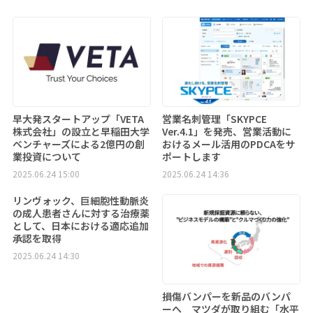
早大発スタートアップ「VETA
営業名刺管理「SKYPCE
株式会社」の設立と早稲田大学
Ver.4.1」を発売、営業活動に
ベンチャーズによる2億円の創
おけるメール活用のPDCAをサ
業投資について
ポートします
2025.06.24 15:00
2025.06.24 14:36
リンヴォック、巨細胞性動脈炎
の成人患者さんに対する治療薬
として、日本における適応追加
承認を取得
2025.06.24 14:30
損傷バンパーを新品のバンパ
ーへ マツダが取り組む「水平