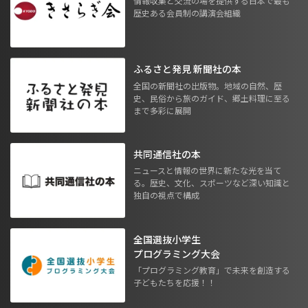
情報収集と交流の場を提供する日本で最も
歴史ある会員制の講演会組織
ふるさと発見 新聞社の本
全国の新聞社の出版物。地域の自然、歴
史、民俗から旅のガイド、郷土料理に至る
まで多彩に展開
共同通信社の本
ニュースと情報の世界に新たな光を当て
る。歴史、文化、スポーツなど深い知識と
独自の視点で構成
全国選抜小学生
プログラミング大会
「プログラミング教育」で未来を創造する
子どもたちを応援！！