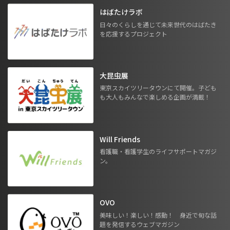
はばたけラボ
日々のくらしを通じて未来世代のはばたき
を応援するプロジェクト
大昆虫展
東京スカイツリータウンにて開催。子ども
も大人もみんなで楽しめる企画が満載！
Will Friends
看護職・看護学生のライフサポートマガジ
ン。
OVO
美味しい！楽しい！感動！ 身近で旬な話
題を発信するウェブマガジン