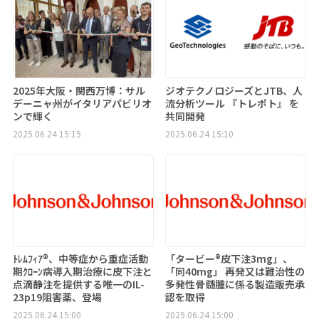
2025年大阪・関西万博：サル
ジオテクノロジーズとJTB、人
デーニャ州がイタリアパビリオ
流分析ツール 『トレポト』 を
ンで輝く
共同開発
2025.06.24 15:15
2025.06.24 15:10
ﾄﾚﾑﾌｨｱ®、中等症から重症活動
「タービー®皮下注3mg」、
期ｸﾛｰﾝ病導入期治療に皮下注と
「同40mg」 再発又は難治性の
点滴静注を提供する唯一のIL-
多発性骨髄腫に係る製造販売承
23p19阻害薬、登場
認を取得
2025.06.24 15:00
2025.06.24 15:00