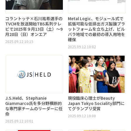
コラントッテ×石川祐希選手の
Metal Logic、モジュール式で
TVCMを放送開始TBS系列テレ
拡張可能な低排出ガス製錬プラ
ビで2025年９月13日（土）～9
ットフォームを立ち上げ、ピル
月28日（日）オンエア
バラ地域での最初の導入用地を
確保
2025.09.12 10:15
2025.09.12 10:02
J.S.Held、Stephanie
現役臨床心理士がBeauty
Giammarco氏を多分野横断的
Japan Tokyo Sociality部門に
な専門家チームのリーダーに任
てグランプリ受賞
命
2025.09.12 10:00
2025.09.12 10:01