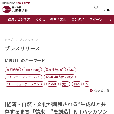
KK KYODO
KK KYODO
NEWS SITE
NEWS SITE
MENU
›
経済 / ビジネス
くらし
教育 / 文化
エンタメ
スポーツ
地
トップページ
お知らせ
トップ
›
プレスリリース
ニュース
プレスリリース
おすすめコンテンツ
いま注目のキーワード
高畑充希
Too Young
重症筋無力症
MG
出版物
アルジェニクスジャパン
全国筋無力症友の会
NTTコミュニケーションズ
b.dot
愛知
熊本
AI
会社概要
もっと見る
[経済・自然・文化が調和される“生成AIと共
存するまち「鶴来」”を創造］KITハッカソン