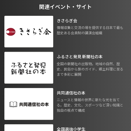
関連イベント・サイト
きさらぎ会
情報収集と交流の場を提供する日本で最も
歴史ある会員制の講演会組織
ふるさと発見 新聞社の本
全国の新聞社の出版物。地域の自然、歴
史、民俗から旅のガイド、郷土料理に至る
まで多彩に展開
共同通信社の本
ニュースと情報の世界に新たな光を当て
る。歴史、文化、スポーツなど深い知識と
独自の視点で構成
全国選抜小学生