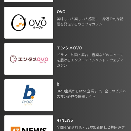
OVO
美味しい！楽しい！感動！ 身近で旬な話
題を発信するウェブマガジン
エンタメOVO
ドラマ・映画・舞台・音楽などのニュース
を届けるエンターテインメント・ウェブマ
ガジン
b.
BtoB企業からBtoC企業まで。全てのビジネ
スマン必見の情報サイト
47NEWS
全国47都道府県・52参加新聞社と共同通信