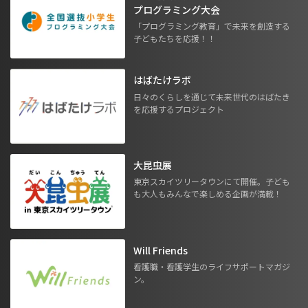
プログラミング大会
「プログラミング教育」で未来を創造する
子どもたちを応援！！
はばたけラボ
日々のくらしを通じて未来世代のはばたき
を応援するプロジェクト
大昆虫展
東京スカイツリータウンにて開催。子ども
も大人もみんなで楽しめる企画が満載！
Will Friends
看護職・看護学生のライフサポートマガジ
ン。