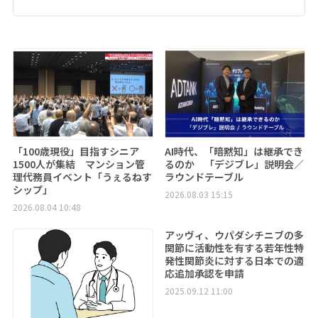
「100歳現役」目指すシニア
AI時代、「暗黙知」は継承でき
1500人が集結 マンション管
るのか 「デジブレ」説明会／
理代務員イベント「うぇるねす
ラウンドテーブル
シップ」
2026.08.03 15:15
2026.08.04 10:48
アッヴィ、ウパダシチニブの多
関節に活動性を有する若年性特
発性関節炎に対する日本での適
応追加承認を申請
2025.09.12 11:00