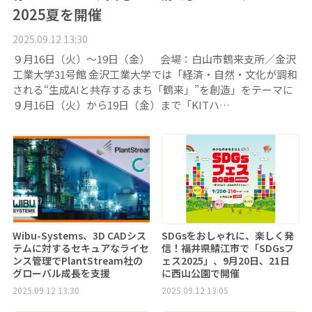
2025夏を開催
2025.09.12 13:30
９月16日（火）～19日（金） 会場：白山市鶴来支所／金沢
工業大学31号館 金沢工業大学では「経済・自然・文化が調和
される“生成AIと共存するまち「鶴来」”を創造」をテーマに
９月16日（火）から19日（金）まで「KITハ…
Wibu-Systems、3D CADシス
SDGsをおしゃれに、楽しく発
テムに対するセキュアなライセ
信！福井県鯖江市で「SDGsフ
ンス管理でPlantStream社の
ェス2025」、9月20日、21日
グローバル成長を支援
に西山公園で開催
2025.09.12 13:30
2025.09.12 13:05