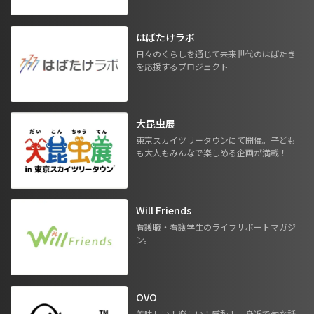
はばたけラボ
日々のくらしを通じて未来世代のはばたき
を応援するプロジェクト
大昆虫展
東京スカイツリータウンにて開催。子ども
も大人もみんなで楽しめる企画が満載！
Will Friends
看護職・看護学生のライフサポートマガジ
ン。
OVO
美味しい！楽しい！感動！ 身近で旬な話