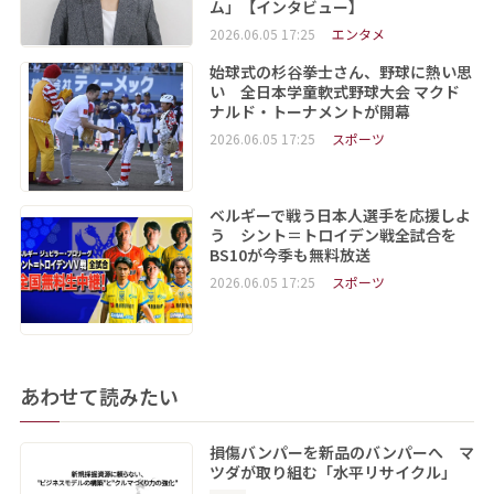
ム」【インタビュー】
2026.06.05 17:25
エンタメ
始球式の杉谷拳士さん、野球に熱い思
い 全日本学童軟式野球大会 マクド
ナルド・トーナメントが開幕
2026.06.05 17:25
スポーツ
ベルギーで戦う日本人選手を応援しよ
う シント＝トロイデン戦全試合を
BS10が今季も無料放送
2026.06.05 17:25
スポーツ
あわせて読みたい
損傷バンパーを新品のバンパーへ マ
ツダが取り組む「水平リサイクル」