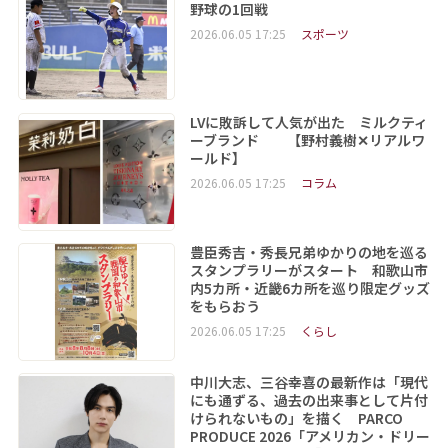
野球の1回戦
2026.06.05 17:25
スポーツ
LVに敗訴して人気が出た ミルクティ
ーブランド 【野村義樹✕リアルワ
ールド】
2026.06.05 17:25
コラム
豊臣秀吉・秀長兄弟ゆかりの地を巡る
スタンプラリーがスタート 和歌山市
内5カ所・近畿6カ所を巡り限定グッズ
をもらおう
2026.06.05 17:25
くらし
中川大志、三谷幸喜の最新作は「現代
にも通ずる、過去の出来事として片付
けられないもの」を描く PARCO
PRODUCE 2026「アメリカン・ドリー