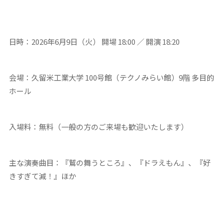
日時：
2026
年
6
月
9
日（火） 開場
18:00
／ 開演
18:20
会場：久留米工業大学
100
号館（テクノみらい館）
9
階 多目的
ホール
入場料：無料（一般の方のご来場も歓迎いたします）
主な演奏曲目：『鷲の舞うところ』、『ドラえもん』、『好
きすぎて減！』ほか