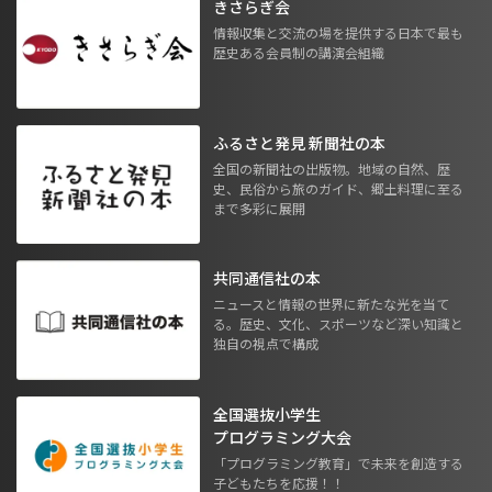
きさらぎ会
情報収集と交流の場を提供する日本で最も
歴史ある会員制の講演会組織
ふるさと発見 新聞社の本
全国の新聞社の出版物。地域の自然、歴
史、民俗から旅のガイド、郷土料理に至る
まで多彩に展開
共同通信社の本
ニュースと情報の世界に新たな光を当て
る。歴史、文化、スポーツなど深い知識と
独自の視点で構成
全国選抜小学生
プログラミング大会
「プログラミング教育」で未来を創造する
子どもたちを応援！！