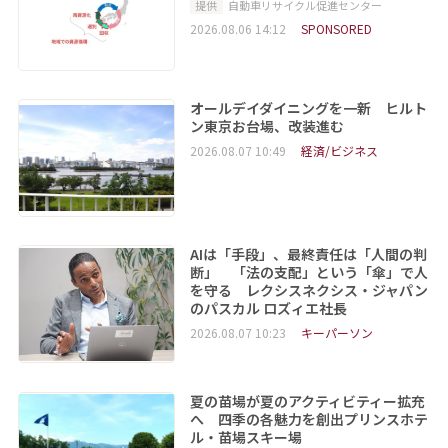
提供
自動車リサイクル促進センター
2026.08.06 14:12
SPONSORED
オールデイダイニングを一新 ヒルト
ン東京お台場、改装進む
2026.08.07 10:49
経済/ビジネス
AIは「手段」、最終責任は「人間の判
断」 「法の支配」という「傘」で人
を守る レクシスネクシス・ジャパン
のパスカル ロズィエ社長
2026.08.07 10:23
キーパーソン
夏の苗場が夏のアクティビティー拡充
へ 四季の各魅力を創出プリンスホテ
ル・苗場スキー場