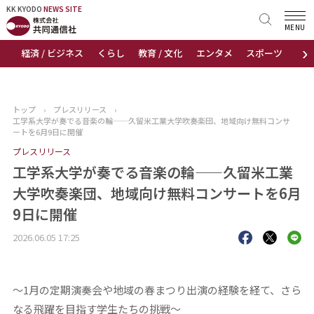
KK KYODO
KK KYODO
NEWS SITE
NEWS SITE
MENU
›
経済 / ビジネス
くらし
教育 / 文化
エンタメ
スポーツ
地
トップページ
お知らせ
トップ
›
プレスリリース
›
工学系大学が奏でる音楽の輪——久留米工業大学吹奏楽団、地域向け無料コンサ
ニュース
ートを6月9日に開催
プレスリリース
おすすめコンテンツ
工学系大学が奏でる音楽の輪——久留米工業
大学吹奏楽団、地域向け無料コンサートを6月
出版物
9日に開催
会社概要
2026.06.05 17:25
〜1月の定期演奏会や地域の春まつり出演の経験を経て、さら
なる飛躍を目指す学生たちの挑戦〜