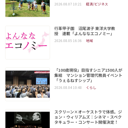
2026.08.07 10:21
経済/ビジネス
行革甲子園 沼尾波子 東洋大学教
授 連載「よんななエコノミー」
2026.08.05 16:36
地域
「100歳現役」目指すシニア1500人が
集結 マンション管理代務員イベント
「うぇるねすシップ」
2026.08.04 10:48
くらし
スクリーン×オーケストラで体感。ジ
ョン・ウィリアムズ：シネマ・スペク
タキュラー・コンサート開催決定！