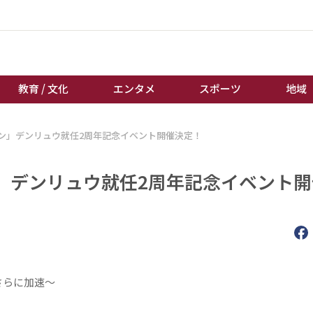
教育 / 文化
エンタメ
スポーツ
地域
ン」デンリュウ就任2周年記念イベント開催決定！
経済 / ビジネス
誰もが輝いて働く社会へ
くらし
天皇杯サッカー
」デンリュウ就任2周年記念イベント開
教育 / 文化
オートレース
エンタメ
競輪
スポーツ
ボートレース
地域
棋王戦
キーパーソン
女流本因坊戦
さらに加速～