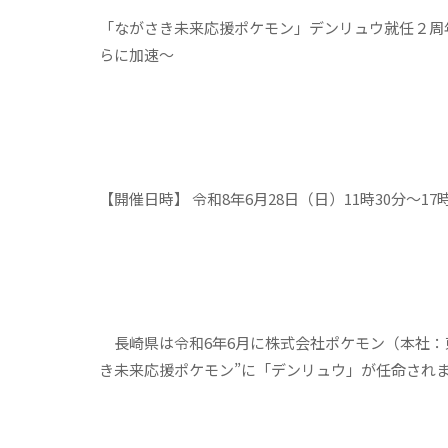
「ながさき未来応援ポケモン」デンリュウ就任２周
らに加速～
【開催日時】 令和
8
年
6
月
28
日（日）
11
時
30
分～
17
長崎県は令和6年6月に株式会社ポケモン（本社：
き未来応援ポケモン”に「デンリュウ」が任命され