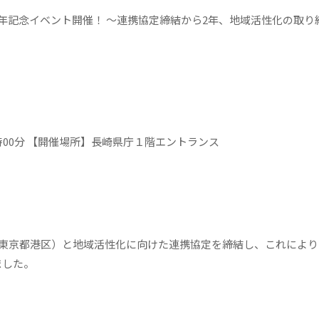
年記念イベント開催！
～連携協定締結から
2
年、地域活性化の取り
時
00
分
【開催場所】長崎県庁１階エントランス
東京都港区）と地域活性化に向けた連携協定を締結し、これにより
ました。