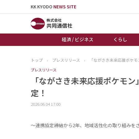
KK KYODO
NEWS SITE
経済 / ビジネス
くらし
トップ
›
プレスリリース
›
「ながさき未来応援ポケモ
トップページ
プレスリリース
お知らせ
「ながさき未来応援ポケモン
定！
2026.06.04 17:00
～連携協定締結から2年、地域活性化の取り組みを