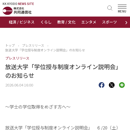
KK KYODO
KK KYODO
NEWS SITE
NEWS SITE
MENU
›
経済 / ビジネス
くらし
教育 / 文化
エンタメ
スポーツ
地
トップページ
お知らせ
トップ
›
プレスリリース
›
放送大学「学位授与制度オンライン説明会」のお知らせ
ニュース
プレスリリース
放送大学「学位授与制度オンライン説明会」
おすすめコンテンツ
のお知らせ
出版物
2026.06.04 16:00
会社概要
～学士の学位取得をめざす方へ～
放送大学「学位授与制度オンライン説明会」 ６/20（土）