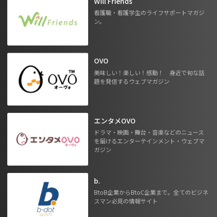
Will Friends
看護職・看護学生のライフサポートマガジ
ン。
OVO
美味しい！楽しい！感動！ 身近で旬な話
題を発信するウェブマガジン
エンタメOVO
ドラマ・映画・舞台・音楽などのニュース
を届けるエンターテインメント・ウェブマ
ガジン
b.
BtoB企業からBtoC企業まで。全てのビジネ
スマン必見の情報サイト