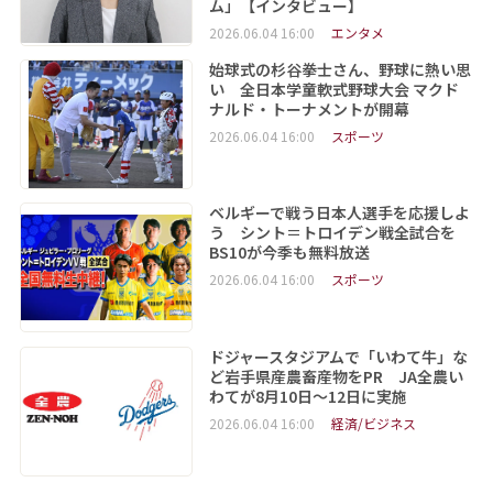
ム」【インタビュー】
2026.06.04 16:00
エンタメ
始球式の杉谷拳士さん、野球に熱い思
い 全日本学童軟式野球大会 マクド
ナルド・トーナメントが開幕
2026.06.04 16:00
スポーツ
ベルギーで戦う日本人選手を応援しよ
う シント＝トロイデン戦全試合を
BS10が今季も無料放送
2026.06.04 16:00
スポーツ
ドジャースタジアムで「いわて牛」な
ど岩手県産農畜産物をPR JA全農い
わてが8月10日～12日に実施
2026.06.04 16:00
経済/ビジネス