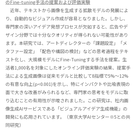
のFine-tuning手法の提案および評価実験
近年、テキストから画像を生成する拡散モデルの発展によ
り、自動的なビジュアル作成が容易となりました。しかし、
専門家の深いアイデア発想プロセスが欠如すると、広告やデ
ザイン分野では十分なクオリティが得られない可能性があり
ます。本研究では、アートディレクターの「課題設定」「メ
タファー設定」「配色や構図の検討」などの思考過程をテキ
スト化し、大規模モデルにFine-Tuningする手法を提案。生
活者1,000名を対象にしたオンライン評価実験の結果、提案手
法による生成画像は従来モデルと比較して8指標で5%～12%
の有意な向上(p<0.001)を示し、特にインパクトや比喩表現の
面で大きな改善がみられるなど、専門家の思考をモデルに取
り込むことの有用性が示唆されました。この研究は、社内画
像生成AIサービスである「ビジュアルアイデア生成機能」の
開発にも応用されています。（東京大学AIセンター※5との共
同研究）