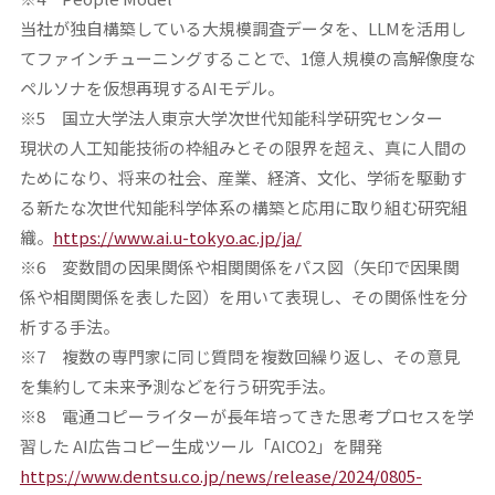
当社が独自構築している大規模調査データを、LLMを活用し
てファインチューニングすることで、1億人規模の高解像度な
ペルソナを仮想再現するAIモデル。
※5 国立大学法人東京大学次世代知能科学研究センター
現状の人工知能技術の枠組みとその限界を超え、真に人間の
ためになり、将来の社会、産業、経済、文化、学術を駆動す
る新たな次世代知能科学体系の構築と応用に取り組む研究組
織。
https://www.ai.u-tokyo.ac.jp/ja/
※6 変数間の因果関係や相関関係をパス図（矢印で因果関
係や相関関係を表した図）を用いて表現し、その関係性を分
析する手法。
※7 複数の専門家に同じ質問を複数回繰り返し、その意見
を集約して未来予測などを行う研究手法。
※8 電通コピーライターが長年培ってきた思考プロセスを学
習した AI広告コピー生成ツール「AICO2」を開発
https://www.dentsu.co.jp/news/release/2024/0805-