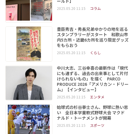
ールド】
2025.05.20 11:15
コラム
豊臣秀吉・秀長兄弟ゆかりの地を巡る
スタンプラリーがスタート 和歌山市
内5カ所・近畿6カ所を巡り限定グッズ
をもらおう
2025.05.20 11:15
くらし
中川大志、三谷幸喜の最新作は「現代
にも通ずる、過去の出来事として片付
けられないもの」を描く PARCO
PRODUCE 2026「アメリカン・ドリー
ム」【インタビュー】
2025.05.20 11:15
エンタメ
始球式の杉谷拳士さん、野球に熱い思
い 全日本学童軟式野球大会 マクド
ナルド・トーナメントが開幕
2025.05.20 11:15
スポーツ