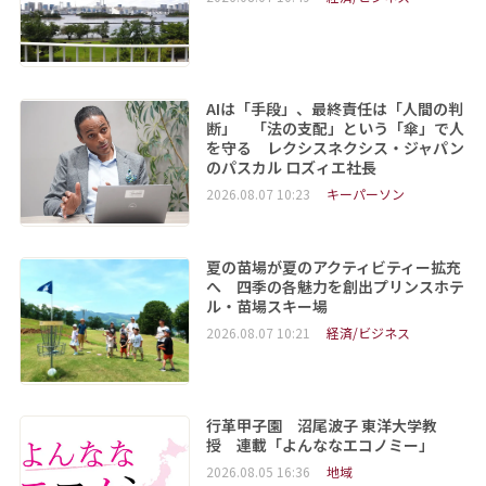
AIは「手段」、最終責任は「人間の判
断」 「法の支配」という「傘」で人
を守る レクシスネクシス・ジャパン
のパスカル ロズィエ社長
2026.08.07 10:23
キーパーソン
夏の苗場が夏のアクティビティー拡充
へ 四季の各魅力を創出プリンスホテ
ル・苗場スキー場
2026.08.07 10:21
経済/ビジネス
行革甲子園 沼尾波子 東洋大学教
授 連載「よんななエコノミー」
2026.08.05 16:36
地域