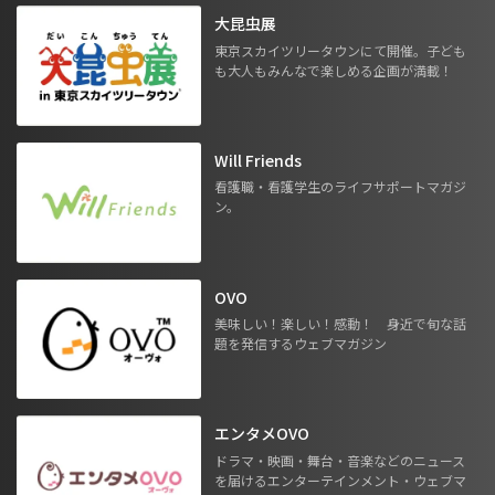
大昆虫展
東京スカイツリータウンにて開催。子ども
も大人もみんなで楽しめる企画が満載！
Will Friends
看護職・看護学生のライフサポートマガジ
ン。
OVO
美味しい！楽しい！感動！ 身近で旬な話
題を発信するウェブマガジン
エンタメOVO
ドラマ・映画・舞台・音楽などのニュース
を届けるエンターテインメント・ウェブマ