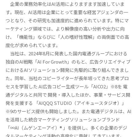
企業の業務効率化はAI活用によりますます加速していま
す。現在、AI活用は企業にとって重要な経営アジェンダの一
つとなり、その研究も加速度的に進められています。特にマ
ーケティング領域では、より解像度の高い分析や出力に向
け、「機能性」ならびに「人の嗜好性理解」の両側面での高
度化が求められています。
当社は、2024年8月に発表した国内電通グループにおける
独自のAI戦略「AI For Growth」のもと、広告クリエイティブ
におけるAIソリューション開発に先駆的に取り組んできまし
た。同年、当社のコピーライターが長年培ってきた思考プロ
セスを学習した AI広告コピー生成ツール「AICO2」※8を 電
通デジタルと共同で 開発・導入したほか、事業・サービス開
発を支援する 「AIQQQ STUDIO（アイキュースタジオ）」
※9のサービス提供も開始しました。また電通デジタルは、AI
を活用した統合マーケティングソリューションブランド
「∞AI（ムゲンエーアイ）® 」を提供し、多くの企業のデジ
タルマーケティング活動の高度化に貢献してきています。