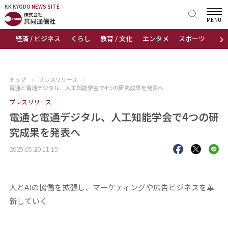
KK KYODO
KK KYODO
NEWS SITE
NEWS SITE
MENU
›
経済 / ビジネス
くらし
教育 / 文化
エンタメ
スポーツ
地
トップページ
お知らせ
トップ
›
プレスリリース
›
電通と電通デジタル、人工知能学会で4つの研究成果を発表へ
ニュース
プレスリリース
電通と電通デジタル、人工知能学会で4つの研
おすすめコンテンツ
究成果を発表へ
出版物
2025.05.20 11:15
会社概要
人とAIの協働を拡張し、マーケティングや広告ビジネスを革
新していく