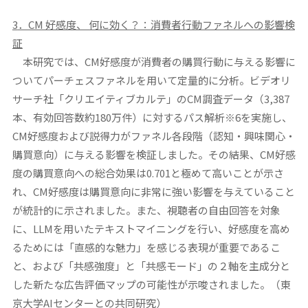
3
．CM 好感度、 何に効く？：消費者行動ファネルへの影響検
証
本研究では、CM好感度が消費者の購買行動に与える影響に
ついてパーチェスファネルを用いて定量的に分析。ビデオリ
サーチ社「クリエイティブカルテ」のCM調査データ（3,387
本、有効回答数約180万件）に対するパス解析※6を実施し、
CM好感度および説得力がファネル各段階（認知・興味関心・
購買意向）に与える影響を検証しました。その結果、CM好感
度の購買意向への総合効果は0.701と極めて高いことが示さ
れ、CM好感度は購買意向に非常に強い影響を与えていること
が統計的に示されました。また、視聴者の自由回答を対象
に、LLMを用いたテキストマイニングを行い、好感度を高め
るためには「直感的な魅力」を感じる表現が重要であるこ
と、および「共感強度」と「共感モード」の２軸を主成分と
した新たな広告評価マップの可能性が示唆されました。（東
京大学AIセンターとの共同研究）