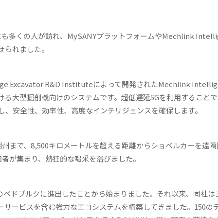
 Zone」にも多くの人が訪れ、MySANYプラットフォームやMechlink Intelli
が寄せられました。
rge Excavator R&D Instituteによって開発されたMechlink Intellig
リオにおける大型掘削機向けのシステムです。超低遅延5Gを利用することで
し、安全性、効率性、高度なインテリジェンスを確保します。
湖州まで
、
8,500
キロメートル
を超える距離から
ショベルカーを遠隔
加者
が集まり、熱狂的な喝采を浴びました。
イツのベドブルクに進出したことから始まりました。それ以来、同社は
ーサービスを含む強力なエコシステムを構築してきました。150の