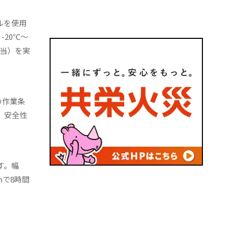
ルを使用
20℃～
相当）を実
の作業条
で、安全性
す。幅
mで8時間