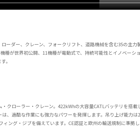
・ローダー、クレーン、フォークリフト、道路機械を含む35の主力
15機種が世界初公開、11機種が電動式で、持続可能性とイノベーシ
ます。
・クローラー・クレーン。422kWhの大容量CATLバッテリを搭載
ーターは、過酷な作業にも強力なパワーを発揮します。吊り上げ能力は20
のラフィング・ジブを備えています。CE認証と欧州の輸送規制に準拠