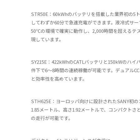
STR50E
：
60kWhのバッテリを搭載した業界初の5
してわずか60分で急速充電ができます。液冷式サー
50℃の環境で確実に動作し、2,000時間を超えるテ
現しています。
SY215E
：
422kWhのCATLバッテリと150kW
件下で6～8時間の連続稼働が可能です。デュアルCCS
と効率性を高めています。
STH625E
：
ヨーロッパ向けに設計されたSANY初
1.85メートル、高さ1.92メートルで、コンパクトさ
の走行が可能です。