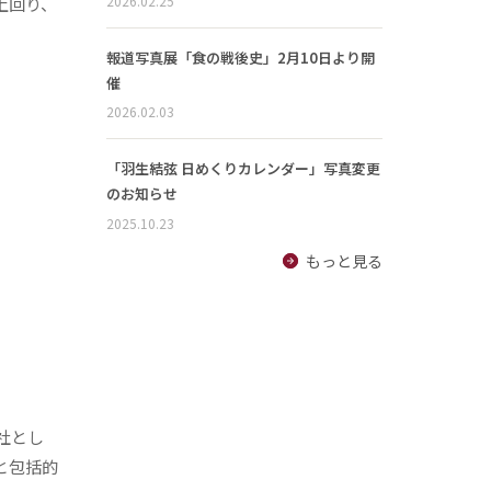
2026.02.25
上回り、
報道写真展「食の戦後史」2月10日より開
催
2026.02.03
「羽生結弦 日めくりカレンダー」写真変更
のお知らせ
2025.10.23
もっと見る
会社とし
と包括的