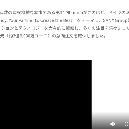
/ — 世界有数の建設機械見本市である第34回baumaがこのほど、ドイツ
 Your Partner to Create the Best」をテーマに、SANY Grou
でイノベーションとテクノロジーを大々的に披露し、多くの注目を集めまし
億元（約3億6,030万ユーロ）の意向注文を確保しました。