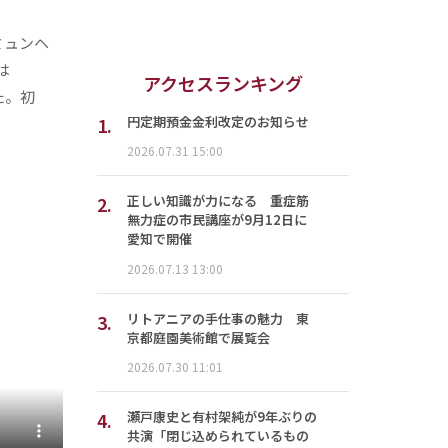
のミュンヘ
pは
アクセスランキング
た。初
1.
円定期預金金利改定のお知らせ
2026.07.31 15:00
2.
正しい知識が力になる 重症筋
無力症の市民講座が9月12日に
愛知で開催
2026.07.13 13:00
3.
リトアニアの手仕事の魅力 東
京都庭園美術館で展覧会
2026.07.30 11:01
4.
瀬戸康史と有村架純が9年ぶりの
共演「閉じ込められているもの