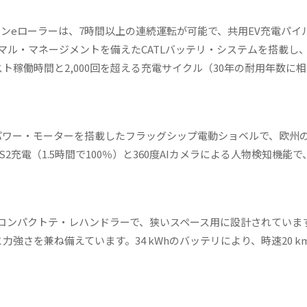
トンeローラーは、7時間以上の連続運転が可能で、共用EV充電パイ
マル・マネージメントを備えたCATLバッテリ・システムを搭載し、-
スト稼働時間と2,000回を超える充電サイクル（30年の耐用年数に
のハイパワー・モーターを搭載したフラッグシップ電動ショベルで、欧州
2充電（1.5時間で100％）と360度AIカメラによる人物検知機能
のコンパクトテ・レハンドラーで、狭いスペース用に設計されていま
と力強さを兼ね備えています。34 kWhのバッテリにより、時速20 k