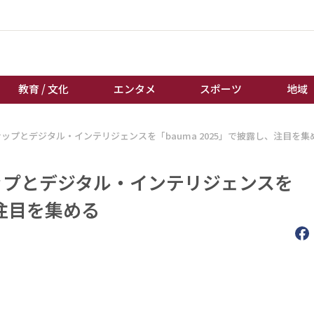
教育 / 文化
エンタメ
スポーツ
地域
ナップとデジタル・インテリジェンスを「bauma 2025」で披露し、注目を集
経済 / ビジネス
誰もが輝いて働く社会へ
くらし
天皇杯サッカー
ップとデジタル・インテリジェンスを
教育 / 文化
オートレース
、注目を集める
エンタメ
競輪
スポーツ
ボートレース
地域
棋王戦
キーパーソン
女流本因坊戦