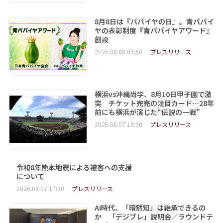
8月8日は『パパイヤの日』。青パパイ
ヤの表彰制度『青パパイヤアワード』
創設
2026.08.08 09:50
プレスリリース
横浜vs沖縄尚学、8月10日甲子園で激
突 チケット完売の注目カード…28年
前にも横浜が演じた“伝説の一戦”
2026.08.07 19:00
プレスリリース
令和8年熊本地震による被害への支援
について
2026.08.07 17:30
プレスリリース
AI時代、「暗黙知」は継承できるの
か 「デジブレ」説明会／ラウンドテ