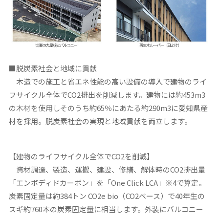
■
脱炭素社会と地域に貢献
木造での施工と省エネ性能の高い設備の導入で建物のライ
フサイクル全体でCO2排出を削減します。建物には約453m3
の木材を使用しそのうち約65％にあたる約290m3に愛知県産
材を採用。脱炭素社会の実現と地域貢献を両立します。
【建物のライフサイクル全体で
CO2
を削減】
資材調達、製造、運搬、建設、修繕、解体時のCO2排出量
「エンボディドカーボン」を「One Click LCA」※4で算定。
炭素固定量は約384トン CO2e bio（CO2ベース）で40年生の
スギ約760本の炭素固定量に相当します。外装にバルコニー