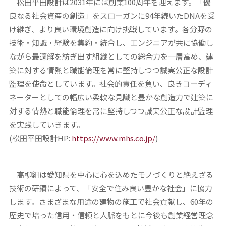
松田平田設計は2031年には創業100周年を迎えます。「優
良なる社会資産の創造」をスローガンに94年続いたDNAを受
け継ぎ、より良い環境創造に向け挑戦しています。各分野の
技術・知識・経験を集約・統合し、エンジニアが共に協働し
ながら最適解を紡ぎ出す組織としての総合力を一層高め、建
築に対する情熱と職能倫理を常に堅持しつつ誠実公正な設計
監理を使命としています。社会的責任を負い、良きコーディ
ネーターとしての幅広い柔軟な見識と豊かな創造力で建築に
対する情熱と職能倫理を常に堅持しつつ誠実公正な設計監理
を実践していきます。
(松田平田設計HP:
https://www.mhs.co.jp/
)
高柳組は愛知県を中心に心を込めたモノづくりと絶えざる
技術の研鑽によって、「安全で住み良い豊かな社会」に協力
します。さまざまな用途の建物の施工で社会貢献し、60年の
歴史で培った信用・信頼と人脈をもとに今後も創業経営理念