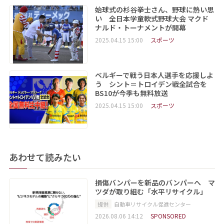
始球式の杉谷拳士さん、野球に熱い思
い 全日本学童軟式野球大会 マクド
ナルド・トーナメントが開幕
2025.04.15 15:00
スポーツ
ベルギーで戦う日本人選手を応援しよ
う シント＝トロイデン戦全試合を
BS10が今季も無料放送
2025.04.15 15:00
スポーツ
あわせて読みたい
損傷バンパーを新品のバンパーへ マ
ツダが取り組む「水平リサイクル」
提供
自動車リサイクル促進センター
2026.08.06 14:12
SPONSORED