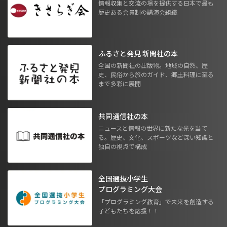
情報収集と交流の場を提供する日本で最も
歴史ある会員制の講演会組織
ふるさと発見 新聞社の本
全国の新聞社の出版物。地域の自然、歴
史、民俗から旅のガイド、郷土料理に至る
まで多彩に展開
共同通信社の本
ニュースと情報の世界に新たな光を当て
る。歴史、文化、スポーツなど深い知識と
独自の視点で構成
全国選抜小学生
プログラミング大会
「プログラミング教育」で未来を創造する
子どもたちを応援！！