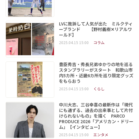
LVに敗訴して人気が出た ミルクティ
ーブランド 【野村義樹✕リアルワ
ールド】
2025.04.15 15:00
コラム
豊臣秀吉・秀長兄弟ゆかりの地を巡る
スタンプラリーがスタート 和歌山市
内5カ所・近畿6カ所を巡り限定グッズ
をもらおう
2025.04.15 15:00
くらし
中川大志、三谷幸喜の最新作は「現代
にも通ずる、過去の出来事として片付
けられないもの」を描く PARCO
PRODUCE 2026「アメリカン・ドリー
ム」【インタビュー】
2025.04.15 15:00
エンタメ