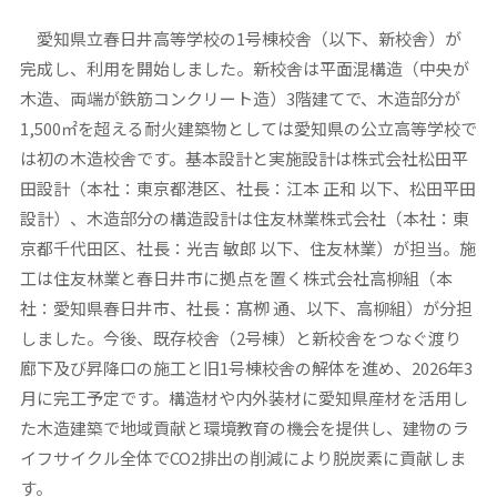
愛知県立春日井高等学校の1号棟校舎（以下、新校舎）が
完成し、利用を開始しました。新校舎は平面混構造（中央が
木造、両端が鉄筋コンクリート造）3階建てで、木造部分が
1,500㎡を超える耐火建築物としては愛知県の公立高等学校で
は初の木造校舎です。基本設計と実施設計は株式会社松田平
田設計（本社：東京都港区、社長：江本 正和 以下、松田平田
設計）、木造部分の構造設計は住友林業株式会社（本社：東
京都千代田区、社長：光吉 敏郎 以下、住友林業）が担当。施
工は住友林業と春日井市に拠点を置く株式会社高柳組（本
社：愛知県春日井市、社長：髙栁 通、以下、高柳組）が分担
しました。今後、既存校舎（2号棟）と新校舎をつなぐ渡り
廊下及び昇降口の施工と旧1号棟校舎の解体を進め、2026年3
月に完工予定です。構造材や内外装材に愛知県産材を活用し
た木造建築で地域貢献と環境教育の機会を提供し、建物のラ
イフサイクル全体でCO2排出の削減により脱炭素に貢献しま
す。