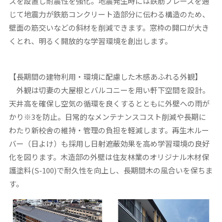
スを設置し耐震性を強化。地震発生時には鉄筋ブレースを通
じて地震力が鉄筋コンクリート造部分に伝わる構造のため、
壁面の筋交いなどの斜材を削減できます。窓枠の開口が大き
くとれ、明るく開放的な学習環境を創出します。
【長期間の建物利用・環境に配慮した木感あふれる外観】
外観は切妻の大屋根とバルコニーを用い軒下空間を設計。
天井高を確保し空気の循環を良くするとともに外壁への雨が
かり※3を防止。日常的なメンテナンスコスト削減や長期に
わたり新校舎の維持・管理の負担を軽減します。再生木ルー
バー（日よけ）も採用し日射遮蔽効果を高め学習環境の良好
化を図ります。木造部の外壁は住友林業のオリジナル木材保
護塗料(S-100)で耐久性を向上し、長期間木の風合いを保ちま
す。