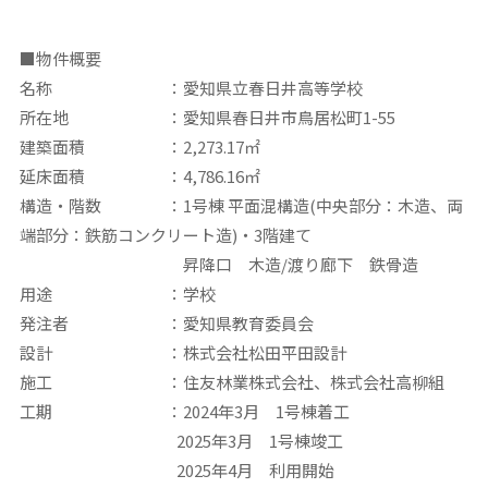
■
物件概要
名称 ：愛知県立春日井高等学校
所在地 ：愛知県春日井市鳥居松町1-55
建築面積 ：2,273.17㎡
延床面積 ：4,786.16㎡
構造・階数 ：1号棟 平面混構造(中央部分：木造、両
端部分：鉄筋コンクリート造)・3階建て
昇降口 木造/渡り廊下 鉄骨造
用途 ：学校
発注者 ：愛知県教育委員会
設計 ：株式会社松田平田設計
施工 ：住友林業株式会社、株式会社高柳組
工期 ：2024年3月 1号棟着工
2025年3月 1号棟竣工
2025年4月 利用開始