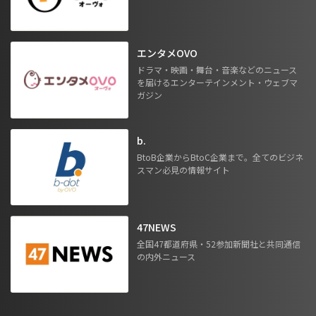
エンタメOVO
ドラマ・映画・舞台・音楽などのニュース
を届けるエンターテインメント・ウェブマ
ガジン
b.
BtoB企業からBtoC企業まで。全てのビジネ
スマン必見の情報サイト
47NEWS
全国47都道府県・52参加新聞社と共同通信
の内外ニュース