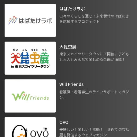
はばたけラボ
日々のくらしを通じて未来世代のはばたき
を応援するプロジェクト
大昆虫展
東京スカイツリータウンにて開催。子ども
も大人もみんなで楽しめる企画が満載！
Will Friends
看護職・看護学生のライフサポートマガジ
ン。
OVO
美味しい！楽しい！感動！ 身近で旬な話
題を発信するウェブマガジン