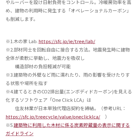
やルーバーを設け日射負荷をコントロール。冷暖房効率を高
め、建物の利用時に発生する「オペレーショナルカーボン」
も削減します。
※1.木の家 Lab.
https://sfc.jp/ie/tree/lab/
※2.部材同士を回転自由に接合する方法。地震発生時に建物
全体が柔軟に挙動し、地震力を吸収し
構造部材の負担軽減が可能
※3.建築物の外壁など雨に濡れたり、雨の影響を受けたりす
る状態や場所を指す
※4.建てるときのCO2排出量(エンボディドカーボン)を見える
化するソフトウェア「One Click LCA」は
住友林業が日本単独代理店契約を締結。（参考URL：
https://sfc.jp/treecycle/value/oneclicklca/
）
※5.
建築物に利用した木材に係る炭素貯蔵量の表示に関する
ガイドライン