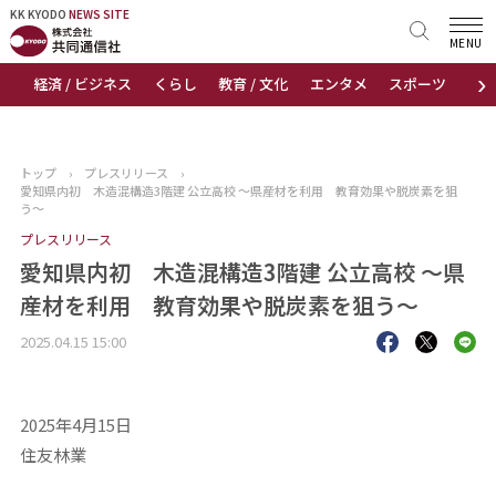
KK KYODO
KK KYODO
NEWS SITE
NEWS SITE
MENU
›
経済 / ビジネス
くらし
教育 / 文化
エンタメ
スポーツ
地
トップページ
お知らせ
トップ
›
プレスリリース
›
愛知県内初 木造混構造3階建 公立高校 ～県産材を利用 教育効果や脱炭素を狙
ニュース
う～
プレスリリース
おすすめコンテンツ
愛知県内初 木造混構造3階建 公立高校 ～県
産材を利用 教育効果や脱炭素を狙う～
出版物
2025.04.15 15:00
会社概要
2025年4月15日
住友林業