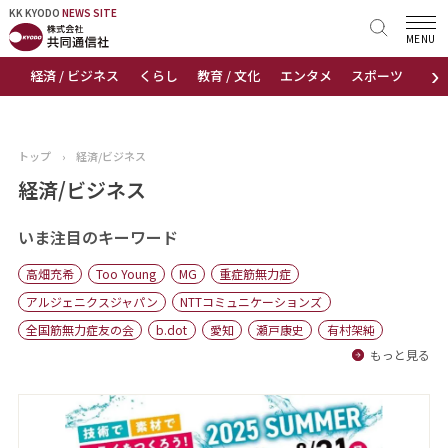
KK KYODO
KK KYODO
NEWS SITE
NEWS SITE
MENU
›
経済 / ビジネス
くらし
教育 / 文化
エンタメ
スポーツ
地
トップページ
お知らせ
トップ
›
経済/ビジネス
ニュース
経済/ビジネス
おすすめコンテンツ
いま注目のキーワード
高畑充希
Too Young
MG
重症筋無力症
出版物
アルジェニクスジャパン
NTTコミュニケーションズ
全国筋無力症友の会
b.dot
愛知
瀬戸康史
有村架純
会社概要
もっと見る