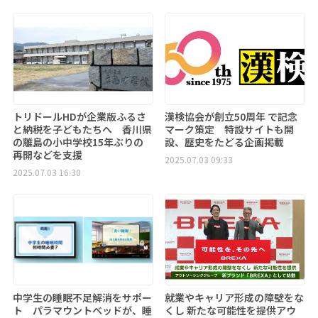
トリドールHDが企業版ふるさ
漢検協会が創立50周年 で記念
と納税を子どもたちへ 香川県
マーク策定 特設サイトも開
の離島の小中学校15年ぶりの
設、歴史をたどる企画掲載
再開などを支援
2025.07.03 09:33
2025.07.03 16:30
中学生の睡眠不足解消をサポー
就業やキャリア形成の障壁をな
ト パラマウントベッドが、睡
くし 新たな可能性を提供アウ