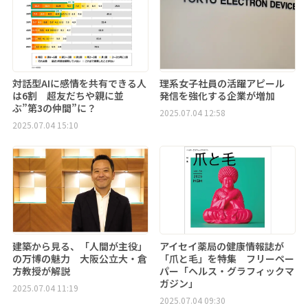
対話型AIに感情を共有できる人
理系女子社員の活躍アピール
は6割 超友だちや親に並
発信を強化する企業が増加
ぶ”第3の仲間”に？
2025.07.04 12:58
2025.07.04 15:10
建築から見る、「人間が主役」
アイセイ薬局の健康情報誌が
の万博の魅力 大阪公立大・倉
「爪と毛」を特集 フリーペー
方教授が解説
パー「ヘルス・グラフィックマ
ガジン」
2025.07.04 11:19
2025.07.04 09:30