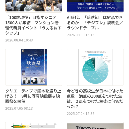
「100歳現役」目指すシニア
AI時代、「暗黙知」は継承でき
1500人が集結 マンション管
るのか 「デジブレ」説明会／
理代務員イベント「うぇるねす
ラウンドテーブル
シップ」
2026.08.03 15:15
2026.08.04 10:48
クリエーティブで熊本を盛り上
今どきの高校生が日本に付けた
げる！ 9月に写真映像展＆映
点数 満点の100点をつけた生
画祭を開催
徒、０点をつけた生徒は何％だ
った？
2025.07.05 08:13
2025.07.04 15:38