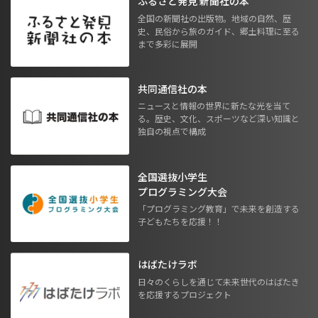
ふるさと発見 新聞社の本
全国の新聞社の出版物。地域の自然、歴
史、民俗から旅のガイド、郷土料理に至る
まで多彩に展開
共同通信社の本
ニュースと情報の世界に新たな光を当て
る。歴史、文化、スポーツなど深い知識と
独自の視点で構成
全国選抜小学生
プログラミング大会
「プログラミング教育」で未来を創造する
子どもたちを応援！！
はばたけラボ
日々のくらしを通じて未来世代のはばたき
を応援するプロジェクト