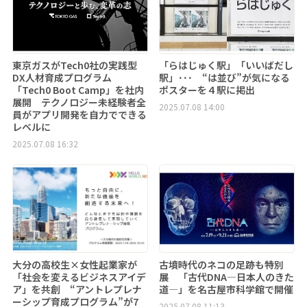
東京ガスがTech0社の実践型
「らはじゅく駅」「いいばだし
DX人材育成プログラム
駅」･･･ “は並び”が気になる
「Tech0 Boot Camp」を社内
ポスターを４駅に掲出
展開 テクノロジー未経験者全
2025.07.08 14:00
員がアプリ開発を自力でできる
レベルに
2025.07.08 16:32
大分の高校生×女性起業家が
古墳時代のネコの足跡も特別
「社会を変えるビジネスアイデ
展 「古代DNA―日本人のきた
ア」を共創 “アントレプレナ
道―」を名古屋市科学館で開催
ーシップ育成プログラム”が7
2025.07.08 11:13