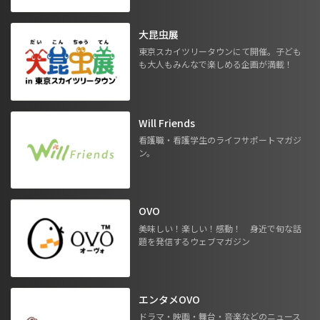
大昆虫展
東京スカイツリータウンにて開催。子ども
も大人もみんなで楽しめる企画が満載！
Will Friends
看護職・看護学生のライフサポートマガジ
ン。
OVO
美味しい！楽しい！感動！ 身近で旬な話
題を発信するウェブマガジン
エンタメOVO
ドラマ・映画・舞台・音楽などのニュース