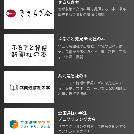
きさらぎ会
情報収集と交流の場を提供する日本で最も
歴史ある会員制の講演会組織
ふるさと発見 新聞社の本
全国の新聞社の出版物。地域の自然、歴
史、民俗から旅のガイド、郷土料理に至る
まで多彩に展開
共同通信社の本
ニュースと情報の世界に新たな光を当て
る。歴史、文化、スポーツなど深い知識と
独自の視点で構成
全国選抜小学生
プログラミング大会
「プログラミング教育」で未来を創造する
子どもたちを応援！！