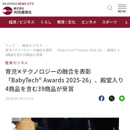
KK KYODO
KK KYODO
NEWS SITE
NEWS SITE
MENU
›
経済 / ビジネス
くらし
教育 / 文化
エンタメ
スポーツ
地
トップページ
お知らせ
トップ
›
経済/ビジネス
›
育児✕テクノロジーの融合を表彰 「BabyTech® Awards 2025-26」、殿堂入り
ニュース
4商品を含む39商品が受賞
経済/ビジネス
おすすめコンテンツ
育児✕テクノロジーの融合を表彰
「BabyTech® Awards 2025-26」、殿堂入り
出版物
4商品を含む39商品が受賞
会社概要
2026.03.30 13:16