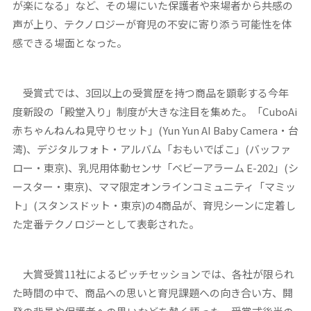
が楽になる」など、その場にいた保護者や来場者から共感の
声が上り、テクノロジーが育児の不安に寄り添う可能性を体
感できる場面となった。
受賞式では、3回以上の受賞歴を持つ商品を顕彰する今年
度新設の「殿堂入り」制度が大きな注目を集めた。「CuboAi
赤ちゃんねんね見守りセット」(Yun Yun AI Baby Camera・台
湾)、デジタルフォト・アルバム「おもいでばこ」(バッファ
ロー・東京)、乳児用体動センサ「ベビーアラーム E-202」(シ
ースター・東京)、ママ限定オンラインコミュニティ「マミッ
ト」(スタンスドット・東京)の4商品が、育児シーンに定着し
た定番テクノロジーとして表彰された。
大賞受賞11社によるピッチセッションでは、各社が限られ
た時間の中で、商品への思いと育児課題への向き合い方、開