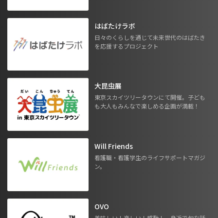
はばたけラボ
日々のくらしを通じて未来世代のはばたき
を応援するプロジェクト
大昆虫展
東京スカイツリータウンにて開催。子ども
も大人もみんなで楽しめる企画が満載！
Will Friends
看護職・看護学生のライフサポートマガジ
ン。
OVO
美味しい！楽しい！感動！ 身近で旬な話