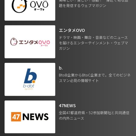
題を発信するウェブマガジン
エンタメOVO
ドラマ・映画・舞台・音楽などのニュース
を届けるエンターテインメント・ウェブマ
ガジン
b.
BtoB企業からBtoC企業まで。全てのビジネ
スマン必見の情報サイト
47NEWS
全国47都道府県・52参加新聞社と共同通信
の内外ニュース