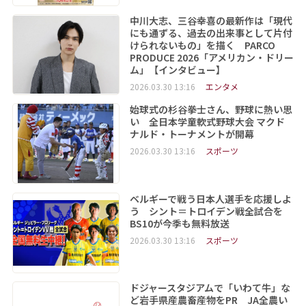
中川大志、三谷幸喜の最新作は「現代
にも通ずる、過去の出来事として片付
けられないもの」を描く PARCO
PRODUCE 2026「アメリカン・ドリー
ム」【インタビュー】
2026.03.30 13:16
エンタメ
始球式の杉谷拳士さん、野球に熱い思
い 全日本学童軟式野球大会 マクド
ナルド・トーナメントが開幕
2026.03.30 13:16
スポーツ
ベルギーで戦う日本人選手を応援しよ
う シント＝トロイデン戦全試合を
BS10が今季も無料放送
2026.03.30 13:16
スポーツ
ドジャースタジアムで「いわて牛」な
ど岩手県産農畜産物をPR JA全農い