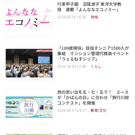
行革甲子園 沼尾波子 東洋大学教
授 連載「よんななエコノミー」
2026.08.05 16:36
地域
「100歳現役」目指すシニア1500人が
集結 マンション管理代務員イベント
「うぇるねすシップ」
2026.08.04 10:48
くらし
旅の思い出を五・七・五で！ エース
が「かばんの日」に合わせ「旅行川柳
コンテスト」を開催
2026.08.07 14:27
教育/文化