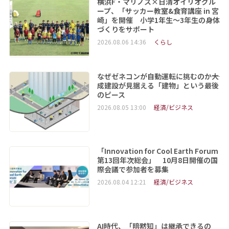
横浜F・マリノス×日清オイリオグル
ープ、「サッカー教室&食育講座 in 宮
崎」を開催 小学1年生～3年生の身体
づくりをサポート
2026.08.06 14:36
くらし
なぜゼネコンが自動運転に挑むのか――大
成建設が見据える「建物」という最後
のピース
2026.08.05 13:00
経済/ビジネス
「Innovation for Cool Earth Forum
第13回年次総会」 10月8日開催の国
際会議で参加者を募集
2026.08.04 12:21
経済/ビジネス
AI時代、「暗黙知」は継承できるの