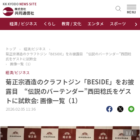
KK KYODO
KK KYODO
NEWS SITE
NEWS SITE
MENU
›
経済 / ビジネス
くらし
教育 / 文化
エンタメ
スポーツ
地
トップページ
お知らせ
トップ
›
経済/ビジネス
›
菊正宗酒造のクラフトジン「BESIDE」をお披露目 “伝説のバーテンダー”西田稔
ニュース
氏をゲストに試飲会
›
画像一覧（1）
経済/ビジネス
おすすめコンテンツ
菊正宗酒造のクラフトジン「BESIDE」をお披
出版物
露目 “伝説のバーテンダー”西田稔氏をゲス
トに試飲会: 画像一覧（1）
会社概要
2026.02.05 11:36
1
/
1