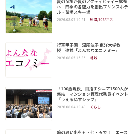
夏の苗場が夏のアクティビティー拡充
へ 四季の各魅力を創出プリンスホテ
ル・苗場スキー場
2026.08.07 10:21
経済/ビジネス
行革甲子園 沼尾波子 東洋大学教
授 連載「よんななエコノミー」
2026.08.05 16:36
地域
「100歳現役」目指すシニア1500人が
集結 マンション管理代務員イベント
「うぇるねすシップ」
2026.08.04 10:48
くらし
旅の思い出を五・七・五で！ エース