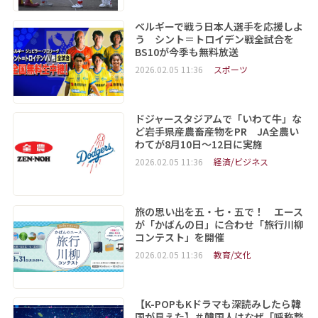
ベルギーで戦う日本人選手を応援しよ
う シント＝トロイデン戦全試合を
BS10が今季も無料放送
2026.02.05 11:36
スポーツ
ドジャースタジアムで「いわて牛」な
ど岩手県産農畜産物をPR JA全農い
わてが8月10日～12日に実施
2026.02.05 11:36
経済/ビジネス
旅の思い出を五・七・五で！ エース
が「かばんの日」に合わせ「旅行川柳
コンテスト」を開催
2026.02.05 11:36
教育/文化
【K-POPもKドラマも深読みしたら韓
国が見えた】＃韓国人はなぜ「呼称整