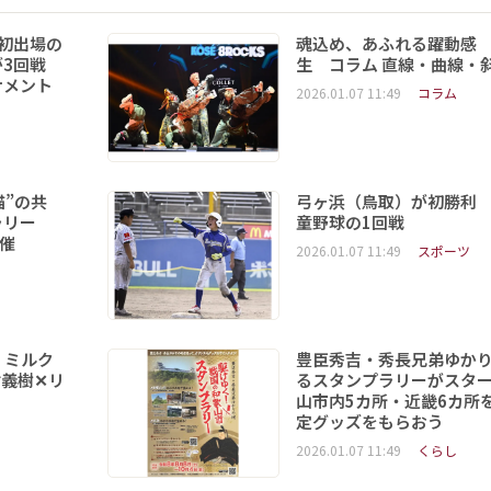
初出場の
魂込め、あふれる躍動感
3回戦
生 コラム 直線・曲線・
ナメント
2026.01.07 11:49
コラム
猫”の共
弓ヶ浜（鳥取）が初勝利
ラリー
童野球の1回戦
開催
2026.01.07 11:49
スポーツ
 ミルク
豊臣秀吉・秀長兄弟ゆか
義樹✕リ
るスタンプラリーがスタ
山市内5カ所・近畿6カ所
定グッズをもらおう
2026.01.07 11:49
くらし