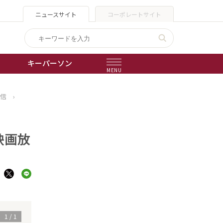
ニュースサイト
コーポレートサイト
キーパーソン
MENU
配信
›
出版物
会社概要
映画放
1
/
1