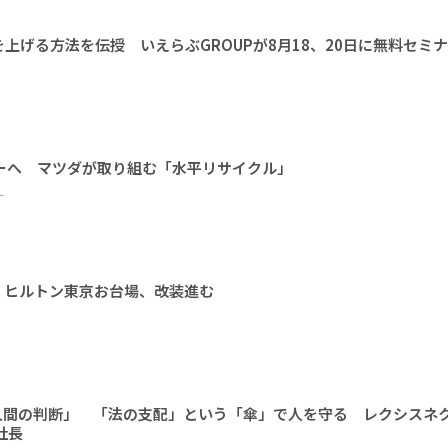
上げる方法を伝授 いえらぶGROUPが8月18、20日に無料セミ
ーへ マツダが取り組む「水平リサイクル」
ー
 ヒルトン東京お台場、改装進む
人間の判断」 「法の支配」という「傘」で人を守る レクシスネ
社長