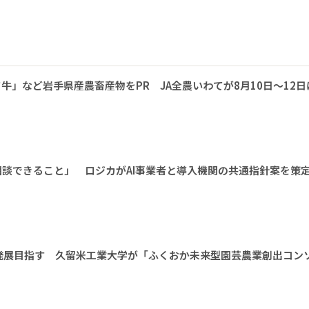
牛」など岩手県産農畜産物をPR JA全農いわてが8月10日～12日
相談できること」 ロジカがAI事業者と導入機関の共通指針案を策
発展目指す 久留米工業大学が「ふくおか未来型園芸農業創出コン