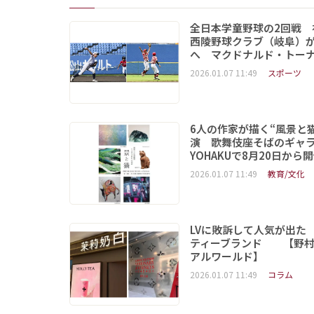
全日本学童野球の2回戦 
西陵野球クラブ（岐阜）が
へ マクドナルド・トー
2026.01.07 11:49
スポーツ
6人の作家が描く“風景と
演 歌舞伎座そばのギャ
YOHAKUで8月20日から
2026.01.07 11:49
教育/文化
LVに敗訴して人気が出た
ティーブランド 【野村
アルワールド】
2026.01.07 11:49
コラム