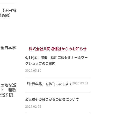
 【正田裕
斜め線】
 全日本学
株式会社共同通信社からのお知らせ
6/19(金）開催 採用広報セミナー＆ワー
クショップのご案内
2026.05.10
2026.03.31
「世界年鑑」を休刊いたします
りの地を巡
ート 和歌
を巡り限
公正取引委員会からの勧告について
2026.02.25