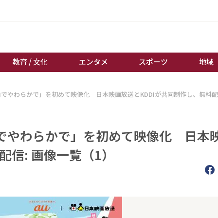
教育 / 文化
エンタメ
スポーツ
地域
でやわらかで」を初めて映像化 日本映画放送とKDDIが共同制作し、無料
経済 / ビジネス
誰もが輝いて働く社会へ
くらし
天皇杯サッカー
教育 / 文化
オートレース
でやわらかで」を初めて映像化 日本
エンタメ
競輪
配信: 画像一覧（1）
スポーツ
ボートレース
地域
棋王戦
キーパーソン
女流本因坊戦