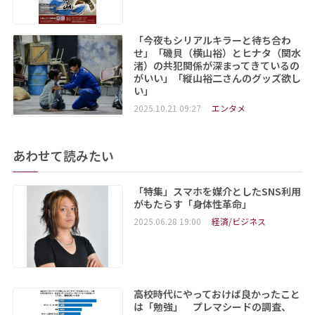
「今夜もシリアルキラーと待ち合わ
せ」「磯貝（横山裕）とヒナタ（関水
渚）の共犯関係が深まってきているの
がいい」「縦山裕二さんのグッズ欲し
い」
2025.10.21 09:27
エンタメ
あわせて読みたい
「特集」スマホを媒介としたSNS利用
がもたらす「身体性革命」
2025.06.28 19:00
経済/ビジネス
高校時代にやっておけば良かったこと
は「勉強」 プレマシードの調査、