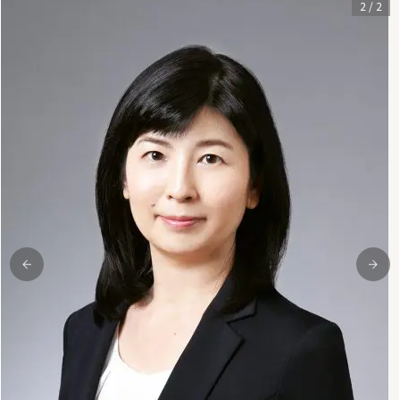
1
/
2
前
次