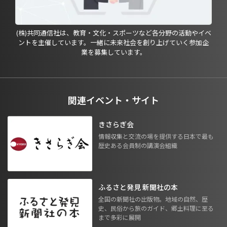
(株)共同通信社は、教育・文化・スポーツなど各分野の活動やイベ
ントを主催しています。一緒に未来社会を創り上げていく参加企
業を募集しています。
関連イベント・サイト
きさらぎ会
情報収集と交流の場を提供する日本で最も
歴史ある会員制の講演会組織
ふるさと発見 新聞社の本
全国の新聞社の出版物。地域の自然、歴
史、民俗から旅のガイド、郷土料理に至る
まで多彩に展開