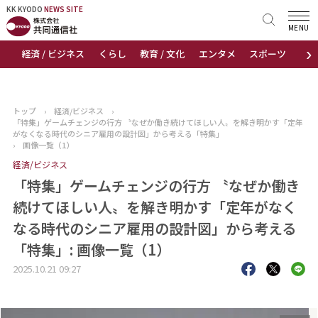
KK KYODO
KK KYODO
NEWS SITE
NEWS SITE
MENU
›
経済 / ビジネス
くらし
教育 / 文化
エンタメ
スポーツ
地
トップページ
お知らせ
トップ
›
経済/ビジネス
›
「特集」ゲームチェンジの行方 〝なぜか働き続けてほしい人〟を解き明かす「定年
ニュース
がなくなる時代のシニア雇用の設計図」から考える「特集」
›
画像一覧（1）
経済/ビジネス
おすすめコンテンツ
「特集」ゲームチェンジの行方 〝なぜか働き
出版物
続けてほしい人〟を解き明かす「定年がなく
なる時代のシニア雇用の設計図」から考える
会社概要
「特集」: 画像一覧（1）
2025.10.21 09:27