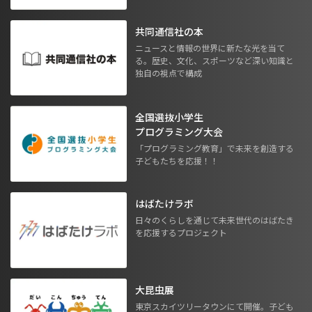
共同通信社の本
ニュースと情報の世界に新たな光を当て
る。歴史、文化、スポーツなど深い知識と
独自の視点で構成
全国選抜小学生
プログラミング大会
「プログラミング教育」で未来を創造する
子どもたちを応援！！
はばたけラボ
日々のくらしを通じて未来世代のはばたき
を応援するプロジェクト
大昆虫展
東京スカイツリータウンにて開催。子ども