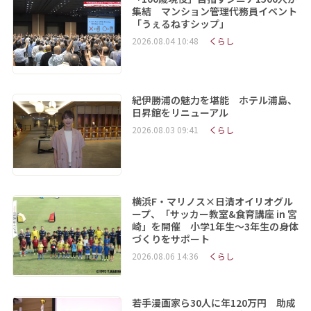
集結 マンション管理代務員イベント
「うぇるねすシップ」
2026.08.04 10:48
くらし
紀伊勝浦の魅力を堪能 ホテル浦島、
日昇館をリニューアル
2026.08.03 09:41
くらし
横浜F・マリノス×日清オイリオグル
ープ、「サッカー教室&食育講座 in 宮
崎」を開催 小学1年生～3年生の身体
づくりをサポート
2026.08.06 14:36
くらし
若手漫画家ら30人に年120万円 助成