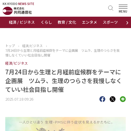
KK KYODO
KK KYODO
NEWS SITE
NEWS SITE
MENU
›
経済 / ビジネス
くらし
教育 / 文化
エンタメ
スポーツ
地
トップページ
お知らせ
トップ
›
経済/ビジネス
›
7月24日から生理と月経前症候群をテーマに企画展 ツムラ、生理のつらさを我
ニュース
慢しなくていい社会目指し開催
経済/ビジネス
おすすめコンテンツ
7月24日から生理と月経前症候群をテーマに
企画展 ツムラ、生理のつらさを我慢しなく
出版物
ていい社会目指し開催
会社概要
2025.07.18 09:26