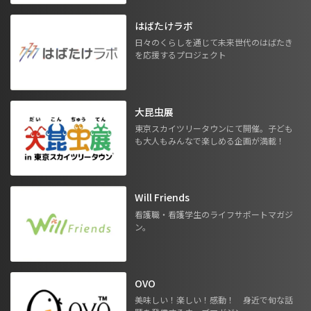
はばたけラボ
日々のくらしを通じて未来世代のはばたき
を応援するプロジェクト
大昆虫展
東京スカイツリータウンにて開催。子ども
も大人もみんなで楽しめる企画が満載！
Will Friends
看護職・看護学生のライフサポートマガジ
ン。
OVO
美味しい！楽しい！感動！ 身近で旬な話