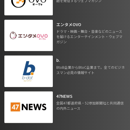
題を発信するウェブマガジン
エンタメOVO
ドラマ・映画・舞台・音楽などのニュース
を届けるエンターテインメント・ウェブマ
ガジン
b.
BtoB企業からBtoC企業まで。全てのビジネ
スマン必見の情報サイト
47NEWS
全国47都道府県・52参加新聞社と共同通信
の内外ニュース