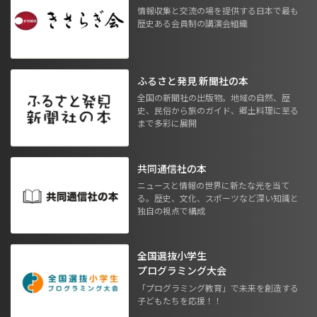
情報収集と交流の場を提供する日本で最も
歴史ある会員制の講演会組織
ふるさと発見 新聞社の本
全国の新聞社の出版物。地域の自然、歴
史、民俗から旅のガイド、郷土料理に至る
まで多彩に展開
共同通信社の本
ニュースと情報の世界に新たな光を当て
る。歴史、文化、スポーツなど深い知識と
独自の視点で構成
全国選抜小学生
プログラミング大会
「プログラミング教育」で未来を創造する
子どもたちを応援！！