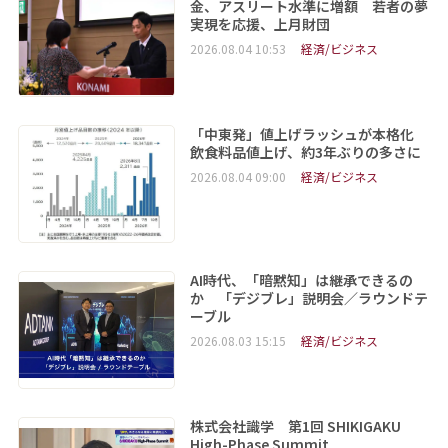
金、アスリート水準に増額 若者の夢
実現を応援、上月財団
2026.08.04 10:53
経済/ビジネス
「中東発」値上げラッシュが本格化
飲食料品値上げ、約3年ぶりの多さに
2026.08.04 09:00
経済/ビジネス
AI時代、「暗黙知」は継承できるの
か 「デジブレ」説明会／ラウンドテ
ーブル
2026.08.03 15:15
経済/ビジネス
株式会社識学 第1回 SHIKIGAKU
High-Phase Summit