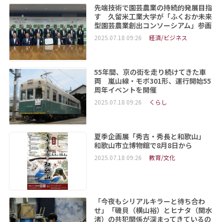
先端技術で園芸農業の持続的発展目指
す 久留米工業大学が「ふくおか未来
型園芸農業創出コンソーシアム」参画
2025.07.18 09:26
経済/ビジネス
55年間、京の街を走り続けてきた車
両 嵐山線・モボ301形、運行開始55
周年イベントを開催
2025.07.18 09:26
くらし
夏季企画展「秀吉・秀長と和歌山」
和歌山市立博物館で8月8日から
2025.07.18 09:26
教育/文化
「今夜もシリアルキラーと待ち合わ
せ」「磯貝（横山裕）とヒナタ（関水
渚）の共犯関係が深まってきているの