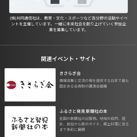
(株)共同通信社は、教育・文化・スポーツなど各分野の活動やイベ
ントを主催しています。一緒に未来社会を創り上げていく参加企
業を募集しています。
関連イベント・サイト
きさらぎ会
情報収集と交流の場を提供する日本で最も
歴史ある会員制の講演会組織
ふるさと発見 新聞社の本
全国の新聞社の出版物。地域の自然、歴
史、民俗から旅のガイド、郷土料理に至る
まで多彩に展開