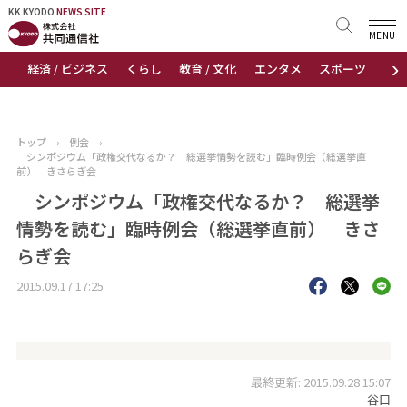
KK KYODO
KK KYODO
NEWS SITE
NEWS SITE
MENU
›
経済 / ビジネス
くらし
教育 / 文化
エンタメ
スポーツ
地
トップページ
お知らせ
トップ
›
例会
›
シンポジウム「政権交代なるか？ 総選挙情勢を読む」臨時例会（総選挙直
ニュース
前） きさらぎ会
シンポジウム「政権交代なるか？ 総選挙
おすすめコンテンツ
情勢を読む」臨時例会（総選挙直前） きさ
らぎ会
出版物
2015.09.17 17:25
会社概要
最終更新: 2015.09.28 15:07
谷口