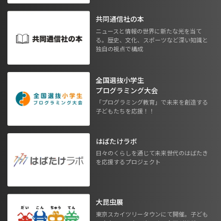
共同通信社の本
ニュースと情報の世界に新たな光を当て
る。歴史、文化、スポーツなど深い知識と
独自の視点で構成
全国選抜小学生
プログラミング大会
「プログラミング教育」で未来を創造する
子どもたちを応援！！
はばたけラボ
日々のくらしを通じて未来世代のはばたき
を応援するプロジェクト
大昆虫展
東京スカイツリータウンにて開催。子ども