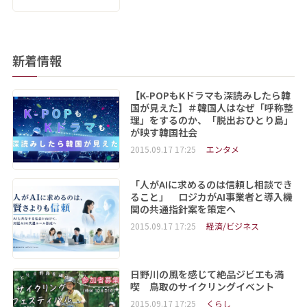
新着情報
【K-POPもKドラマも深読みしたら韓
国が見えた】＃韓国人はなぜ「呼称整
理」をするのか、「脱出おひとり島」
が映す韓国社会
2015.09.17 17:25
エンタメ
「人がAIに求めるのは信頼し相談でき
ること」 ロジカがAI事業者と導入機
関の共通指針案を策定へ
2015.09.17 17:25
経済/ビジネス
日野川の風を感じて絶品ジビエも満
喫 鳥取のサイクリングイベント
2015.09.17 17:25
くらし