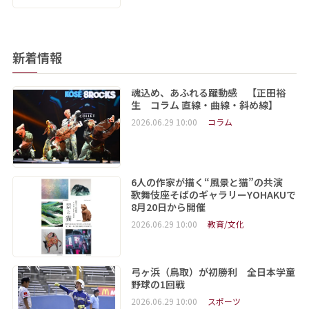
新着情報
魂込め、あふれる躍動感 【正田裕
生 コラム 直線・曲線・斜め線】
2026.06.29 10:00
コラム
6人の作家が描く“風景と猫”の共演
歌舞伎座そばのギャラリーYOHAKUで
8月20日から開催
2026.06.29 10:00
教育/文化
弓ヶ浜（鳥取）が初勝利 全日本学童
野球の1回戦
2026.06.29 10:00
スポーツ