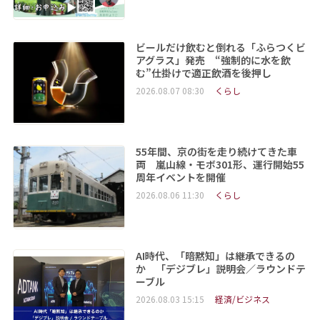
ビールだけ飲むと倒れる「ふらつくビ
アグラス」発売 “強制的に水を飲
む”仕掛けで適正飲酒を後押し
2026.08.07 08:30
くらし
55年間、京の街を走り続けてきた車
両 嵐山線・モボ301形、運行開始55
周年イベントを開催
2026.08.06 11:30
くらし
AI時代、「暗黙知」は継承できるの
か 「デジブレ」説明会／ラウンドテ
ーブル
2026.08.03 15:15
経済/ビジネス