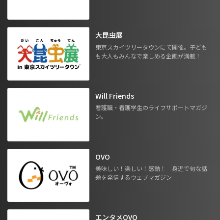
大昆虫展
東京スカイツリータウンにて開催。子ども
も大人もみんなで楽しめる企画が満載！
Will Friends
看護職・看護学生のライフサポートマガジ
ン。
OVO
美味しい！楽しい！感動！ 身近で旬な話
題を発信するウェブマガジン
エンタメOVO