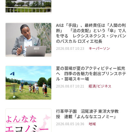
AIは「手段」、最終責任は「人間の判
断」 「法の支配」という「傘」で人
を守る レクシスネクシス・ジャパン
のパスカル ロズィエ社長
2026.08.07 10:23
キーパーソン
夏の苗場が夏のアクティビティー拡充
へ 四季の各魅力を創出プリンスホテ
ル・苗場スキー場
2026.08.07 10:21
経済/ビジネス
行革甲子園 沼尾波子 東洋大学教
授 連載「よんななエコノミー」
2026.08.05 16:36
地域