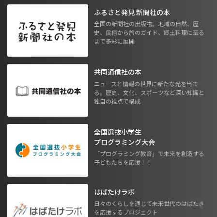
ふるさと発見 新聞社の本
全国の新聞社の出版物。地域の自然、歴
史、民俗から旅のガイド、郷土料理に至る
まで多彩に展開
共同通信社の本
ニュースと情報の世界に新たな光を当て
る。歴史、文化、スポーツなど深い知識と
独自の視点で構成
全国選抜小学生
プログラミング大会
「プログラミング教育」で未来を創造する
子どもたちを応援！！
はばたけラボ
日々のくらしを通じて未来世代のはばたき
を応援するプロジェクト