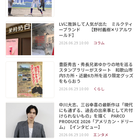
LVに敗訴して人気が出た ミルクティ
ーブランド 【野村義樹✕リアルワ
ールド】
2026.06.29 10:00
コラム
豊臣秀吉・秀長兄弟ゆかりの地を巡る
スタンプラリーがスタート 和歌山市
内5カ所・近畿6カ所を巡り限定グッズ
をもらおう
2026.06.29 10:00
くらし
中川大志、三谷幸喜の最新作は「現代
にも通ずる、過去の出来事として片付
けられないもの」を描く PARCO
PRODUCE 2026「アメリカン・ドリー
ム」【インタビュー】
2026.06.29 10:00
エンタメ