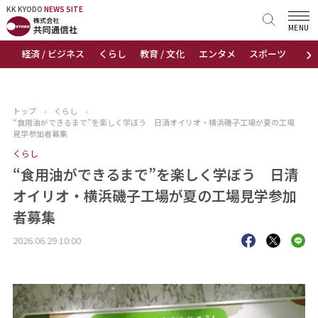
KK KYODO
KK KYODO
NEWS SITE
NEWS SITE
MENU
›
経済 / ビジネス
くらし
教育 / 文化
エンタメ
スポーツ
地
トップページ
お知らせ
トップ
›
くらし
›
“食用油ができるまで”を楽しく学ぼう 日清オイリオ・横浜磯子工場が夏の工場
ニュース
見学参加者募集
くらし
おすすめコンテンツ
“食用油ができるまで”を楽しく学ぼう 日清
オイリオ・横浜磯子工場が夏の工場見学参加
出版物
者募集
会社概要
2026.06.29 10:00