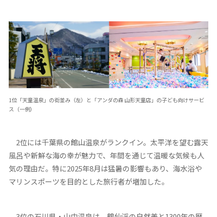
1位「天童温泉」の街並み（左）と「アンダの森 山形天童店」の子ども向けサービ
ス（一例）
2位には千葉県の館山温泉がランクイン。太平洋を望む露天
風呂や新鮮な海の幸が魅力で、年間を通じて温暖な気候も人
気の理由だ。特に2025年8月は猛暑の影響もあり、海水浴や
マリンスポーツを目的とした旅行者が増加した。
3位の石川県・山中温泉は、鶴仙渓の自然美と1300年の歴