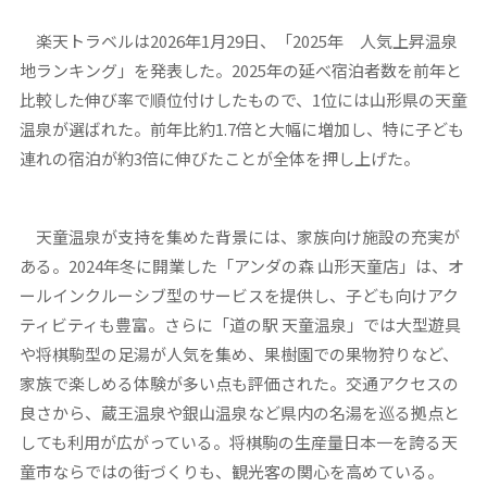
楽天トラベルは2026年1月29日、「2025年 人気上昇温泉
地ランキング」を発表した。2025年の延べ宿泊者数を前年と
比較した伸び率で順位付けしたもので、1位には山形県の天童
温泉が選ばれた。前年比約1.7倍と大幅に増加し、特に子ども
連れの宿泊が約3倍に伸びたことが全体を押し上げた。
天童温泉が支持を集めた背景には、家族向け施設の充実が
ある。2024年冬に開業した「アンダの森 山形天童店」は、オ
ールインクルーシブ型のサービスを提供し、子ども向けアク
ティビティも豊富。さらに「道の駅 天童温泉」では大型遊具
や将棋駒型の足湯が人気を集め、果樹園での果物狩りなど、
家族で楽しめる体験が多い点も評価された。交通アクセスの
良さから、蔵王温泉や銀山温泉など県内の名湯を巡る拠点と
しても利用が広がっている。将棋駒の生産量日本一を誇る天
童市ならではの街づくりも、観光客の関心を高めている。