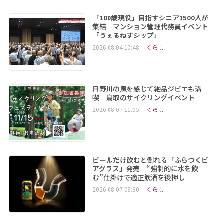
「100歳現役」目指すシニア1500人が
集結 マンション管理代務員イベント
「うぇるねすシップ」
2026.08.04 10:48
くらし
日野川の風を感じて絶品ジビエも満
喫 鳥取のサイクリングイベント
2026.08.07 11:05
くらし
ビールだけ飲むと倒れる「ふらつくビ
アグラス」発売 “強制的に水を飲
む”仕掛けで適正飲酒を後押し
2026.08.07 08:30
くらし