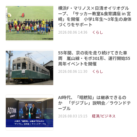
横浜F・マリノス×日清オイリオグル
ープ、「サッカー教室&食育講座 in 宮
崎」を開催 小学1年生～3年生の身体
づくりをサポート
2026.08.06 14:36
くらし
55年間、京の街を走り続けてきた車
両 嵐山線・モボ301形、運行開始55
周年イベントを開催
2026.08.06 11:30
くらし
AI時代、「暗黙知」は継承できるの
か 「デジブレ」説明会／ラウンドテ
ーブル
2026.08.03 15:15
経済/ビジネス