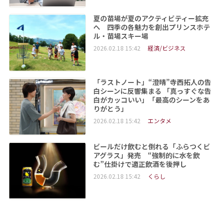
夏の苗場が夏のアクティビティー拡充
へ 四季の各魅力を創出プリンスホテ
ル・苗場スキー場
2026.02.18 15:42
経済/ビジネス
「ラストノート」“澄晴”寺西拓人の告
白シーンに反響集まる 「真っすぐな告
白がカッコいい」「最高のシーンをあ
りがとう」
2026.02.18 15:42
エンタメ
ビールだけ飲むと倒れる「ふらつくビ
アグラス」発売 “強制的に水を飲
む”仕掛けで適正飲酒を後押し
2026.02.18 15:42
くらし