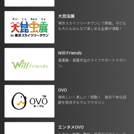
大昆虫展
東京スカイツリータウンにて開催。子ども
も大人もみんなで楽しめる企画が満載！
Will Friends
看護職・看護学生のライフサポートマガジ
ン。
OVO
美味しい！楽しい！感動！ 身近で旬な話
題を発信するウェブマガジン
エンタメOVO
ドラマ・映画・舞台・音楽などのニュース