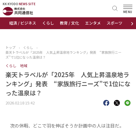
KK KYODO
KK KYODO
NEWS SITE
NEWS SITE
MENU
›
経済 / ビジネス
くらし
教育 / 文化
エンタメ
スポーツ
地
トップページ
お知らせ
トップ
›
くらし
›
楽天トラベルが「2025年 人気上昇温泉地ランキング」発表 “家族旅行ニー
ニュース
ズ”で1位になった温泉は？
くらし
地域
おすすめコンテンツ
楽天トラベルが「2025年 人気上昇温泉地ラ
ンキング」発表 “家族旅行ニーズ”で1位にな
出版物
った温泉は？
会社概要
2026.02.18 15:42
次の休暇、どこで羽を伸ばそうか計画中の人は注目だ。