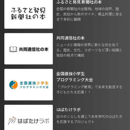
ふるさと発見 新聞社の本
全国の新聞社の出版物。地域の自然、歴
史、民俗から旅のガイド、郷土料理に至る
まで多彩に展開
共同通信社の本
ニュースと情報の世界に新たな光を当て
る。歴史、文化、スポーツなど深い知識と
独自の視点で構成
全国選抜小学生
プログラミング大会
「プログラミング教育」で未来を創造する
子どもたちを応援！！
はばたけラボ
日々のくらしを通じて未来世代のはばたき
を応援するプロジェクト