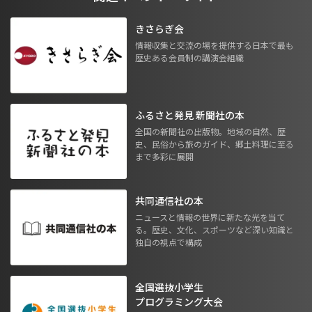
きさらぎ会
情報収集と交流の場を提供する日本で最も
歴史ある会員制の講演会組織
ふるさと発見 新聞社の本
全国の新聞社の出版物。地域の自然、歴
史、民俗から旅のガイド、郷土料理に至る
まで多彩に展開
共同通信社の本
ニュースと情報の世界に新たな光を当て
る。歴史、文化、スポーツなど深い知識と
独自の視点で構成
全国選抜小学生
プログラミング大会