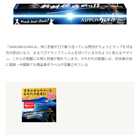
「SAMURAI＆NINJA」侍と忍者が刀で斬り合っている閃光がちょうどラップを切る
刃の部分になり、まるで刀でラップフィルムを切っているかのように見えるデザイ
ン。こちらの側面には侍と忍者が隠れています。それぞれの底面には、日本語の他
に英語・中国語でも商品表示ラベルが記載されている