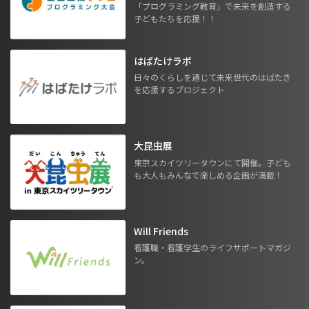
「プログラミング教育」で未来を創造する
子どもたちを応援！！
はばたけラボ
日々のくらしを通じて未来世代のはばたき
を応援するプロジェクト
大昆虫展
東京スカイツリータウンにて開催。子ども
も大人もみんなで楽しめる企画が満載！
Will Friends
看護職・看護学生のライフサポートマガジ
ン。