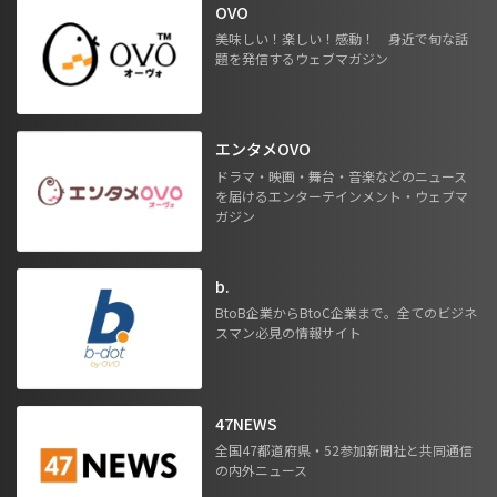
OVO
美味しい！楽しい！感動！ 身近で旬な話
題を発信するウェブマガジン
エンタメOVO
ドラマ・映画・舞台・音楽などのニュース
を届けるエンターテインメント・ウェブマ
ガジン
b.
BtoB企業からBtoC企業まで。全てのビジネ
スマン必見の情報サイト
47NEWS
全国47都道府県・52参加新聞社と共同通信
の内外ニュース