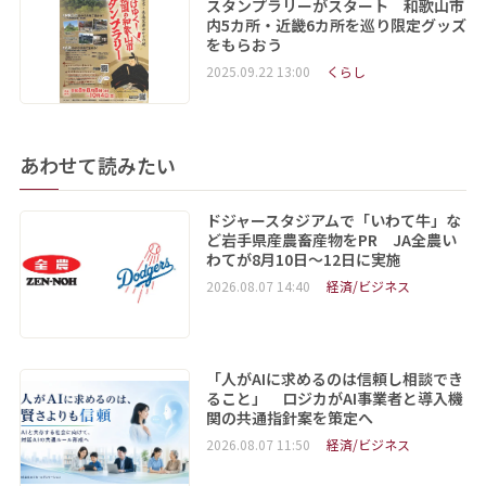
スタンプラリーがスタート 和歌山市
内5カ所・近畿6カ所を巡り限定グッズ
をもらおう
2025.09.22 13:00
くらし
あわせて読みたい
ドジャースタジアムで「いわて牛」な
ど岩手県産農畜産物をPR JA全農い
わてが8月10日～12日に実施
2026.08.07 14:40
経済/ビジネス
「人がAIに求めるのは信頼し相談でき
ること」 ロジカがAI事業者と導入機
関の共通指針案を策定へ
2026.08.07 11:50
経済/ビジネス