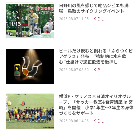
日野川の風を感じて絶品ジビエも満
喫 鳥取のサイクリングイベント
2026.08.07 11:05
くらし
ビールだけ飲むと倒れる「ふらつくビ
アグラス」発売 “強制的に水を飲
む”仕掛けで適正飲酒を後押し
2026.08.07 08:30
くらし
横浜F・マリノス×日清オイリオグル
ープ、「サッカー教室&食育講座 in 宮
崎」を開催 小学1年生～3年生の身体
づくりをサポート
2026.08.06 14:36
くらし