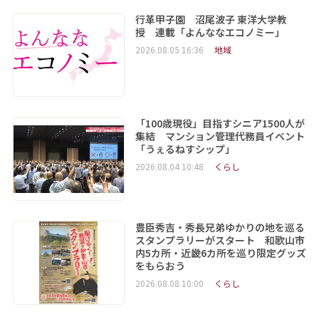
行革甲子園 沼尾波子 東洋大学教
授 連載「よんななエコノミー」
2026.08.05 16:36
地域
「100歳現役」目指すシニア1500人が
集結 マンション管理代務員イベント
「うぇるねすシップ」
2026.08.04 10:48
くらし
豊臣秀吉・秀長兄弟ゆかりの地を巡る
スタンプラリーがスタート 和歌山市
内5カ所・近畿6カ所を巡り限定グッズ
をもらおう
2026.08.08 10:00
くらし