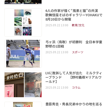
6人の作家が描く“風景と猫”の共演
歌舞伎座そばのギャラリーYOHAKUで
8月20日から開催
2025.09.22 13:00
教育/文化
弓ヶ浜（鳥取）が初勝利 全日本学童
野球の1回戦
2025.09.22 13:00
スポーツ
LVに敗訴して人気が出た ミルクティ
ーブランド 【野村義樹✕リアルワ
ールド】
2025.09.22 13:00
コラム
豊臣秀吉・秀長兄弟ゆかりの地を巡る