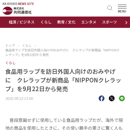
KK KYODO
KK KYODO
NEWS SITE
NEWS SITE
MENU
›
経済 / ビジネス
くらし
教育 / 文化
エンタメ
スポーツ
地
トップページ
お知らせ
トップ
›
くらし
›
食品用ラップを訪日外国人向けのおみやげに クレラップが新商品「NIPPONク
ニュース
レラップ」を9月22日から発売
くらし
おすすめコンテンツ
食品用ラップを訪日外国人向けのおみやげ
に クレラップが新商品「NIPPONクレラッ
出版物
プ」を9月22日から発売
会社概要
2025.09.22 13:00
普段意識せずに使用している食品用ラップだが、海外で現
地の商品を使用したときに、その使い勝手の悪さに驚く人も