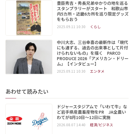
豊臣秀吉・秀長兄弟ゆかりの地を巡る
スタンプラリーがスタート 和歌山市
内5カ所・近畿6カ所を巡り限定グッズ
をもらおう
2025.09.11 10:30
くらし
中川大志、三谷幸喜の最新作は「現代
にも通ずる、過去の出来事として片付
けられないもの」を描く PARCO
PRODUCE 2026「アメリカン・ドリー
ム」【インタビュー】
2025.09.11 10:30
エンタメ
あわせて読みたい
ドジャースタジアムで「いわて牛」な
ど岩手県産農畜産物をPR JA全農い
わてが8月10日～12日に実施
2026.08.07 14:40
経済/ビジネス