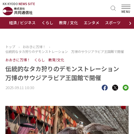
KK KYODO
KK KYODO
NEWS SITE
NEWS SITE
MENU
›
経済 / ビジネス
くらし
教育 / 文化
エンタメ
スポーツ
地
トップページ
お知らせ
トップ
›
おおきに万博！
›
伝統的なタカ狩りのデモンストレーション 万博のサウジアラビア王国館で開催
ニュース
おおきに万博！
くらし
教育/文化
伝統的なタカ狩りのデモンストレーション
おすすめコンテンツ
万博のサウジアラビア王国館で開催
出版物
2025.09.11 10:30
会社概要