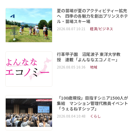
夏の苗場が夏のアクティビティー拡充
へ 四季の各魅力を創出プリンスホテ
ル・苗場スキー場
2026.08.07 10:21
経済/ビジネス
行革甲子園 沼尾波子 東洋大学教
授 連載「よんななエコノミー」
2026.08.05 16:36
地域
「100歳現役」目指すシニア1500人が
集結 マンション管理代務員イベント
「うぇるねすシップ」
2026.08.04 10:48
くらし