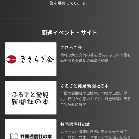
業を募集しています。
関連イベント・サイト
きさらぎ会
情報収集と交流の場を提供する日本で最も
歴史ある会員制の講演会組織
ふるさと発見 新聞社の本
全国の新聞社の出版物。地域の自然、歴
史、民俗から旅のガイド、郷土料理に至る
まで多彩に展開
共同通信社の本
ニュースと情報の世界に新たな光を当て
る。歴史、文化、スポーツなど深い知識と