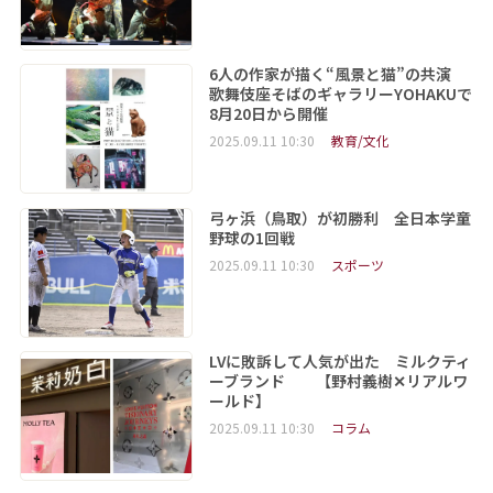
6人の作家が描く“風景と猫”の共演
歌舞伎座そばのギャラリーYOHAKUで
8月20日から開催
2025.09.11 10:30
教育/文化
弓ヶ浜（鳥取）が初勝利 全日本学童
野球の1回戦
2025.09.11 10:30
スポーツ
LVに敗訴して人気が出た ミルクティ
ーブランド 【野村義樹✕リアルワ
ールド】
2025.09.11 10:30
コラム