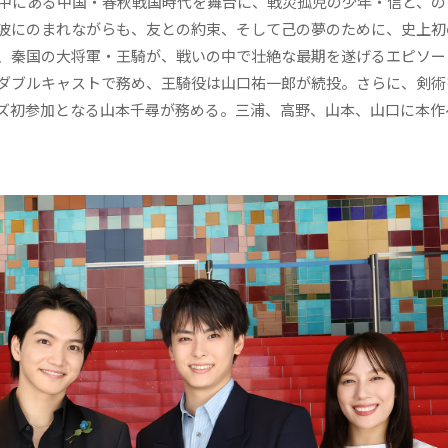
の中にある中国・春秋戦国時代を舞台に、戦災孤児の少年・信と、の
波にのまれながらも、友との約束、そして己の夢のために、史上初
、秦国の大将軍・王騎が、戦いの中で壮絶な最期を遂げるエピソー
ダブルキャストで務め、王騎役は山口祐一郎が続投。さらに、剣術
ズ初参加となる山本千尋が務める。三浦、高野、山本、山口に本作