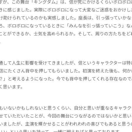
すが、この舞台「キングダム」は、信が死にかけるくらいボロボロ
きに感じました。実際にボロボロになって大変なご迷惑をおかけし
け助けられているのかも実感しました。座長は、引っ張っていかな
ろ、ボロボロになっているときに「みんなを引っ張っていこう」な
ことができるか、士気を高められるか。そして、周りの方たちをど
。
通して人生に影響を受けてきましたが、信というキャラクターは特
信にたくさん背中を押してもらいました。初演を終えた後も、何か
？」と考えるようになった。今でも背中を押してくれる存在なので
く思います。
もいないかもしれないと思うくらい、自分と思いが重なるキャラク
させていただいたことが、今回の舞台につながるのではないかと思い
いましたが、主演を輝かせることがわれわれの喜びでもあると思う
しい」という思いを持って、一緒に戦えればと思っております。