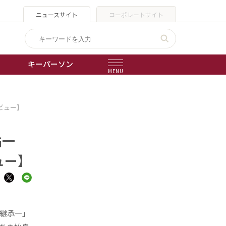
ニュースサイト
コーポレートサイト
キーパーソン
MENU
出版物
ビュー】
会社概要
祐一
ュー】
―継承―」