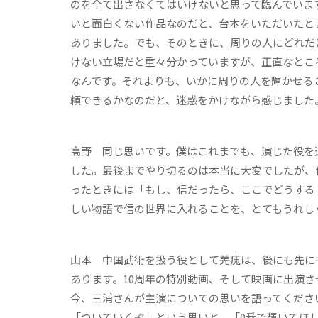
のを全て出さなくてはいけないと思って臨んでいま
いと面白くない作品なのだと、台本をいただいたと
ありました。でも、そのときに、周りの人にどれだ
けない立場だと重々分かっていますが、正直なとこ
なんです。それよりも、いかに周りの人を輝かせる
頼できるかなのだと、迷惑をかけながら感じました
高野
同じ思いです。僕はこれまでも、演じた役を
した。最後までやり切るのは本当に大変でしたが、
ったときには「もし、信だったら、ここでどうする
しい物語で信の世界に入れることを、とてもうれし
山本
中国武術を扱う役として羌瘣は、後にも先に
あります。10周年の特別動画、そして映画に出演
今、三浦さんが主演についての思いを語ってくださ
「ついていくぞ」という思いと、「0番で輝いてほ