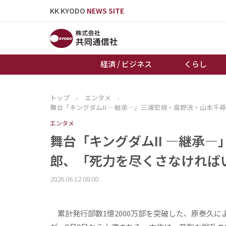
KK KYODO
NEWS SITE
経済 / ビジネス
くらし
トップ
›
エンタメ
›
トップページ
舞台「キングダムII ―継承―」三浦宏規・高野洸・山本
お知らせ
エンタメ
舞台「キングダムII ―継承
郎、「死力を尽くさなければ
2026.06.12 08:00
累計発行部数1億2000万部を突破した、原泰久に