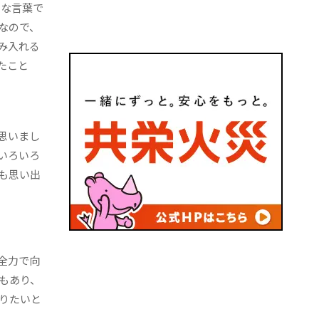
きな言葉で
なので、
み入れる
たこと
思いまし
いろいろ
も思い出
全力で向
もあり、
りたいと