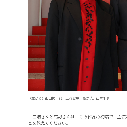
（左から）山口祐一郎、三浦宏規、高野洸、山本千尋
－三浦さんと高野さんは、この作品の初演で、主演
とを教えてください。