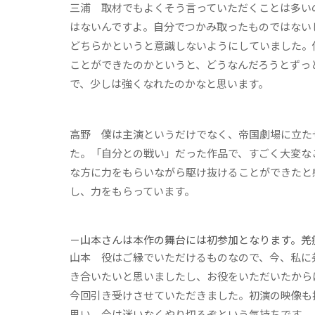
三浦
取材でもよくそう言っていただくことは多いの
はないんですよ。自分でつかみ取ったものではない
どちらかというと意識しないようにしていました。
ことができたのかというと、どうなんだろうとずっ
で、少しは強くなれたのかなと思います。
高野
僕は主演というだけでなく、帝国劇場に立た
た。「自分との戦い」だった作品で、すごく大変な
な方に力をもらいながら駆け抜けることができたと
し、力をもらっています。
－山本さんは本作の舞台には初参加となります。羌
山本
役はご縁でいただけるものなので、今、私に
き合いたいと思いましたし、お役をいただいたから
今回引き受けさせていただきました。初演の映像も
思い、今は迷いなくやり切るぞという気持ちです。