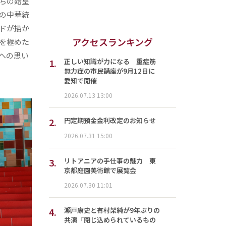
ちの始皇
の中華統
ドが描か
アクセスランキング
を極めた
への思い
1.
正しい知識が力になる 重症筋
無力症の市民講座が9月12日に
愛知で開催
2026.07.13 13:00
2.
円定期預金金利改定のお知らせ
2026.07.31 15:00
3.
リトアニアの手仕事の魅力 東
京都庭園美術館で展覧会
2026.07.30 11:01
4.
瀬戸康史と有村架純が9年ぶりの
共演「閉じ込められているもの