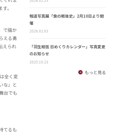
2026.02.25
ます。
報道写真展「食の戦後史」2月10日より開
催
」で描か
2026.02.03
らえる勇
伝えられ
「羽生結弦 日めくりカレンダー」写真変更
のお知らせ
2025.10.23
もっと見る
は全く変
いな」と
舞台でも
持てるも