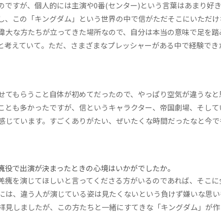
ですが、個人的には主演や0番(センター)という言葉はあまり好
し、この「キングダム」という世界の中で信がただそこにいただけ
偉大な方たちが立ってきた場所なので、自分は本当の意味で足を踏
と考えていて。ただ、さまざまなプレッシャーがある中で経験でき
せてもらうこと自体が初めてだったので、やっぱり空気が違うなと
ことも多かったですが、信というキャラクター、帝国劇場、そして
感じています。すごくありがたい、ぜいたくな時間だったなと今で
瘣役で出演が決まったときの心境はいかがでしたか。
羌瘣を演じてほしいと言ってくださる方がいるのであれば、そこに
には、違う人が演じている姿は見たくないという負けず嫌いな思い
拝見しましたが、この方たちと一緒にすてきな「キングダム」が作