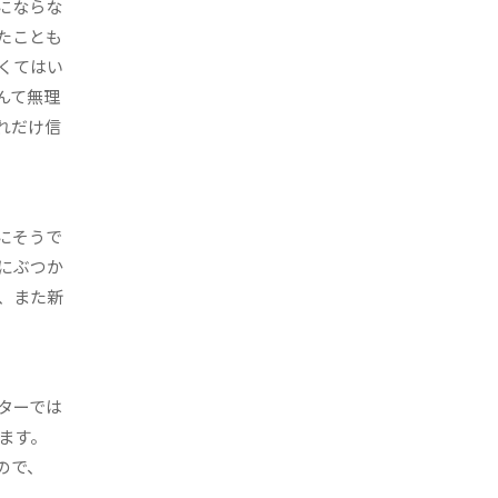
にならな
たことも
くてはい
んて無理
れだけ信
にそうで
にぶつか
、また新
ターでは
ます。
ので、