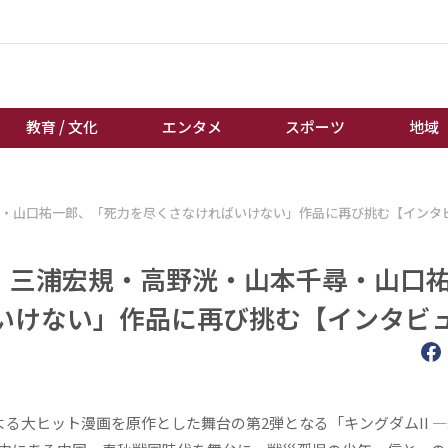
教育 / 文化
エンタメ
スポーツ
地域
経済 / ビジネス
誰もが輝いて働く社会へ
千尋・山口祐一郎、「死力を尽くさなければいけない」作品に再び挑む【インタ
くらし
天皇杯サッカー
教育 / 文化
オートレース
―」三浦宏規・高野洸・山本千尋・山口
エンタメ
競輪
いけない」作品に再び挑む【インタビ
スポーツ
ボートレース
地域
棋王戦
キーパーソン
女流本因坊戦
よる大ヒット漫画を原作とした舞台の第2弾となる「キングダムII 