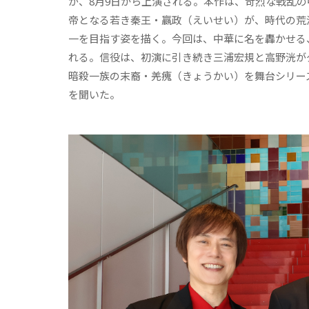
が、8月9日から上演される。本作は、苛烈な戦乱
帝となる若き秦王・嬴政（えいせい）が、時代の荒
一を目指す姿を描く。今回は、中華に名を轟かせる
れる。信役は、初演に引き続き三浦宏規と高野洸が
暗殺一族の末裔・羌瘣（きょうかい）を舞台シリー
を聞いた。