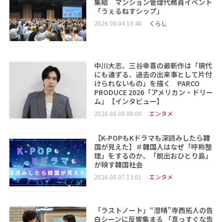
集結 マンション管理代務員イベント
「うぇるねすシップ」
2026.08.04 10:48
くらし
中川大志、三谷幸喜の最新作は「現代
にも通ずる、過去の出来事として片付
けられないもの」を描く PARCO
PRODUCE 2026「アメリカン・ドリー
ム」【インタビュー】
2026.08.08 08:00
エンタメ
【K-POPもKドラマも深読みしたら韓
国が見えた】＃韓国人はなぜ「呼称整
理」をするのか、「脱出おひとり島」
が映す韓国社会
2026.08.07 13:01
エンタメ
「ラストノート」“澄晴”寺西拓人の告
白シーンに反響集まる 「真っすぐな告