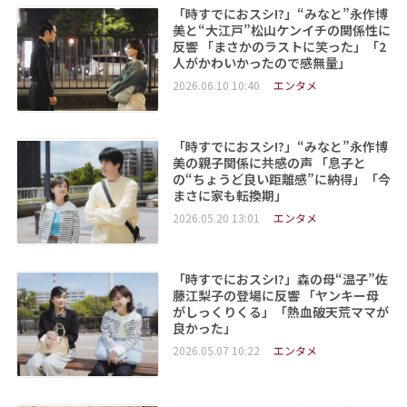
「時すでにおスシ!?」“みなと”永作博
美と“大江戸”松山ケンイチの関係性に
反響 「まさかのラストに笑った」「2
人がかわいかったので感無量」
2026.06.10 10:40
エンタメ
「時すでにおスシ!?」“みなと”永作博
美の親子関係に共感の声 「息子と
の“ちょうど良い距離感”に納得」「今
まさに家も転換期」
2026.05.20 13:01
エンタメ
「時すでにおスシ!?」森の母“温子”佐
藤江梨子の登場に反響 「ヤンキー母
がしっくりくる」「熱血破天荒ママが
良かった」
2026.05.07 10:22
エンタメ