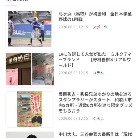
弓ヶ浜（鳥取）が初勝利 全日本学童
野球の1回戦
2026.06.03 12:15
スポーツ
LVに敗訴して人気が出た ミルクティ
ーブランド 【野村義樹✕リアルワ
ールド】
2026.06.03 12:15
コラム
豊臣秀吉・秀長兄弟ゆかりの地を巡る
スタンプラリーがスタート 和歌山市
内5カ所・近畿6カ所を巡り限定グッズ
をもらおう
2026.06.03 12:15
くらし
中川大志、三谷幸喜の最新作は「現代