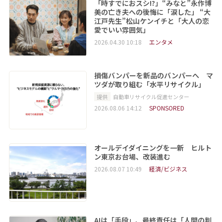
「時すでにおスシ!?」“みなと”永作博
美の亡き夫への後悔に「涙した」 “大
江戸先生”松山ケンイチと「大人の恋
愛でいい雰囲気」
2026.04.30 10:18
エンタメ
損傷バンパーを新品のバンパーへ マ
ツダが取り組む「水平リサイクル」
提供
自動車リサイクル促進センター
2026.08.06 14:12
SPONSORED
オールデイダイニングを一新 ヒルト
ン東京お台場、改装進む
2026.08.07 10:49
経済/ビジネス
AIは「手段」、最終責任は「人間の判