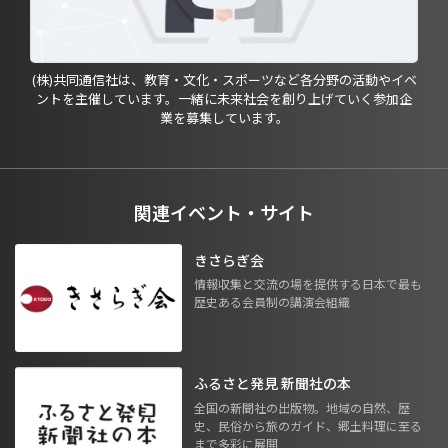
(株)共同通信社は、教育・文化・スポーツなど各分野の活動やイベ
ントを主催しています。一緒に未来社会を創り上げていく参加企
業を募集しています。
関連イベント・サイト
きさらぎ会
情報収集と交流の場を提供する日本で最も
歴史ある会員制の講演会組織
ふるさと発見 新聞社の本
全国の新聞社の出版物。地域の自然、歴
史、民俗から旅のガイド、郷土料理に至る
まで多彩に展開