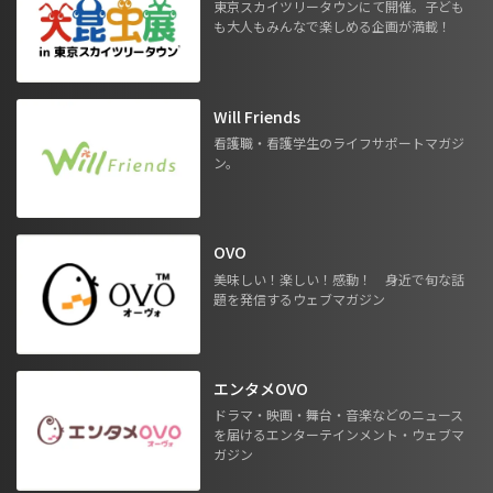
東京スカイツリータウンにて開催。子ども
も大人もみんなで楽しめる企画が満載！
Will Friends
看護職・看護学生のライフサポートマガジ
ン。
OVO
美味しい！楽しい！感動！ 身近で旬な話
題を発信するウェブマガジン
エンタメOVO
ドラマ・映画・舞台・音楽などのニュース
を届けるエンターテインメント・ウェブマ
ガジン