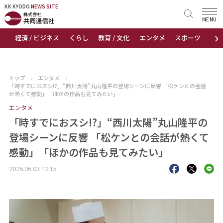
KK KYODO
KK KYODO
NEWS SITE
NEWS SITE
MENU
›
経済 / ビジネス
くらし
教育 / 文化
エンタメ
スポーツ
地
トップページ
お知らせ
トップ
›
エンタメ
›
「時すでにおスシ!?」“西川太陽”丸山隆平の登場シーンに反響 「松ケンとの会話
ニュース
が熱くて感動」「ほかの作品も見てみたい」
エンタメ
おすすめコンテンツ
「時すでにおスシ!?」“西川太陽”丸山隆平の
登場シーンに反響 「松ケンとの会話が熱くて
出版物
感動」「ほかの作品も見てみたい」
会社概要
2026.06.03 12:15