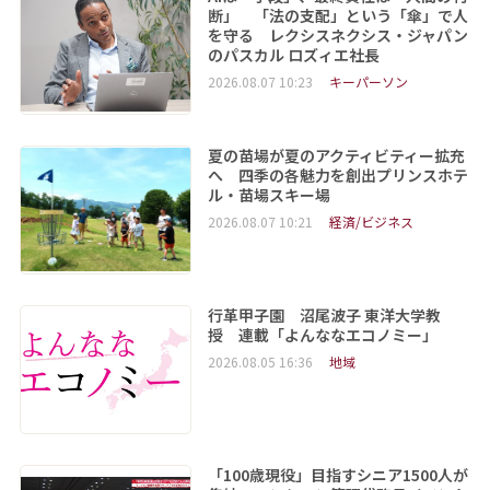
断」 「法の支配」という「傘」で人
を守る レクシスネクシス・ジャパン
のパスカル ロズィエ社長
2026.08.07 10:23
キーパーソン
夏の苗場が夏のアクティビティー拡充
へ 四季の各魅力を創出プリンスホテ
ル・苗場スキー場
2026.08.07 10:21
経済/ビジネス
行革甲子園 沼尾波子 東洋大学教
授 連載「よんななエコノミー」
2026.08.05 16:36
地域
「100歳現役」目指すシニア1500人が