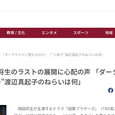
教育 / 文化
エンタメ
スポーツ
地域
経済 / ビジネス
誰もが輝いて働く社会へ
 「ダークサイドに堕ちるのか」「“小夜子”渡辺真起子のねらいは何」
くらし
天皇杯サッカー
教育 / 文化
オートレース
将生のラストの展開に心配の声 「ダー
エンタメ
競輪
子”渡辺真起子のねらいは何」
スポーツ
ボートレース
地域
棋王戦
キーパーソン
女流本因坊戦
岡田将生が主演するドラマ「田鎖ブラザーズ」（TBS系