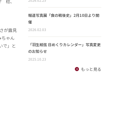
2026.02.25
? 稔、
報道写真展「食の戦後史」2月10日より開
催
さが露見
2026.02.03
みちゃん
「羽生結弦 日めくりカレンダー」写真変更
いで」と
のお知らせ
2025.10.23
もっと見る