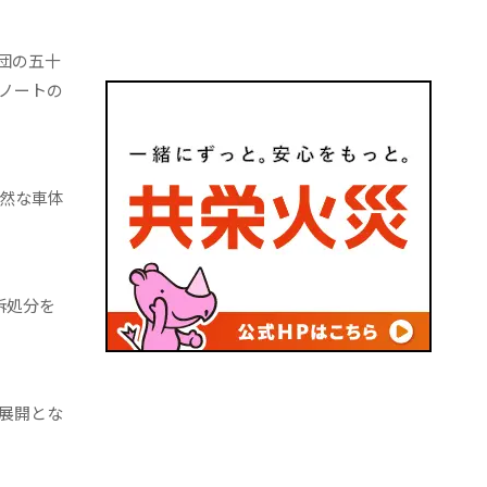
団の五十
ノートの
然な車体
訴処分を
展開とな