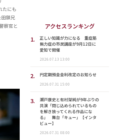
）
れたにも
た田鎖兄
アクセスランキング
警察官と
1.
正しい知識が力になる 重症筋
無力症の市民講座が9月12日に
愛知で開催
2026.07.13 13:00
2.
円定期預金金利改定のお知らせ
2026.07.31 15:00
3.
瀬戸康史と有村架純が9年ぶりの
共演「閉じ込められているもの
を解き放ってくれる作品にな
る」 舞台「キュー」【インタ
ビュー】
2026.07.31 08:00