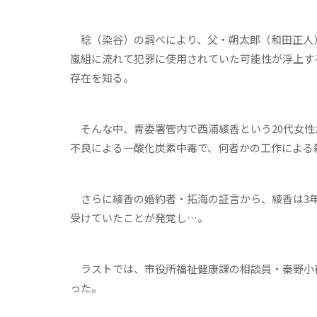
稔（染谷）の調べにより、父・朔太郎（和田正人
嵐組に流れて犯罪に使用されていた可能性が浮上す
存在を知る。
そんな中、青委署管内で西浦綾香という20代女性
不良による一酸化炭素中毒で、何者かの工作による
さらに綾香の婚約者・拓海の証言から、綾香は3年
受けていたことが発覚し…。
ラストでは、市役所福祉健康課の相談員・秦野小
った。