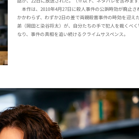
話が、22日に放送された。（※以下、ネタバレを含みます
本作は、2010年4月27日に殺人事件の公訴時効が廃止さ
かかわらず、わずか2日の差で両親殺害事件の時効を迎え
弟（岡田と染谷将太）が、自分たちの手で犯人を裁くべく
なり、事件の真相を追い続けるクライムサスペンス。