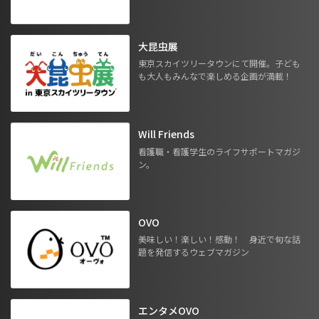
大昆虫展
東京スカイツリータウンにて開催。子ども
も大人もみんなで楽しめる企画が満載！
Will Friends
看護職・看護学生のライフサポートマガジ
ン。
OVO
美味しい！楽しい！感動！ 身近で旬な話
題を発信するウェブマガジン
エンタメOVO