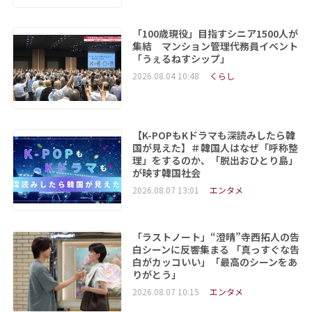
「100歳現役」目指すシニア1500人が
集結 マンション管理代務員イベント
「うぇるねすシップ」
2026.08.04 10:48
くらし
【K-POPもKドラマも深読みしたら韓
国が見えた】＃韓国人はなぜ「呼称整
理」をするのか、「脱出おひとり島」
が映す韓国社会
2026.08.07 13:01
エンタメ
「ラストノート」“澄晴”寺西拓人の告
白シーンに反響集まる 「真っすぐな告
白がカッコいい」「最高のシーンをあ
りがとう」
2026.08.07 10:15
エンタメ