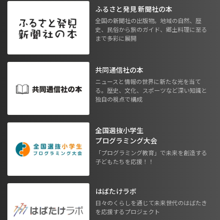
ふるさと発見 新聞社の本
全国の新聞社の出版物。地域の自然、歴
史、民俗から旅のガイド、郷土料理に至る
まで多彩に展開
共同通信社の本
ニュースと情報の世界に新たな光を当て
る。歴史、文化、スポーツなど深い知識と
独自の視点で構成
全国選抜小学生
プログラミング大会
「プログラミング教育」で未来を創造する
子どもたちを応援！！
はばたけラボ
日々のくらしを通じて未来世代のはばたき
を応援するプロジェクト