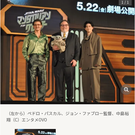
1
/
1
（左から）ペドロ・パスカル、ジョン・ファブロー監督、中島裕
翔（C）エンタメOVO