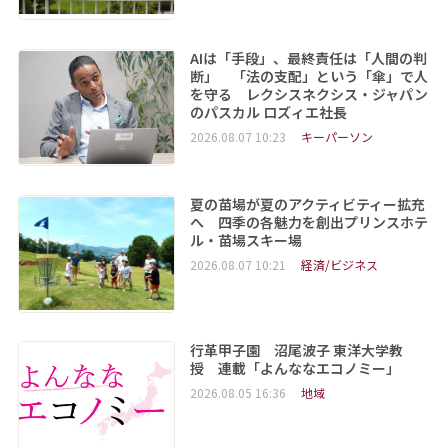
AIは「手段」、最終責任は「人間の判
断」 「法の支配」という「傘」で人
を守る レクシスネクシス・ジャパン
のパスカル ロズィエ社長
2026.08.07 10:23
キーパーソン
夏の苗場が夏のアクティビティー拡充
へ 四季の各魅力を創出プリンスホテ
ル・苗場スキー場
2026.08.07 10:21
経済/ビジネス
行革甲子園 沼尾波子 東洋大学教
授 連載「よんななエコノミー」
2026.08.05 16:36
地域