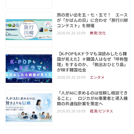
旅の思い出を五・七・五で！ エース
が「かばんの日」に合わせ「旅行川柳
コンテスト」を開催
2026.05.20 10:09
教育/文化
【K-POPもKドラマも深読みしたら韓
国が見えた】＃韓国人はなぜ「呼称整
理」をするのか、「脱出おひとり島」
が映す韓国社会
2026.05.20 10:09
エンタメ
「人がAIに求めるのは信頼し相談でき
ること」 ロジカがAI事業者と導入機
関の共通指針案を策定へ
2026.05.20 10:09
経済/ビジネス