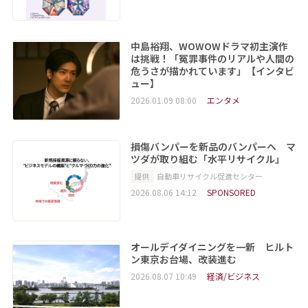
中島裕翔、WOWOWドラマ初主演作
は挑戦！「冤罪事件のリアルや人間の
危うさが描かれています」【インタビ
ュー】
2026.01.09 08:00
エンタメ
損傷バンパーを新品のバンパーへ マ
ツダが取り組む「水平リサイクル」
提供
自動車リサイクル促進センター
2026.08.06 14:12
SPONSORED
オールデイダイニングを一新 ヒルト
ン東京お台場、改装進む
2026.08.07 10:49
経済/ビジネス