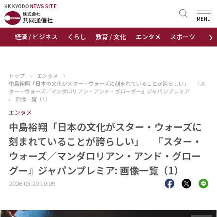
KK KYODO
KK KYODO
NEWS SITE
NEWS SITE
MENU
›
経済 / ビジネス
くらし
教育 / 文化
エンタメ
スポーツ
地
トップページ
お知らせ
トップ
›
エンタメ
›
中島裕翔「日本の文化がスター・ウォーズに刻まれていることが誇らしい」 『ス
ニュース
ター・ウォーズ／マンダロリアン・アンド・グローグー』ジャパンプレミア
›
画像一覧（1）
エンタメ
おすすめコンテンツ
中島裕翔「日本の文化がスター・ウォーズに
出版物
刻まれていることが誇らしい」 『スター・
ウォーズ／マンダロリアン・アンド・グロー
会社概要
グー』ジャパンプレミア: 画像一覧（1）
2026.05.20 10:09