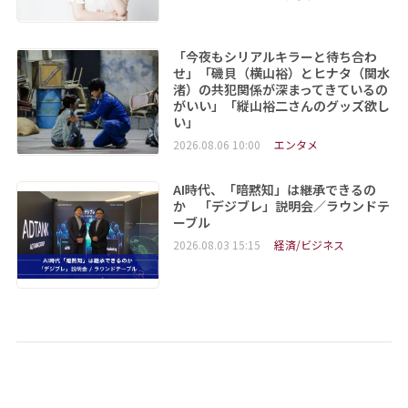
「今夜もシリアルキラーと待ち合わ
せ」「磯貝（横山裕）とヒナタ（関水
渚）の共犯関係が深まってきているの
がいい」「縦山裕二さんのグッズ欲し
い」
2026.08.06 10:00
エンタメ
AI時代、「暗黙知」は継承できるの
か 「デジブレ」説明会／ラウンドテ
ーブル
2026.08.03 15:15
経済/ビジネス