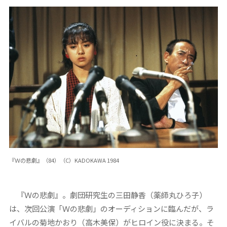
『Ｗの悲劇』（84）（C）KADOKAWA 1984
『Ｗの悲劇』。劇団研究生の三田静香（薬師丸ひろ子）
は、次回公演「Ｗの悲劇」のオーディションに臨んだが、ラ
イバルの菊地かおり（高木美保）がヒロイン役に決まる。そ