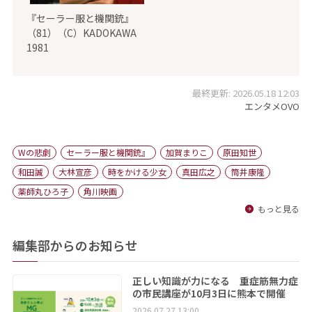
『セーラー服と機関銃』
（81）（C）KADOKAWA
1981
最終更新: 2026.05.18 12:03
エンタメOVO
Wの悲劇
セーラー服と機関銃』
加賀まりこ
原田知世
和田誠
大林宣彦
時をかける少女
真田広之
筒井康隆
薬師丸ひろ子
角川映画
もっと見る
編集部からのお知らせ
正しい知識が力になる 重症筋無力症
の市民講座が10月3日に熊本で開催
2026.07.27 13:00