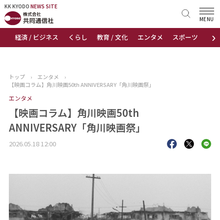
KK KYODO
KK KYODO
NEWS SITE
NEWS SITE
MENU
›
経済 / ビジネス
くらし
教育 / 文化
エンタメ
スポーツ
地
トップページ
お知らせ
トップ
›
エンタメ
›
【映画コラム】角川映画50th ANNIVERSARY「角川映画祭」
ニュース
エンタメ
【映画コラム】角川映画50th
おすすめコンテンツ
ANNIVERSARY「角川映画祭」
出版物
2026.05.18 12:00
会社概要