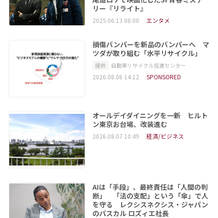
リー『リライト』
2025.06.13 08:00
エンタメ
損傷バンパーを新品のバンパーへ マ
ツダが取り組む「水平リサイクル」
提供
自動車リサイクル促進センター
2026.08.06 14:12
SPONSORED
オールデイダイニングを一新 ヒルト
ン東京お台場、改装進む
2026.08.07 10:49
経済/ビジネス
AIは「手段」、最終責任は「人間の判
断」 「法の支配」という「傘」で人
を守る レクシスネクシス・ジャパン
のパスカル ロズィエ社長