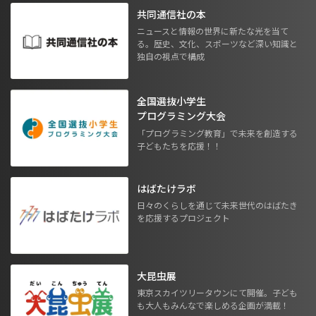
共同通信社の本
ニュースと情報の世界に新たな光を当て
る。歴史、文化、スポーツなど深い知識と
独自の視点で構成
全国選抜小学生
プログラミング大会
「プログラミング教育」で未来を創造する
子どもたちを応援！！
はばたけラボ
日々のくらしを通じて未来世代のはばたき
を応援するプロジェクト
大昆虫展
東京スカイツリータウンにて開催。子ども
も大人もみんなで楽しめる企画が満載！