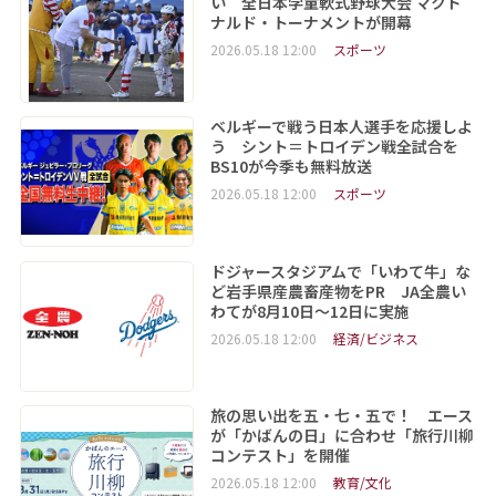
い 全日本学童軟式野球大会 マクド
ナルド・トーナメントが開幕
2026.05.18 12:00
スポーツ
ベルギーで戦う日本人選手を応援しよ
う シント＝トロイデン戦全試合を
BS10が今季も無料放送
2026.05.18 12:00
スポーツ
ドジャースタジアムで「いわて牛」な
ど岩手県産農畜産物をPR JA全農い
わてが8月10日～12日に実施
2026.05.18 12:00
経済/ビジネス
旅の思い出を五・七・五で！ エース
が「かばんの日」に合わせ「旅行川柳
コンテスト」を開催
2026.05.18 12:00
教育/文化