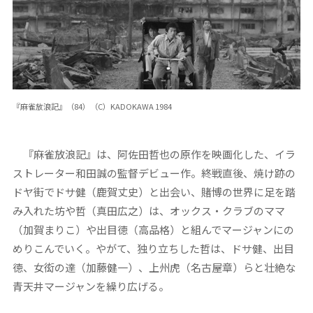
『麻雀放浪記』（84）（C）KADOKAWA 1984
『麻雀放浪記』は、阿佐田哲也の原作を映画化した、イラ
ストレーター和田誠の監督デビュー作。終戦直後、焼け跡の
ドヤ街でドサ健（鹿賀丈史）と出会い、賭博の世界に足を踏
み入れた坊や哲（真田広之）は、オックス・クラブのママ
（加賀まりこ）や出目徳（高品格）と組んでマージャンにの
めりこんでいく。やがて、独り立ちした哲は、ドサ健、出目
徳、女衒の達（加藤健一）、上州虎（名古屋章）らと壮絶な
青天井マージャンを繰り広げる。