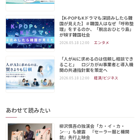
【K-POPもKドラマも深読みしたら韓
国が見えた】＃韓国人はなぜ「呼称整
理」をするのか、「脱出おひとり島」
が映す韓国社会
2026.05.18 12:00
エンタメ
「人がAIに求めるのは信頼し相談でき
ること」 ロジカがAI事業者と導入機
関の共通指針案を策定へ
2026.05.18 12:00
経済/ビジネス
あわせて読みたい
柳沢慎吾の独演会「カ・イ・カ・
ン…」も披露 『セーラー服と機関
銃』先行上映会