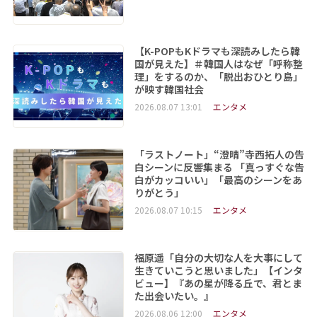
【K-POPもKドラマも深読みしたら韓
国が見えた】＃韓国人はなぜ「呼称整
理」をするのか、「脱出おひとり島」
が映す韓国社会
2026.08.07 13:01
エンタメ
「ラストノート」“澄晴”寺西拓人の告
白シーンに反響集まる 「真っすぐな告
白がカッコいい」「最高のシーンをあ
りがとう」
2026.08.07 10:15
エンタメ
福原遥「自分の大切な人を大事にして
生きていこうと思いました」【インタ
ビュー】『あの星が降る丘で、君とま
た出会いたい。』
2026.08.06 12:00
エンタメ