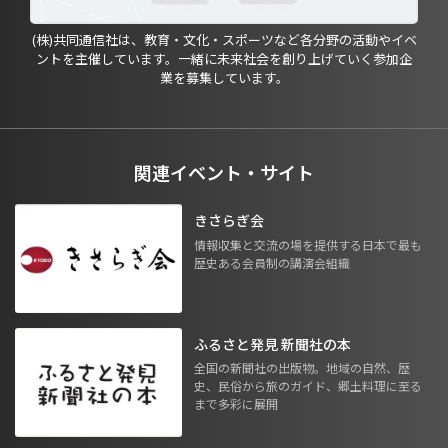
(株)共同通信社は、教育・文化・スポーツなど各分野の活動やイベ
ントを主催しています。一緒に未来社会を創り上げていく参加企
業を募集しています。
関連イベント・サイト
きさらぎ会
情報収集と交流の場を提供する日本で最も
歴史ある会員制の講演会組織
ふるさと発見 新聞社の本
全国の新聞社の出版物。地域の自然、歴
史、民俗から旅のガイド、郷土料理に至る
まで多彩に展開