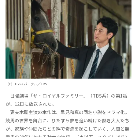
（C）TBSスパークル／TBS
日曜劇場「ザ・ロイヤルファミリー」（TBS系）の第1話
が、12日に放送された。
妻夫木聡主演の本作は、早見和真の同名小説をドラマ化。
競馬の世界を舞台に、ひたすら夢を追い続けた熱き大人たち
が、家族や仲間たちとの絆で奇跡を起こしていく、人間と競
走馬の20年にわたる壮大な物語。（＊以下、ネタバレあり）