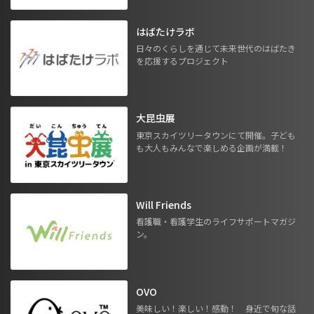
はばたけラボ
日々のくらしを通じて未来世代のはばたき
を応援するプロジェクト
大昆虫展
東京スカイツリータウンにて開催。子ども
も大人もみんなで楽しめる企画が満載！
Will Friends
看護職・看護学生のライフサポートマガジ
ン。
OVO
美味しい！楽しい！感動！ 身近で旬な話