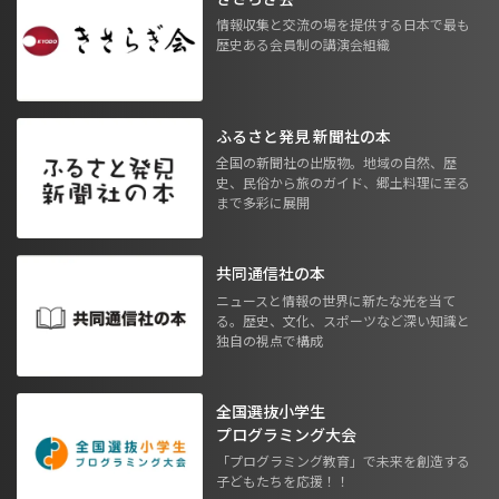
情報収集と交流の場を提供する日本で最も
歴史ある会員制の講演会組織
ふるさと発見 新聞社の本
全国の新聞社の出版物。地域の自然、歴
史、民俗から旅のガイド、郷土料理に至る
まで多彩に展開
共同通信社の本
ニュースと情報の世界に新たな光を当て
る。歴史、文化、スポーツなど深い知識と
独自の視点で構成
全国選抜小学生
プログラミング大会
「プログラミング教育」で未来を創造する
子どもたちを応援！！