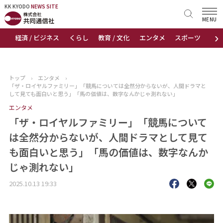
KK KYODO
KK KYODO
NEWS SITE
NEWS SITE
MENU
›
経済 / ビジネス
くらし
教育 / 文化
エンタメ
スポーツ
地
トップページ
お知らせ
トップ
›
エンタメ
›
「ザ・ロイヤルファミリー」「競馬については全然分からないが、人間ドラマと
ニュース
して見ても面白いと思う」「馬の価値は、数字なんかじゃ測れない」
エンタメ
おすすめコンテンツ
「ザ・ロイヤルファミリー」「競馬について
は全然分からないが、人間ドラマとして見て
出版物
も面白いと思う」「馬の価値は、数字なんか
じゃ測れない」
会社概要
2025.10.13 19:33