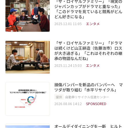
「ザ・ロイヤルファミリー」「現実の
ジャパンカップがドラマと重なった」
「このドラマを見ていると競馬がどん
どん好きになる」
2025.12.01 11:05
エンタメ
「ザ・ロイヤルファミリー」「ドラマ
は続くけど山王耕造（佐藤浩市）ロス
が大き過ぎる」「これはそれぞれの継
承の物語なんだね」
2025.11.24 15:03
エンタメ
損傷バンパーを新品のバンパーへ マ
ツダが取り組む「水平リサイクル」
提供
自動車リサイクル促進センター
2026.08.06 14:12
SPONSORED
オールデイダイニングを一新 ヒルト