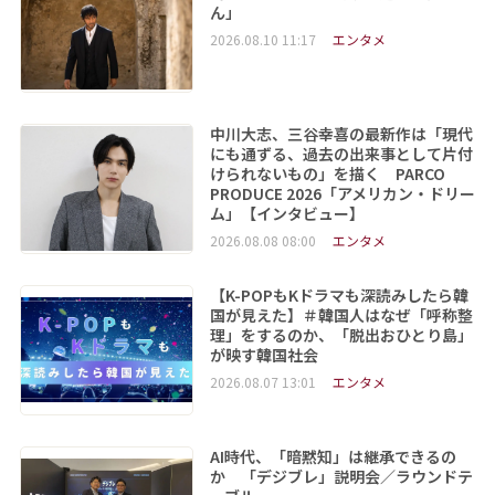
ん」
2026.08.10 11:17
エンタメ
中川大志、三谷幸喜の最新作は「現代
にも通ずる、過去の出来事として片付
けられないもの」を描く PARCO
PRODUCE 2026「アメリカン・ドリー
ム」【インタビュー】
2026.08.08 08:00
エンタメ
【K-POPもKドラマも深読みしたら韓
国が見えた】＃韓国人はなぜ「呼称整
理」をするのか、「脱出おひとり島」
が映す韓国社会
2026.08.07 13:01
エンタメ
AI時代、「暗黙知」は継承できるの
か 「デジブレ」説明会／ラウンドテ