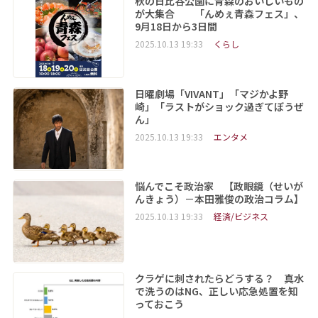
秋の日比谷公園に青森のおいしいもの
が大集合 「んめぇ青森フェス」、
9月18日から3日間
2025.10.13 19:33
くらし
日曜劇場「VIVANT」「マジかよ野
崎」「ラストがショック過ぎてぼうぜ
ん」
2025.10.13 19:33
エンタメ
悩んでこそ政治家 【政眼鏡（せいが
んきょう）－本田雅俊の政治コラム】
2025.10.13 19:33
経済/ビジネス
クラゲに刺されたらどうする？ 真水
で洗うのはNG、正しい応急処置を知
っておこう