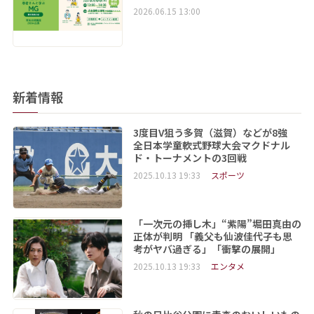
2026.06.15 13:00
新着情報
3度目V狙う多賀（滋賀）などが8強
全日本学童軟式野球大会マクドナル
ド・トーナメントの3回戦
2025.10.13 19:33
スポーツ
「一次元の挿し木」“紫陽”堀田真由の
正体が判明 「義父も仙波佳代子も思
考がヤバ過ぎる」「衝撃の展開」
2025.10.13 19:33
エンタメ