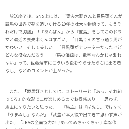
放送終了後、SNS上には、「妻夫木聡さんと目黒蓮くんが
競馬の世界で夢を追いかける20年の壮大な物語って、もうそ
れだけで胸熱」「『あんぱん』から『宝島』そしてこのドラ
マと最近の妻夫木くんはすごい」「目黒くんの言う通り馬が
かわいい。そして美しい」「目黒蓮がナレーターだったけど
どんな役なんだろう」「『馬の価値は、数字なんかじゃ測れ
ない』って、佐藤浩市にこういう役をやらせたら右に出る者
なし」などのコメントが上がった。
また、「競馬好きとしては、ストーリーと『あっ、それ知
ってる』的な形で二度楽しめるのでお得感あり」「思わず、
馬主になりたいと思った」「『馬主』は『ばぬし』ではなく
『うまぬし』なんだ」「武豊が本人役で出てきて思わず声が
出た」「JRAの全面協力だけあってめちゃくちゃ丁寧な作