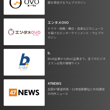
題を発信するウェブマガジン
エンタメOVO
ドラマ・映画・舞台・音楽などのニュース
を届けるエンターテインメント・ウェブマ
ガジン
b.
BtoB企業からBtoC企業まで。全てのビジネ
スマン必見の情報サイト
47NEWS
全国47都道府県・52参加新聞社と共同通信
の内外ニュース