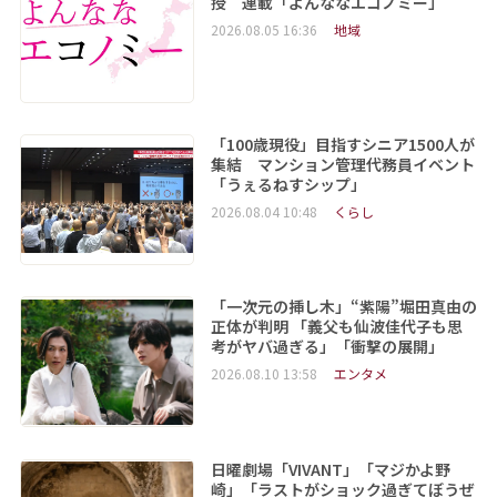
授 連載「よんななエコノミー」
2026.08.05 16:36
地域
「100歳現役」目指すシニア1500人が
集結 マンション管理代務員イベント
「うぇるねすシップ」
2026.08.04 10:48
くらし
「一次元の挿し木」“紫陽”堀田真由の
正体が判明 「義父も仙波佳代子も思
考がヤバ過ぎる」「衝撃の展開」
2026.08.10 13:58
エンタメ
日曜劇場「VIVANT」「マジかよ野
崎」「ラストがショック過ぎてぼうぜ