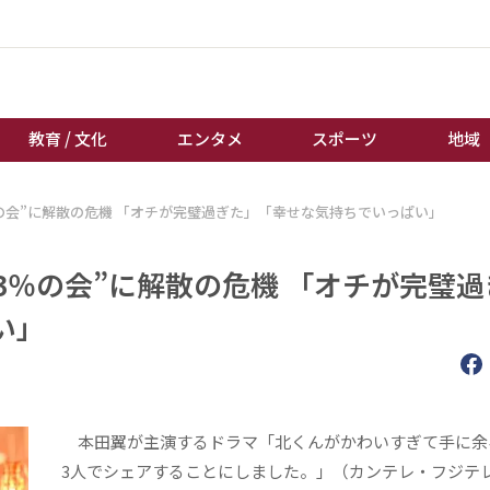
教育 / 文化
エンタメ
スポーツ
地域
の会”に解散の危機 「オチが完璧過ぎた」「幸せな気持ちでいっぱい」
経済 / ビジネス
誰もが輝いて働く社会へ
くらし
天皇杯サッカー
3％の会”に解散の危機 「オチが完璧過
教育 / 文化
オートレース
い」
エンタメ
競輪
スポーツ
ボートレース
地域
棋王戦
キーパーソン
女流本因坊戦
本田翼が主演するドラマ「北くんがかわいすぎて手に余
3人でシェアすることにしました。」（カンテレ・フジテ