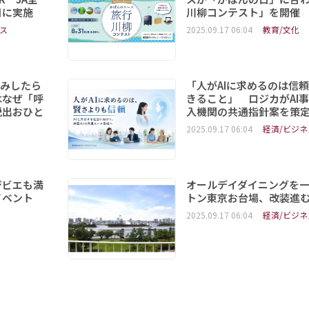
日に実施
川柳コンテスト」を開催
ス
2025.09.17 06:04
教育/文化
読みしたら
「人がAIに求めるのは信
はなぜ「呼
きること」 ロジカがAI
脱出おひと
入機関の共通指針案を策
2025.09.17 06:04
経済/ビジネ
ジビエも満
オールデイダイニングを
イベント
トン東京お台場、改装進
2025.09.17 06:04
経済/ビジネ