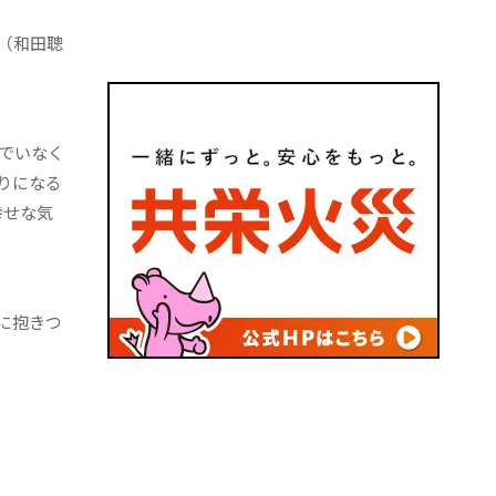
（和田聰
でいなく
りになる
幸せな気
に抱きつ