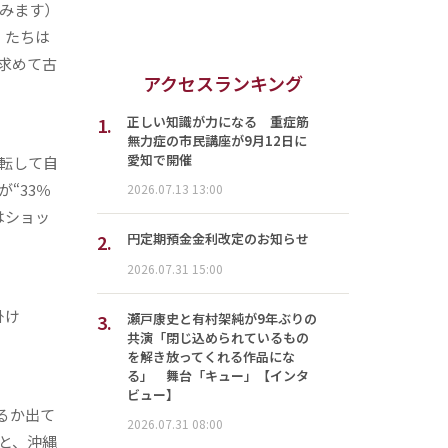
含みます）
）たちは
求めて古
アクセスランキング
1.
正しい知識が力になる 重症筋
無力症の市民講座が9月12日に
愛知で開催
転して自
“33％
2026.07.13 13:00
はショッ
2.
円定期預金金利改定のお知らせ
2026.07.31 15:00
掛け
3.
瀬戸康史と有村架純が9年ぶりの
共演「閉じ込められているもの
を解き放ってくれる作品にな
る」 舞台「キュー」【インタ
ビュー】
るか出て
2026.07.31 08:00
と、沖縄