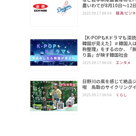
農いわてが8月10日～12
2025.09.17 06:04
経済/ビジネ
【K-POPもKドラマも深
韓国が見えた】＃韓国人
称整理」をするのか、「
り島」が映す韓国社会
2025.09.17 06:04
エンタメ
日野川の風を感じて絶品
喫 鳥取のサイクリング
2025.09.17 06:04
くらし