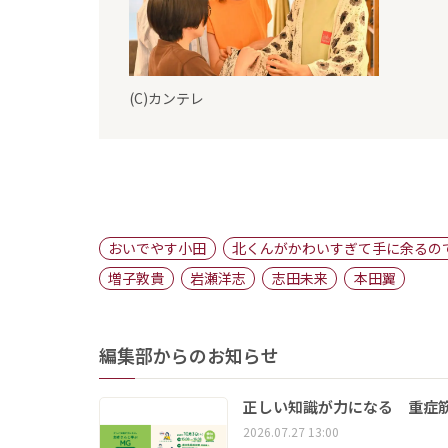
(C)カンテレ
おいでやす小田
北くんがかわいすぎて手に余るの
増子敦貴
岩瀬洋志
志田未来
本田翼
編集部からのお知らせ
正しい知識が力になる 重症筋
2026.07.27 13:00