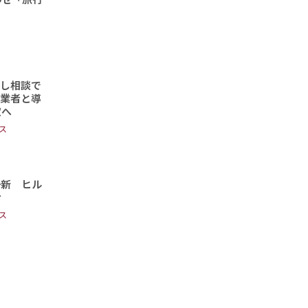
頼し相談で
事業者と導
定へ
ス
一新 ヒル
む
ス