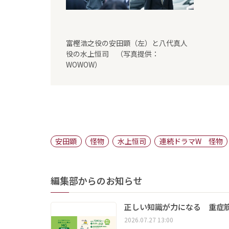
富樫浩之役の安田顕（左）と八代真人
役の水上恒司 （写真提供：
WOWOW）
安田顕
怪物
水上恒司
連続ドラマW 怪物
編集部からのお知らせ
正しい知識が力になる 重症筋
2026.07.27 13:00