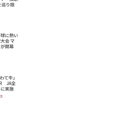
を巡り限
野球に熱い
大会 マ
トが開幕
わて牛」
 JA全
日に実施
ス