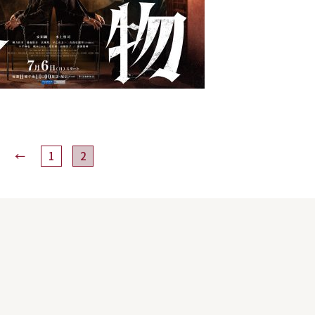
←
1
2