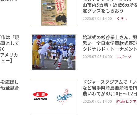
山市内5カ所・近畿6カ所
定グッズをもらおう
2025.07.05 14:00
くらし
新作は「現
始球式の杉谷拳士さん、
来事として
思い 全日本学童軟式野球
を描く
クドナルド・トーナメン
6「アメリカ
2025.07.05 14:00
スポーツ
ビュー】
手を応援し
ドジャースタジアムで「い
ン戦全試合
など岩手県産農畜産物をPR
農いわてが8月10日～12
2025.07.05 14:00
経済/ビジネ