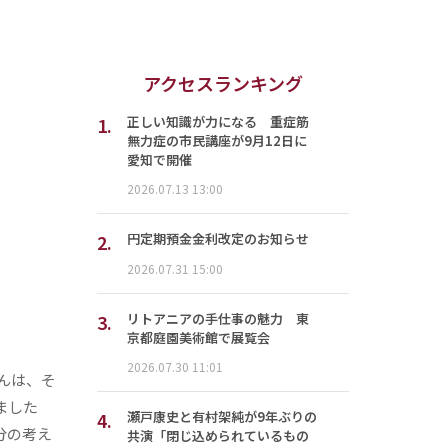
アクセスランキング
1.
正しい知識が力になる 重症筋
無力症の市民講座が9月12日に
愛知で開催
2026.07.13 13:00
2.
円定期預金金利改定のお知らせ
2026.07.31 15:00
3.
リトアニアの手仕事の魅力 東
京都庭園美術館で展覧会
2026.07.30 11:01
んは、そ
ました
4.
瀬戸康史と有村架純が9年ぶりの
分の考え
共演「閉じ込められているもの