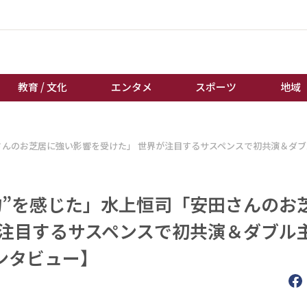
教育 / 文化
エンタメ
スポーツ
地域
経済 / ビジネス
誰もが輝いて働く社会へ
さんのお芝居に強い影響を受けた」 世界が注目するサスペンスで初共演＆ダブ
くらし
天皇杯サッカー
教育 / 文化
オートレース
物”を感じた」水上恒司「安田さんのお
エンタメ
競輪
スポーツ
ボートレース
が注目するサスペンスで初共演＆ダブル
地域
棋王戦
ンタビュー】
キーパーソン
女流本因坊戦