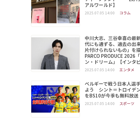
アルワールド】
2025.07.05 14:00
コラム
中川大志、三谷幸喜の最
代にも通ずる、過去の出
片付けられないもの」
PARCO PRODUCE 202
ン・ドリーム」【インタ
2025.07.05 14:00
エンタメ
ベルギーで戦う日本人選
よう シント＝トロイデ
をBS10が今季も無料放送
2025.07.05 14:00
スポーツ