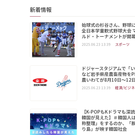
新着情報
始球式の杉谷さん、野球
全日本学童軟式野球大会 
ルド・トーナメントが開
2025.06.23 13:39
スポーツ
ドジャースタジアムで「
など岩手県産農畜産物をP
農いわてが8月10日～12
2025.06.23 13:39
経済/ビジネ
【K-POPもKドラマも深
韓国が見えた】＃韓国人
称整理」をするのか、「
り島」が映す韓国社会