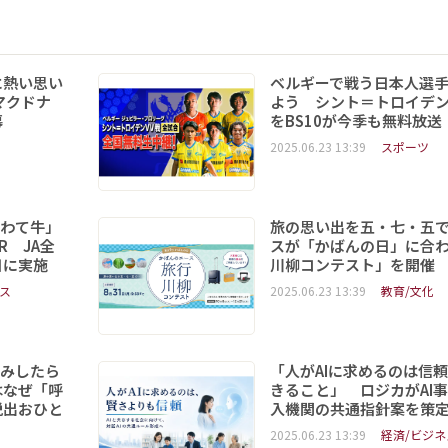
に熱い思い
ベルギーで戦う日本人選
マクドナ
よう シント＝トロイデ
幕
をBS10が今季も無料放送
2025.06.23 13:39
スポーツ
いわて牛」
旅の思い出を五・七・五
R JA全
スが「かばんの日」に合
日に実施
川柳コンテスト」を開催
ス
2025.06.23 13:39
教育/文化
読みしたら
「人がAIに求めるのは信
はなぜ「呼
きること」 ロジカがAI
脱出おひと
入機関の共通指針案を策
2025.06.23 13:39
経済/ビジネ