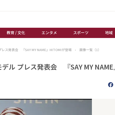
教育 / 文化
エンタメ
スポーツ
地域
 プレス発表会 『SAY MY NAME』HITOMIが登場
›
画像一覧（1）
経済 / ビジネス
誰もが輝いて働く社会へ
くらし
天皇杯サッカー
ンモデル プレス発表会 『SAY MY NAM
教育 / 文化
オートレース
）
エンタメ
競輪
スポーツ
ボートレース
地域
棋王戦
キーパーソン
女流本因坊戦