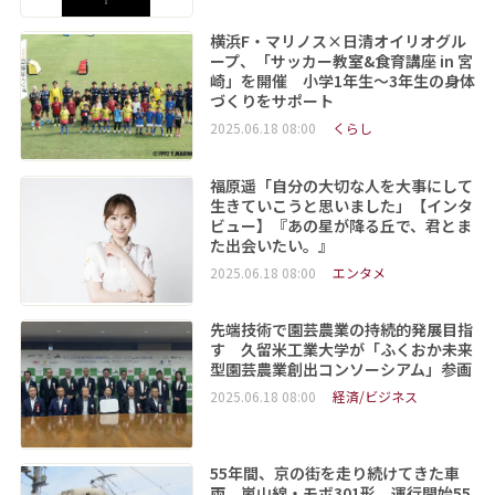
横浜F・マリノス×日清オイリオグル
ープ、「サッカー教室&食育講座 in 宮
崎」を開催 小学1年生～3年生の身体
づくりをサポート
2025.06.18 08:00
くらし
福原遥「自分の大切な人を大事にして
生きていこうと思いました」【インタ
ビュー】『あの星が降る丘で、君とま
た出会いたい。』
2025.06.18 08:00
エンタメ
先端技術で園芸農業の持続的発展目指
す 久留米工業大学が「ふくおか未来
型園芸農業創出コンソーシアム」参画
2025.06.18 08:00
経済/ビジネス
55年間、京の街を走り続けてきた車
両 嵐山線・モボ301形、運行開始55