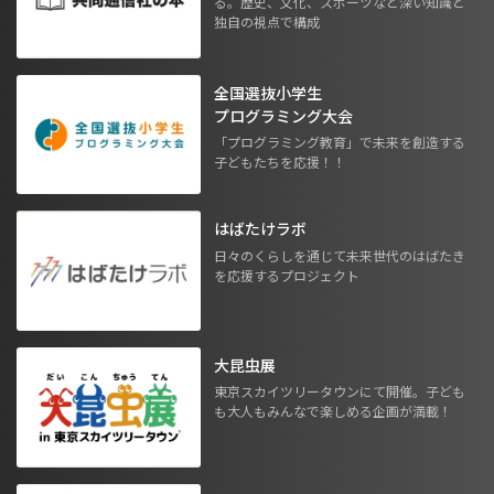
る。歴史、文化、スポーツなど深い知識と
独自の視点で構成
全国選抜小学生
プログラミング大会
「プログラミング教育」で未来を創造する
子どもたちを応援！！
はばたけラボ
日々のくらしを通じて未来世代のはばたき
を応援するプロジェクト
大昆虫展
東京スカイツリータウンにて開催。子ども
も大人もみんなで楽しめる企画が満載！