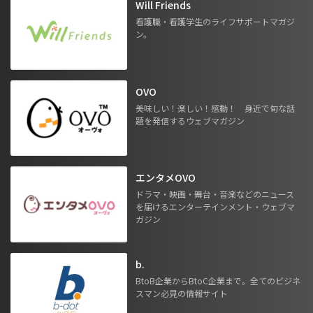
Will Friends
看護職・看護学生のライフサポートマガジ
ン。
OVO
美味しい！楽しい！感動！ 身近で旬な話
題を発信するウェブマガジン
エンタメOVO
ドラマ・映画・舞台・音楽などのニュース
を届けるエンターテインメント・ウェブマ
ガジン
b.
BtoB企業からBtoC企業まで。全てのビジネ
スマン必見の情報サイト