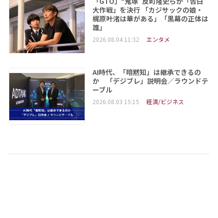
「GTO」“鬼塚”反町隆史らが「告白
大作戦」を決行 「カジサックの娘・
梶原叶渚は華がある」「黒幕の正体は
誰」
2026.08.04 11:32
エンタメ
AI時代、「暗黙知」は継承できるの
か 「デジブレ」説明会／ラウンドテ
ーブル
2026.08.03 15:15
経済/ビジネス