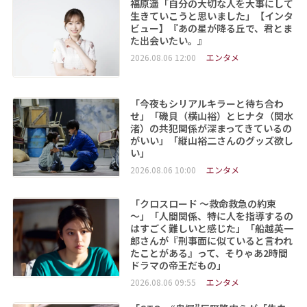
福原遥「自分の大切な人を大事にして
生きていこうと思いました」【インタ
ビュー】『あの星が降る丘で、君とま
た出会いたい。』
2026.08.06 12:00
エンタメ
「今夜もシリアルキラーと待ち合わ
せ」「磯貝（横山裕）とヒナタ（関水
渚）の共犯関係が深まってきているの
がいい」「縦山裕二さんのグッズ欲し
い」
2026.08.06 10:00
エンタメ
「クロスロード ～救命救急の約束
～」「人間関係、特に人を指導するの
はすごく難しいと感じた」「船越英一
郎さんが『刑事面に似ていると言われ
たことがある』って、そりゃあ2時間
ドラマの帝王だもの」
2026.08.06 09:55
エンタメ