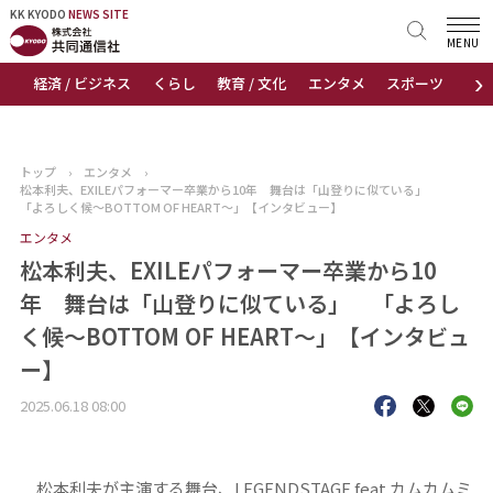
KK KYODO
KK KYODO
NEWS SITE
NEWS SITE
MENU
›
経済 / ビジネス
くらし
教育 / 文化
エンタメ
スポーツ
地
トップページ
お知らせ
トップ
›
エンタメ
›
松本利夫、EXILEパフォーマー卒業から10年 舞台は「山登りに似ている」
ニュース
「よろしく候～BOTTOM OF HEART～」【インタビュー】
エンタメ
おすすめコンテンツ
松本利夫、EXILEパフォーマー卒業から10
年 舞台は「山登りに似ている」 「よろし
出版物
く候～BOTTOM OF HEART～」【インタビュ
ー】
会社概要
2025.06.18 08:00
松本利夫が主演する舞台、LEGENDSTAGE feat.カムカムミ