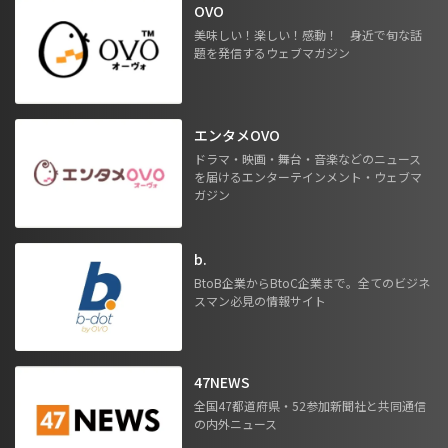
OVO
美味しい！楽しい！感動！ 身近で旬な話
題を発信するウェブマガジン
エンタメOVO
ドラマ・映画・舞台・音楽などのニュース
を届けるエンターテインメント・ウェブマ
ガジン
b.
BtoB企業からBtoC企業まで。全てのビジネ
スマン必見の情報サイト
47NEWS
全国47都道府県・52参加新聞社と共同通信
の内外ニュース