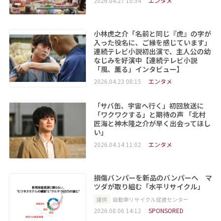
2026.04.27 10:34
エンタメ
小林虎之介「名前と同じ『虎』の字が
入った役名に、ご縁を感じています」
連続テレビ小説初出演で、主人公の幼
なじみを好演中【連続テレビ小説
「風、薫る」インタビュー】
2026.04.23 08:15
エンタメ
「サバ缶、宇宙へ行く」初回放送に
「ワクワクする」と期待の声 「北村
匠海と神木隆之介が早く出会ってほし
い」
2026.04.14 11:02
エンタメ
損傷バンパーを新品のバンパーへ マ
ツダが取り組む「水平リサイクル」
提供
自動車リサイクル促進センター
2026.08.06 14:12
SPONSORED