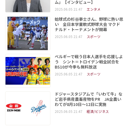
ム」【インタビュー】
2025.06.05 21:47
エンタメ
始球式の杉谷拳士さん、野球に熱い思
い 全日本学童軟式野球大会 マクド
ナルド・トーナメントが開幕
2025.06.05 21:47
スポーツ
ベルギーで戦う日本人選手を応援しよ
う シント＝トロイデン戦全試合を
BS10が今季も無料放送
2025.06.05 21:47
スポーツ
ドジャースタジアムで「いわて牛」な
ど岩手県産農畜産物をPR JA全農い
わてが8月10日～12日に実施
2025.06.05 21:47
経済/ビジネス