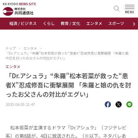
KK KYODO
KK KYODO
NEWS SITE
NEWS SITE
MENU
›
経済 / ビジネス
くらし
教育 / 文化
エンタメ
スポーツ
地
トップページ
お知らせ
トップ
›
エンタメ
›
「Dr.アシュラ」“朱羅”松本若菜が救った“患者X”忍成修吾に衝撃展開 「朱羅と娘
ニュース
の仇を討ったお父さんの対比がエグい」
エンタメ
おすすめコンテンツ
「Dr.アシュラ」“朱羅”松本若菜が救った“患
者X”忍成修吾に衝撃展開 「朱羅と娘の仇を討
出版物
ったお父さんの対比がエグい」
会社概要
2025.06.05 21:47
松本若菜が主演するドラマ「Dr.アシュラ」（フジテレビ
系）の第8話が、4日に放送された。（※以下、ネタバレあ