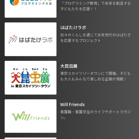
「プログラミング教育」で未来を創造する
子どもたちを応援！！
はばたけラボ
日々のくらしを通じて未来世代のはばたき
を応援するプロジェクト
大昆虫展
東京スカイツリータウンにて開催。子ども
も大人もみんなで楽しめる企画が満載！
Will Friends
看護職・看護学生のライフサポートマガジ
ン。