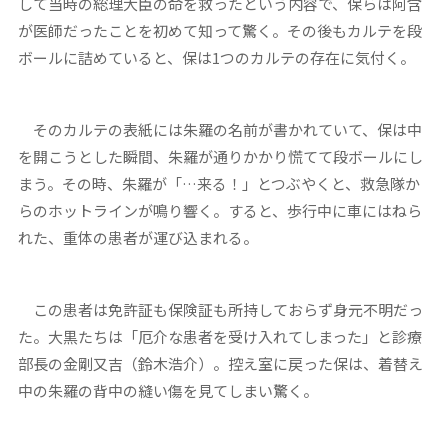
して当時の総理大臣の命を救ったという内容で、保らは阿含
が医師だったことを初めて知って驚く。その後もカルテを段
ボールに詰めていると、保は1つのカルテの存在に気付く。
そのカルテの表紙には朱羅の名前が書かれていて、保は中
を開こうとした瞬間、朱羅が通りかかり慌てて段ボールにし
まう。その時、朱羅が「…来る！」とつぶやくと、救急隊か
らのホットラインが鳴り響く。すると、歩行中に車にはねら
れた、重体の患者が運び込まれる。
この患者は免許証も保険証も所持しておらず身元不明だっ
た。大黒たちは「厄介な患者を受け入れてしまった」と診療
部長の金剛又吉（鈴木浩介）。控え室に戻った保は、着替え
中の朱羅の背中の縫い傷を見てしまい驚く。