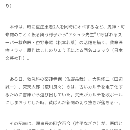
り）
本作は、時に重症患者2人を同時にオペするなど、鬼神・阿
修羅のごとく振る舞う様子から“アシュラ先生”と呼ばれるス
ーパー救命医・杏野朱羅（松本若菜）の活躍を描く、救命医
療ドラマ。原作はこしのりょう氏による同名コミック（日本
文芸社刊）。
ある日、救急科の薬師寺保（佐野晶哉）、大黒修二（田辺
誠一）、梵天太郎（荒川良々）らは、古いカルテを電子化す
るために書庫から運び出していた。梵天がカルテを段ボール
にしまおうとした時、黄ばんだ新聞の切り抜きが落ちる…。
その記事は、理事長の阿含百合（片平なぎさ）が、医師と