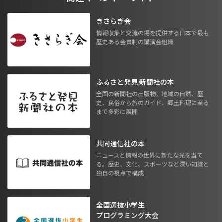
きさらぎ会
情報収集と交流の場を提供する日本で最も
歴史ある会員制の講演会組織
ふるさと発見 新聞社の本
全国の新聞社の出版物。地域の自然、歴
史、民俗から旅のガイド、郷土料理に至る
まで多彩に展開
共同通信社の本
ニュースと情報の世界に新たな光を当て
る。歴史、文化、スポーツなど深い知識と
独自の視点で構成
全国選抜小学生
プログラミング大会