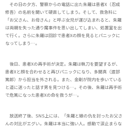
その日の夕方、警察からの電話に出た朱羅は患者X（忍成
修吾）の名前を聞いて硬直してしまう。そして、救急科に
「お父さん、お母さん」と呼ぶ女児が運び込まれると、朱羅
は両親を失った通り魔事件を思い出してしまい、処置室を出
て行く。さらに朱羅は回診で患者Xの顔を見るとパニックに
なってしまう…。
後日、患者Xの再手術が決定。朱羅は執刀を要望するが、
患者Xと顔を合わせると再びパニックになり、多聞真（渡部
篤郎）から担当を外される。また、金剛が院内を歩いている
と道に迷ったと話す男を見つける…。その後、朱羅は再手術
で危篤になった患者Xの命を救うが…。
放送終了後、SNS上には、「朱羅と娘の仇を討ったお父さ
んの対比がエグい。朱羅は本当に強い人。感動で涙止まらな