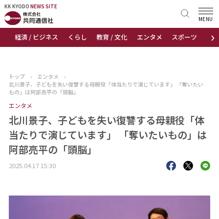
KK KYODO
KK KYODO
NEWS SITE
NEWS SITE
MENU
›
経済 / ビジネス
くらし
教育 / 文化
エンタメ
スポーツ
地
トップページ
お知らせ
トップ
›
エンタメ
›
北川景子、子どもを失い復讐する母親役「体当たりで演じています」 「奪いたい
ニュース
もの」は阿部亮平の「頭脳」
エンタメ
おすすめコンテンツ
北川景子、子どもを失い復讐する母親役「体
当たりで演じています」 「奪いたいもの」は
出版物
阿部亮平の「頭脳」
会社概要
2025.04.17 15:30