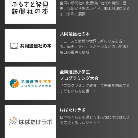
全国の新聞社の出版物。地域の自然、歴
史、民俗から旅のガイド、郷土料理に至る
まで多彩に展開
共同通信社の本
ニュースと情報の世界に新たな光を当て
る。歴史、文化、スポーツなど深い知識と
独自の視点で構成
全国選抜小学生
プログラミング大会
「プログラミング教育」で未来を創造する
子どもたちを応援！！
はばたけラボ
日々のくらしを通じて未来世代のはばたき
を応援するプロジェクト