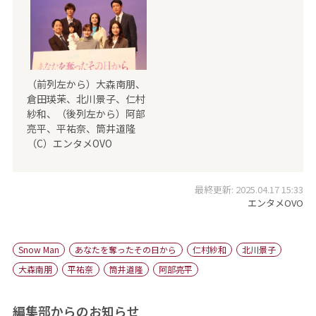
（前列左から）大森南朋、
倉田瑛茉、北川景子、仁村
紗和、（後列左から）阿部
亮平、平祐奈、筒井道隆
（C）エンタメOVO
最終更新: 2025.04.17 15:33
エンタメOVO
Snow Man
あなたを奪ったその日から
仁村紗和
北川景子
大森南朋
平祐奈
筒井道隆
阿部亮平
編集部からのお知らせ