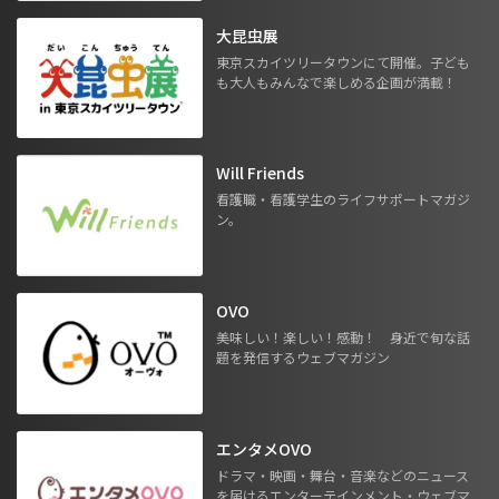
大昆虫展
東京スカイツリータウンにて開催。子ども
も大人もみんなで楽しめる企画が満載！
Will Friends
看護職・看護学生のライフサポートマガジ
ン。
OVO
美味しい！楽しい！感動！ 身近で旬な話
題を発信するウェブマガジン
エンタメOVO
ドラマ・映画・舞台・音楽などのニュース
を届けるエンターテインメント・ウェブマ