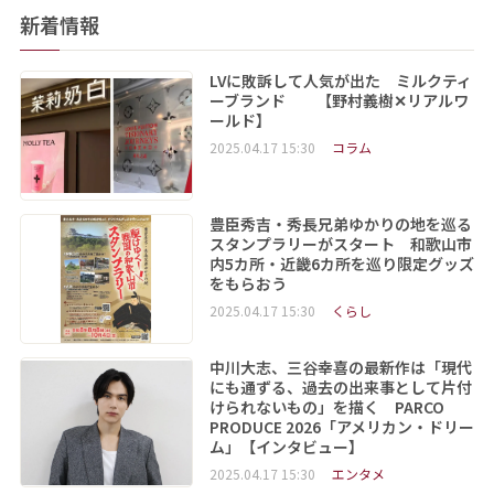
新着情報
LVに敗訴して人気が出た ミルクティ
ーブランド 【野村義樹✕リアルワ
ールド】
2025.04.17 15:30
コラム
豊臣秀吉・秀長兄弟ゆかりの地を巡る
スタンプラリーがスタート 和歌山市
内5カ所・近畿6カ所を巡り限定グッズ
をもらおう
2025.04.17 15:30
くらし
中川大志、三谷幸喜の最新作は「現代
にも通ずる、過去の出来事として片付
けられないもの」を描く PARCO
PRODUCE 2026「アメリカン・ドリー
ム」【インタビュー】
2025.04.17 15:30
エンタメ