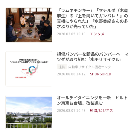
「ラムネモンキー」「マチルダ（木竜
麻生）の『上を向いてガンバレ！』の
真相にやられた」「水野美紀さんの多
才ぶりが光っていた」
2026.03.05 10:10
エンタメ
損傷バンパーを新品のバンパーへ マ
ツダが取り組む「水平リサイクル」
提供
自動車リサイクル促進センター
2026.08.06 14:12
SPONSORED
オールデイダイニングを一新 ヒルト
ン東京お台場、改装進む
2026.08.07 10:49
経済/ビジネス