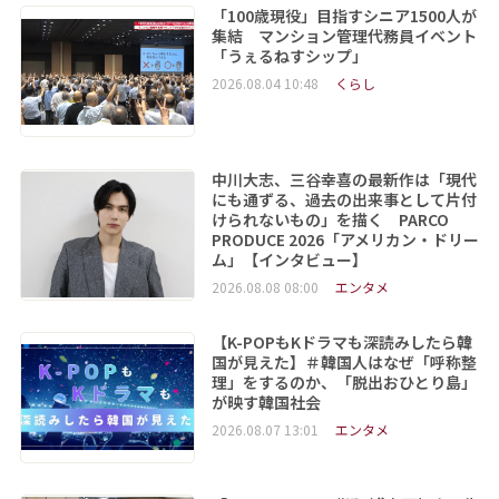
「100歳現役」目指すシニア1500人が
集結 マンション管理代務員イベント
「うぇるねすシップ」
2026.08.04 10:48
くらし
中川大志、三谷幸喜の最新作は「現代
にも通ずる、過去の出来事として片付
けられないもの」を描く PARCO
PRODUCE 2026「アメリカン・ドリー
ム」【インタビュー】
2026.08.08 08:00
エンタメ
【K-POPもKドラマも深読みしたら韓
国が見えた】＃韓国人はなぜ「呼称整
理」をするのか、「脱出おひとり島」
が映す韓国社会
2026.08.07 13:01
エンタメ