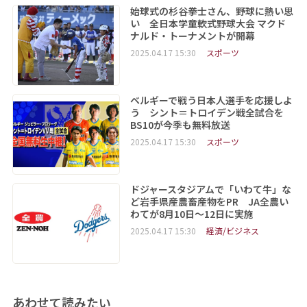
始球式の杉谷拳士さん、野球に熱い思
い 全日本学童軟式野球大会 マクド
ナルド・トーナメントが開幕
2025.04.17 15:30
スポーツ
ベルギーで戦う日本人選手を応援しよ
う シント＝トロイデン戦全試合を
BS10が今季も無料放送
2025.04.17 15:30
スポーツ
ドジャースタジアムで「いわて牛」な
ど岩手県産農畜産物をPR JA全農い
わてが8月10日～12日に実施
2025.04.17 15:30
経済/ビジネス
あわせて読みたい