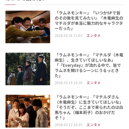
「ラムネモンキー」「いつかSPで皆
のその後を見てみたい」「木竜麻生の
マチルダが本当に魅力的なキャラクタ
ーだった」
2026.03.26 11:03
エンタメ
「ラムネモンキー」「マチルダ（木竜
麻生）、生きていてほしいなあ」
「『Everyday』が流れる中で、皆で
ラムネを開けるシーンにうるっとき
た」
2026.03.19 10:20
エンタメ
「ラムネモンキー」「マチルダさん
（木竜麻生）に生きていてほしいな」
「そうだぞ、ここまで来られたのは白
馬ちゃん（福本莉子）のおかげだ
ぞ！」
2026.03.12 10:25
エンタメ