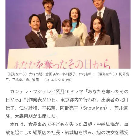
（前列左から）大森南朋、倉田瑛茉、北川景子、仁村紗和、（後列左から）阿部亮
平、平祐奈、筒井道隆 （C）エンタメOVO
カンテレ・フジテレビ系月10ドラマ「あなたを奪ったその
日から」制作発表が17日、東京都内で行われ、出演者の北川
景子、仁村紗和、平祐奈、阿部亮平（Snow Man）、筒井道
隆、大森南朋が出席した。
本作は、食品事故で子どもを失った母親・中越紘海が、事
故を起こした総菜店の社長・結城旭を恨み、旭の次女を誘拐