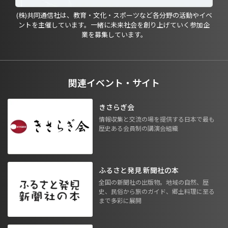
(株)共同通信社は、教育・文化・スポーツなど各分野の活動やイベ
ントを主催しています。一緒に未来社会を創り上げていく参加企
業を募集しています。
関連イベント・サイト
きさらぎ会
情報収集と交流の場を提供する日本で最も
歴史ある会員制の講演会組織
ふるさと発見 新聞社の本
全国の新聞社の出版物。地域の自然、歴
史、民俗から旅のガイド、郷土料理に至る
まで多彩に展開