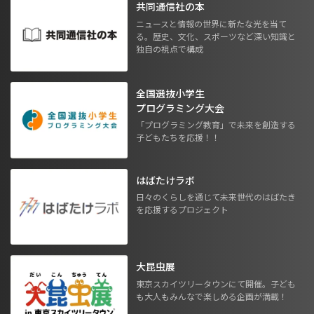
共同通信社の本
ニュースと情報の世界に新たな光を当て
る。歴史、文化、スポーツなど深い知識と
独自の視点で構成
全国選抜小学生
プログラミング大会
「プログラミング教育」で未来を創造する
子どもたちを応援！！
はばたけラボ
日々のくらしを通じて未来世代のはばたき
を応援するプロジェクト
大昆虫展
東京スカイツリータウンにて開催。子ども
も大人もみんなで楽しめる企画が満載！