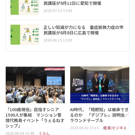
民講座が9月12日に愛知で開催
2026.07.13 13:00
正しい知識が力になる 重症筋無力症の市
民講座が8月8日に広島で開催
2026.06.15 13:00
「100歳現役」目指すシニア
AI時代、「暗黙知」は継承でき
1500人が集結 マンション管
るのか 「デジブレ」説明会／
理代務員イベント「うぇるねす
ラウンドテーブル
シップ」
2026.08.03 15:15
経済/ビジネス
2026.08.04 10:48
くらし