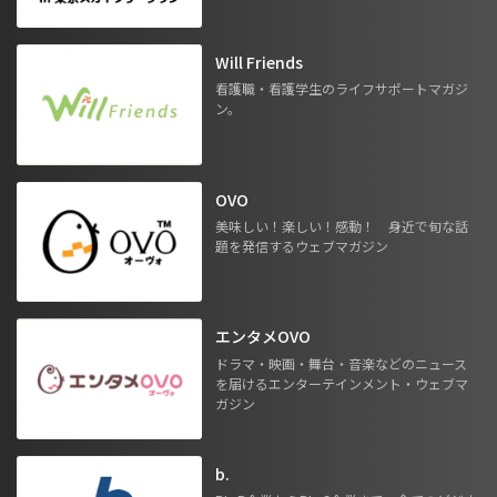
Will Friends
看護職・看護学生のライフサポートマガジ
ン。
OVO
美味しい！楽しい！感動！ 身近で旬な話
題を発信するウェブマガジン
エンタメOVO
ドラマ・映画・舞台・音楽などのニュース
を届けるエンターテインメント・ウェブマ
ガジン
b.