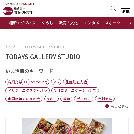
KK KYODO
KK KYODO
NEWS SITE
NEWS SITE
MENU
›
経済 / ビジネス
くらし
教育 / 文化
エンタメ
スポーツ
地
トップページ
お知らせ
トップ
›
TODAYS GALLERY STUDIO
ニュース
TODAYS GALLERY STUDIO
おすすめコンテンツ
いま注目のキーワード
高畑充希
Too Young
MG
重症筋無力症
出版物
アルジェニクスジャパン
NTTコミュニケーションズ
全国筋無力症友の会
b.dot
愛知
瀬戸康史
有村架純
会社概要
もっと見る