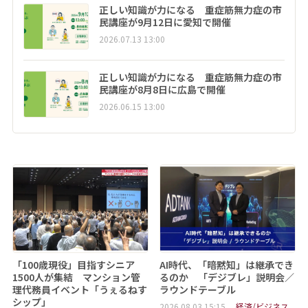
正しい知識が力になる 重症筋無力症の市
民講座が9月12日に愛知で開催
2026.07.13 13:00
正しい知識が力になる 重症筋無力症の市
民講座が8月8日に広島で開催
2026.06.15 13:00
「100歳現役」目指すシニア
AI時代、「暗黙知」は継承でき
1500人が集結 マンション管
るのか 「デジブレ」説明会／
理代務員イベント「うぇるねす
ラウンドテーブル
シップ」
2026.08.03 15:15
経済/ビジネス