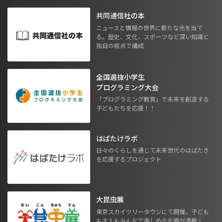
共同通信社の本
ニュースと情報の世界に新たな光を当て
る。歴史、文化、スポーツなど深い知識と
独自の視点で構成
全国選抜小学生
プログラミング大会
「プログラミング教育」で未来を創造する
子どもたちを応援！！
はばたけラボ
日々のくらしを通じて未来世代のはばたき
を応援するプロジェクト
大昆虫展
東京スカイツリータウンにて開催。子ども
も大人もみんなで楽しめる企画が満載！