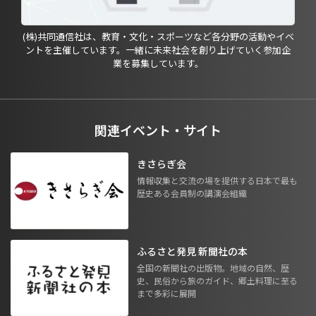
(株)共同通信社は、教育・文化・スポーツなど各分野の活動やイベ
ントを主催しています。一緒に未来社会を創り上げていく参加企
業を募集しています。
関連イベント・サイト
きさらぎ会
情報収集と交流の場を提供する日本で最も
歴史ある会員制の講演会組織
ふるさと発見 新聞社の本
全国の新聞社の出版物。地域の自然、歴
史、民俗から旅のガイド、郷土料理に至る
まで多彩に展開