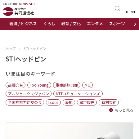
KK KYODO
KK KYODO
NEWS SITE
NEWS SITE
MENU
›
経済 / ビジネス
くらし
教育 / 文化
エンタメ
スポーツ
地
トップページ
お知らせ
トップ
›
STIヘッドピン
ニュース
STIヘッドピン
おすすめコンテンツ
いま注目のキーワード
高畑充希
Too Young
重症筋無力症
MG
出版物
アルジェニクスジャパン
NTTコミュニケーションズ
全国筋無力症友の会
b.dot
愛知
瀬戸康史
有村架純
会社概要
もっと見る