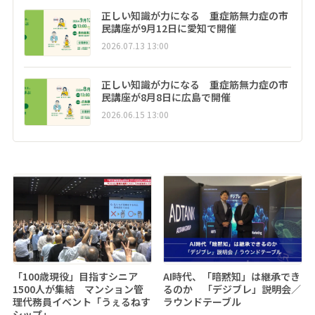
正しい知識が力になる 重症筋無力症の市
民講座が9月12日に愛知で開催
2026.07.13 13:00
正しい知識が力になる 重症筋無力症の市
民講座が8月8日に広島で開催
2026.06.15 13:00
「100歳現役」目指すシニア
AI時代、「暗黙知」は継承でき
1500人が集結 マンション管
るのか 「デジブレ」説明会／
理代務員イベント「うぇるねす
ラウンドテーブル
シップ」