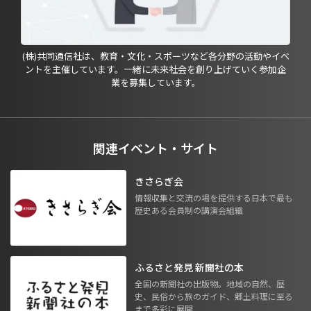
(株)共同通信社は、教育・文化・スポーツなど各分野の活動やイベ
ントを主催しています。一緒に未来社会を創り上げていく参加企
業を募集しています。
関連イベント・サイト
きさらぎ会
情報収集と交流の場を提供する日本で最も
歴史ある会員制の講演会組織
ふるさと発見 新聞社の本
全国の新聞社の出版物。地域の自然、歴
史、民俗から旅のガイド、郷土料理に至る
まで多彩に展開