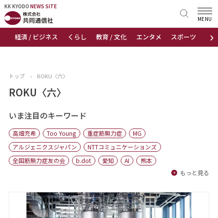
KK KYODO
KK KYODO
NEWS SITE
NEWS SITE
MENU
›
経済 / ビジネス
くらし
教育 / 文化
エンタメ
スポーツ
地
トップページ
お知らせ
トップ
›
ROKU〈六〉
ニュース
ROKU〈六〉
おすすめコンテンツ
いま注目のキーワード
高畑充希
Too Young
重症筋無力症
MG
出版物
アルジェニクスジャパン
NTTコミュニケーションズ
全国筋無力症友の会
b.dot
愛知
AI
熊本
会社概要
もっと見る