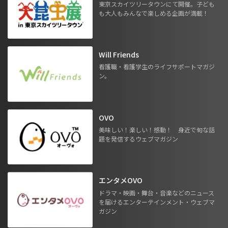
東京スカイツリータウンにて開催。子ども
も大人もみんなで楽しめる企画が満載！
Will Friends
看護職・看護学生のライフサポートマガジ
ン。
OVO
美味しい！楽しい！感動！ 身近で旬な話
題を発信するウェブマガジン
エンタメOVO
ドラマ・映画・舞台・音楽などのニュース
を届けるエンターテインメント・ウェブマ
ガジン