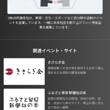
(株)共同通信社は、教育・文化・スポーツなど各分野の活動やイベ
ントを主催しています。一緒に未来社会を創り上げていく参加企
業を募集しています。
関連イベント・サイト
きさらぎ会
情報収集と交流の場を提供する日本で最も
歴史ある会員制の講演会組織
ふるさと発見 新聞社の本
全国の新聞社の出版物。地域の自然、歴
史、民俗から旅のガイド、郷土料理に至る
まで多彩に展開