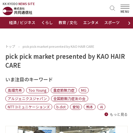
KK KYODO
KK KYODO
NEWS SITE
NEWS SITE
MENU
›
経済 / ビジネス
くらし
教育 / 文化
エンタメ
スポーツ
地
トップページ
お知らせ
トップ
›
pick pick market presented by KAO HAIR CARE
ニュース
pick pick market presented by KAO HAIR
CARE
おすすめコンテンツ
いま注目のキーワード
出版物
高畑充希
Too Young
重症筋無力症
MG
会社概要
アルジェニクスジャパン
全国筋無力症友の会
NTTコミュニケーションズ
b.dot
愛知
熊本
AI
もっと見る