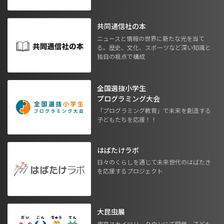
共同通信社の本
ニュースと情報の世界に新たな光を当て
る。歴史、文化、スポーツなど深い知識と
独自の視点で構成
全国選抜小学生
プログラミング大会
「プログラミング教育」で未来を創造する
子どもたちを応援！！
はばたけラボ
日々のくらしを通じて未来世代のはばたき
を応援するプロジェクト
大昆虫展
東京スカイツリータウンにて開催。子ども