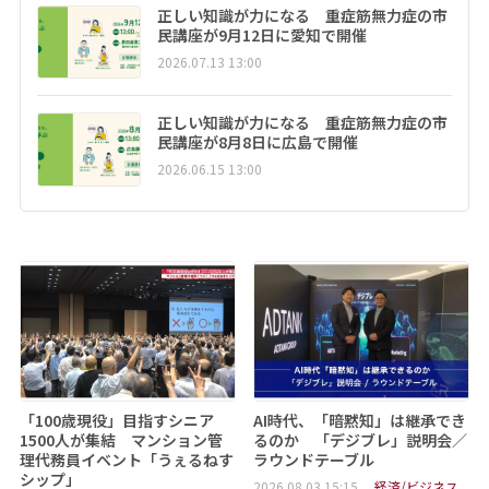
正しい知識が力になる 重症筋無力症の市
民講座が9月12日に愛知で開催
2026.07.13 13:00
正しい知識が力になる 重症筋無力症の市
民講座が8月8日に広島で開催
2026.06.15 13:00
「100歳現役」目指すシニア
AI時代、「暗黙知」は継承でき
1500人が集結 マンション管
るのか 「デジブレ」説明会／
理代務員イベント「うぇるねす
ラウンドテーブル
シップ」
2026.08.03 15:15
経済/ビジネス