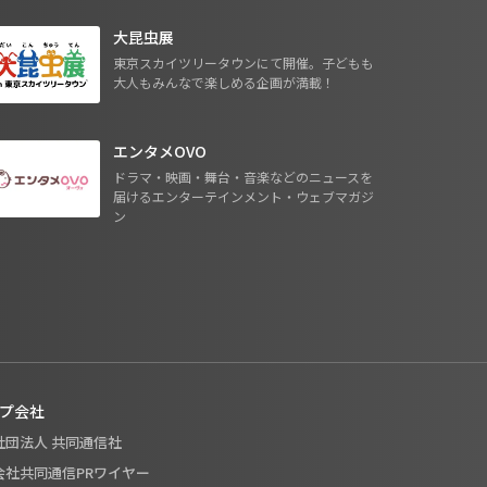
大昆虫展
東京スカイツリータウンにて開催。子どもも
大人もみんなで楽しめる企画が満載！
エンタメOVO
ドラマ・映画・舞台・音楽などのニュースを
届けるエンターテインメント・ウェブマガジ
ン
プ会社
般社団法人 共同通信社
式会社共同通信PRワイヤー