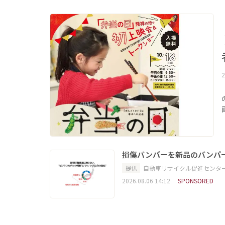
2
損傷バンパーを新品のバンパ
提供
自動車リサイクル促進センタ
2026.08.06 14:12
SPONSORED