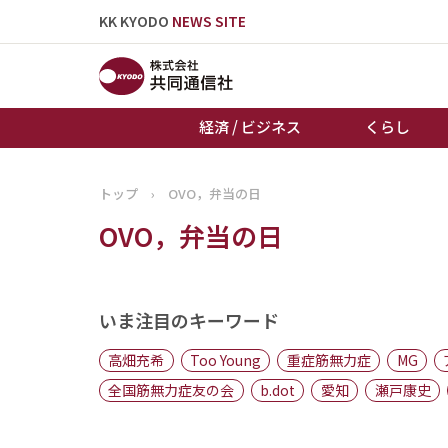
KK KYODO
NEWS SITE
経済 / ビジネス
くらし
トップ
›
OVO，弁当の日
トップページ
OVO，弁当の日
お知らせ
いま注目のキーワード
高畑充希
Too Young
重症筋無力症
MG
全国筋無力症友の会
b.dot
愛知
瀬戸康史