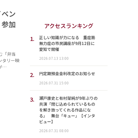
イベン
、参加
アクセスランキング
1.
正しい知識が力になる 重症筋
無力症の市民講座が9月12日に
愛知で開催
む「弁当
2026.07.13 13:00
ンタリー映
が…
2.
円定期預金金利改定のお知らせ
2026.07.31 15:00
3.
瀬戸康史と有村架純が9年ぶりの
共演「閉じ込められているもの
を解き放ってくれる作品にな
る」 舞台「キュー」【インタ
ビュー】
2026.07.31 08:00