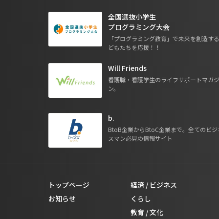
全国選抜小学生
プログラミング大会
「プログラミング教育」で未来を創造す
どもたちを応援！！
Will Friends
看護職・看護学生のライフサポートマガ
ン。
b.
BtoB企業からBtoC企業まで。全てのビジ
スマン必見の情報サイト
トップページ
経済 / ビジネス
お知らせ
くらし
教育 / 文化