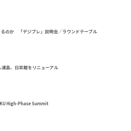
きるのか 「デジブレ」説明会／ラウンドテーブル
ル浦島、日昇館をリニューアル
High-Phase Summit