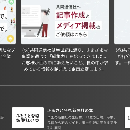
新たなブ
(株)共同通信社は半世紀に渡り、さまざまな
(株)
ア企業
事業を通じて「編集力」を培ってきました。
ど各
お客様が世の中に訴えたいこと、世の中が求
す。一
めている情報を踏まえて企画立案します。
ふるさと発見 新聞社の本
も歴
全国の新聞社の出版物。地域の自然、歴史、
民俗から旅のガイド、郷土料理に至るまで多
彩に展開