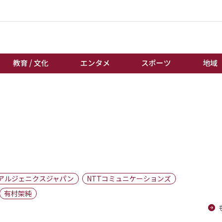
教育 / 文化
エンタメ
スポーツ
地域
経済 / ビジネス
誰もが輝いて働く社会へ
くらし
天皇杯サッカー
教育 / 文化
オートレース
エンタメ
競輪
スポーツ
ボートレース
地域
棋王戦
アルジェニクスジャパン
NTTコミュニケーションズ
キーパーソン
女流本因坊戦
有村架純