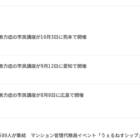
無力症の市民講座が10月3日に熊本で開催
無力症の市民講座が9月12日に愛知で開催
無力症の市民講座が8月8日に広島で開催
1500人が集結 マンション管理代務員イベント「うぇるねすシップ