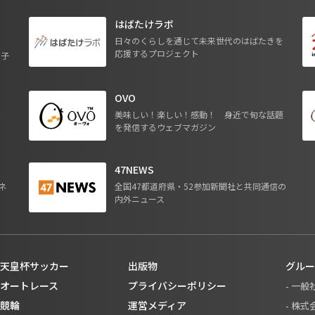
はばたけラボ
日々のくらしを通じて未来世代のはばたきを
応援するプロジェクト
る子
OVO
ジ
美味しい！楽しい！感動！ 身近で旬な話題
を発信するウェブマガジン
47NEWS
ネ
全国47都道府県・52参加新聞社と共同通信の
内外ニュース
天皇杯サッカー
出版物
グルー
オートレース
プライバシーポリシー
- 一
競輪
運営メディア
- 株