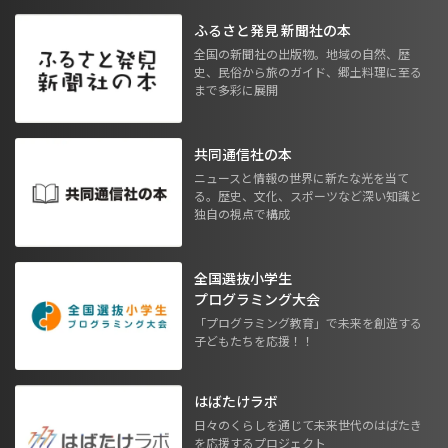
ふるさと発見 新聞社の本
全国の新聞社の出版物。地域の自然、歴
史、民俗から旅のガイド、郷土料理に至る
まで多彩に展開
共同通信社の本
ニュースと情報の世界に新たな光を当て
る。歴史、文化、スポーツなど深い知識と
独自の視点で構成
全国選抜小学生
プログラミング大会
「プログラミング教育」で未来を創造する
子どもたちを応援！！
はばたけラボ
日々のくらしを通じて未来世代のはばたき
を応援するプロジェクト