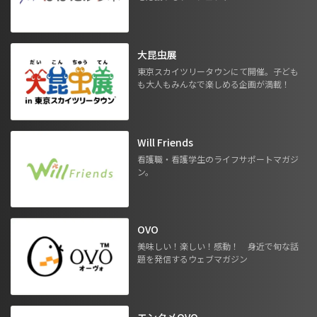
大昆虫展
東京スカイツリータウンにて開催。子ども
も大人もみんなで楽しめる企画が満載！
Will Friends
看護職・看護学生のライフサポートマガジ
ン。
OVO
美味しい！楽しい！感動！ 身近で旬な話
題を発信するウェブマガジン
エンタメOVO