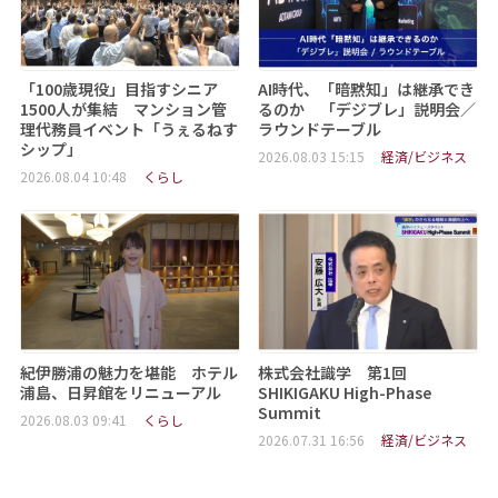
「100歳現役」目指すシニア
AI時代、「暗黙知」は継承でき
1500人が集結 マンション管
るのか 「デジブレ」説明会／
理代務員イベント「うぇるねす
ラウンドテーブル
シップ」
2026.08.03 15:15
経済/ビジネス
2026.08.04 10:48
くらし
紀伊勝浦の魅力を堪能 ホテル
株式会社識学 第1回
浦島、日昇館をリニューアル
SHIKIGAKU High-Phase
Summit
2026.08.03 09:41
くらし
2026.07.31 16:56
経済/ビジネス