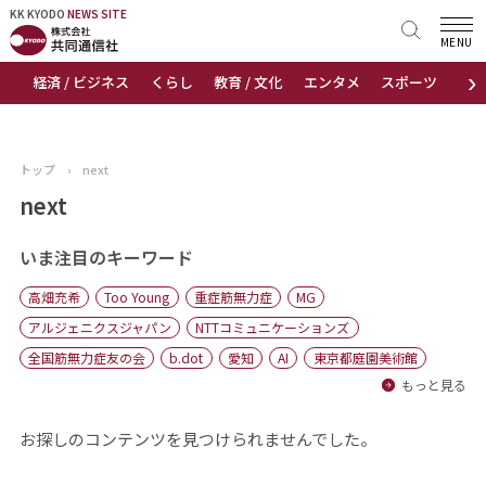
KK KYODO
KK KYODO
NEWS SITE
NEWS SITE
MENU
›
経済 / ビジネス
くらし
教育 / 文化
エンタメ
スポーツ
地
トップページ
お知らせ
トップ
›
next
ニュース
next
おすすめコンテンツ
いま注目のキーワード
高畑充希
Too Young
重症筋無力症
MG
出版物
アルジェニクスジャパン
NTTコミュニケーションズ
全国筋無力症友の会
b.dot
愛知
AI
東京都庭園美術館
会社概要
もっと見る
お探しのコンテンツを見つけられませんでした。