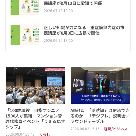
民講座が9月12日に愛知で開催
2026.07.13 13:00
正しい知識が力になる 重症筋無力症の市
民講座が8月8日に広島で開催
2026.06.15 13:00
「100歳現役」目指すシニア
AI時代、「暗黙知」は継承でき
1500人が集結 マンション管
るのか 「デジブレ」説明会／
理代務員イベント「うぇるねす
ラウンドテーブル
シップ」
2026.08.03 15:15
経済/ビジネス
2026.08.04 10:48
くらし