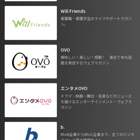
Will Friends
看護職・看護学生のライフサポートマガジ
ン。
OVO
美味しい！楽しい！感動！ 身近で旬な話
題を発信するウェブマガジン
エンタメOVO
ドラマ・映画・舞台・音楽などのニュース
を届けるエンターテインメント・ウェブマ
ガジン
b.
BtoB企業からBtoC企業まで。全てのビジネ
スマン必見の情報サイト