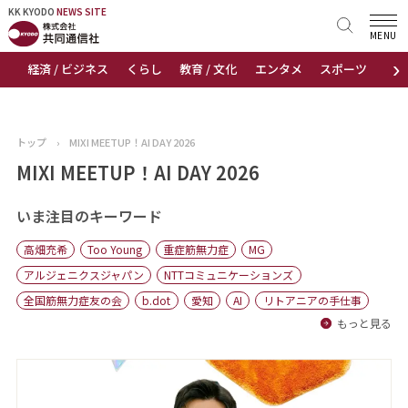
KK KYODO
KK KYODO
NEWS SITE
NEWS SITE
MENU
›
経済 / ビジネス
くらし
教育 / 文化
エンタメ
スポーツ
地
トップページ
お知らせ
トップ
›
MIXI MEETUP！AI DAY 2026
ニュース
MIXI MEETUP！AI DAY 2026
おすすめコンテンツ
いま注目のキーワード
高畑充希
Too Young
重症筋無力症
MG
出版物
アルジェニクスジャパン
NTTコミュニケーションズ
全国筋無力症友の会
b.dot
愛知
AI
リトアニアの手仕事
会社概要
もっと見る