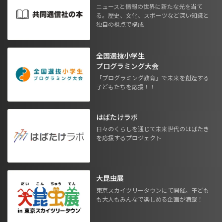
ニュースと情報の世界に新たな光を当て
る。歴史、文化、スポーツなど深い知識と
独自の視点で構成
全国選抜小学生
プログラミング大会
「プログラミング教育」で未来を創造する
子どもたちを応援！！
はばたけラボ
日々のくらしを通じて未来世代のはばたき
を応援するプロジェクト
大昆虫展
東京スカイツリータウンにて開催。子ども
も大人もみんなで楽しめる企画が満載！