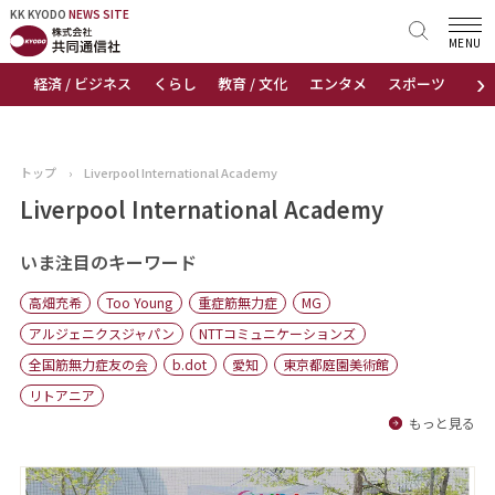
KK KYODO
KK KYODO
NEWS SITE
NEWS SITE
MENU
›
経済 / ビジネス
くらし
教育 / 文化
エンタメ
スポーツ
地
トップページ
お知らせ
トップ
›
Liverpool International Academy
ニュース
Liverpool International Academy
おすすめコンテンツ
いま注目のキーワード
高畑充希
Too Young
重症筋無力症
MG
出版物
アルジェニクスジャパン
NTTコミュニケーションズ
全国筋無力症友の会
b.dot
愛知
東京都庭園美術館
会社概要
リトアニア
もっと見る