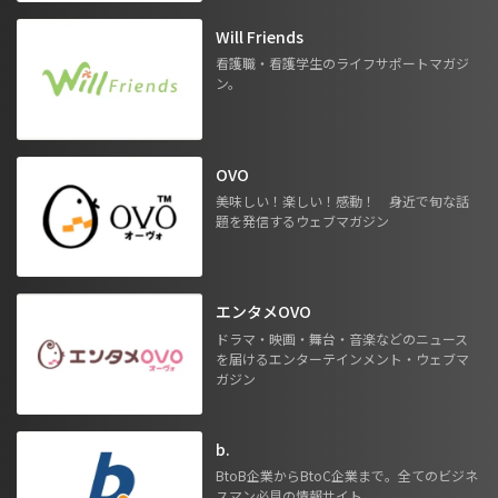
Will Friends
看護職・看護学生のライフサポートマガジ
ン。
OVO
美味しい！楽しい！感動！ 身近で旬な話
題を発信するウェブマガジン
エンタメOVO
ドラマ・映画・舞台・音楽などのニュース
を届けるエンターテインメント・ウェブマ
ガジン
b.
BtoB企業からBtoC企業まで。全てのビジネ
スマン必見の情報サイト