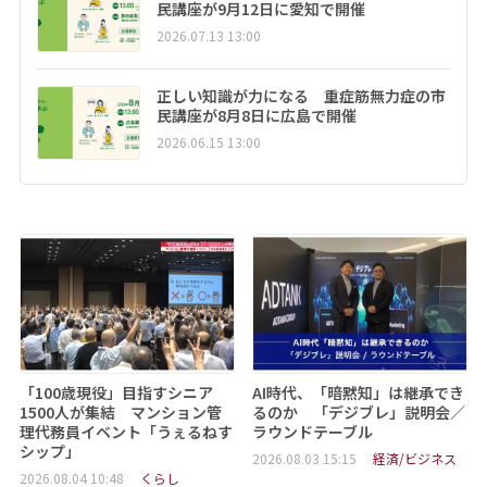
民講座が9月12日に愛知で開催
2026.07.13 13:00
正しい知識が力になる 重症筋無力症の市
民講座が8月8日に広島で開催
2026.06.15 13:00
「100歳現役」目指すシニア
AI時代、「暗黙知」は継承でき
1500人が集結 マンション管
るのか 「デジブレ」説明会／
理代務員イベント「うぇるねす
ラウンドテーブル
シップ」
2026.08.03 15:15
経済/ビジネス
2026.08.04 10:48
くらし