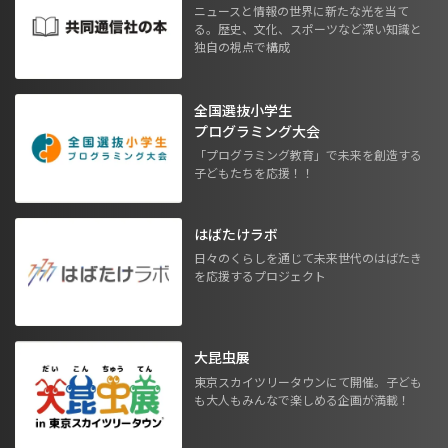
ニュースと情報の世界に新たな光を当て
る。歴史、文化、スポーツなど深い知識と
独自の視点で構成
全国選抜小学生
プログラミング大会
「プログラミング教育」で未来を創造する
子どもたちを応援！！
はばたけラボ
日々のくらしを通じて未来世代のはばたき
を応援するプロジェクト
大昆虫展
東京スカイツリータウンにて開催。子ども
も大人もみんなで楽しめる企画が満載！