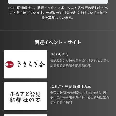
(株)共同通信社は、教育・文化・スポーツなど各分野の活動やイベ
ントを主催しています。一緒に未来社会を創り上げていく参加企
業を募集しています。
関連イベント・サイト
きさらぎ会
情報収集と交流の場を提供する日本で最も
歴史ある会員制の講演会組織
ふるさと発見 新聞社の本
全国の新聞社の出版物。地域の自然、歴
史、民俗から旅のガイド、郷土料理に至る
まで多彩に展開