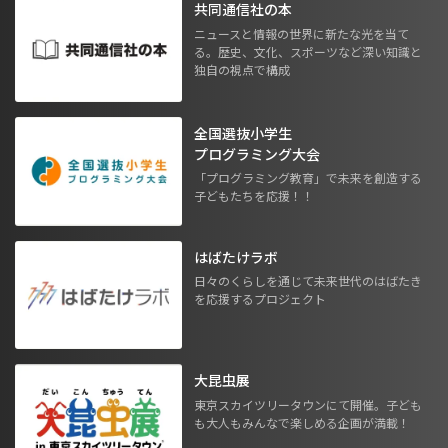
共同通信社の本
ニュースと情報の世界に新たな光を当て
る。歴史、文化、スポーツなど深い知識と
独自の視点で構成
全国選抜小学生
プログラミング大会
「プログラミング教育」で未来を創造する
子どもたちを応援！！
はばたけラボ
日々のくらしを通じて未来世代のはばたき
を応援するプロジェクト
大昆虫展
東京スカイツリータウンにて開催。子ども
も大人もみんなで楽しめる企画が満載！