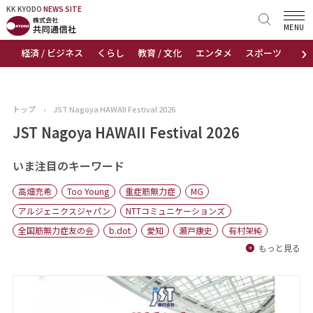
KK KYODO
KK KYODO
NEWS SITE
NEWS SITE
MENU
›
経済 / ビジネス
くらし
教育 / 文化
エンタメ
スポーツ
地
トップページ
お知らせ
トップ
›
JST Nagoya HAWAII Festival 2026
ニュース
JST Nagoya HAWAII Festival 2026
おすすめコンテンツ
いま注目のキーワード
高畑充希
Too Young
重症筋無力症
MG
出版物
アルジェニクスジャパン
NTTコミュニケーションズ
全国筋無力症友の会
b.dot
愛知
瀬戸康史
有村架純
会社概要
もっと見る