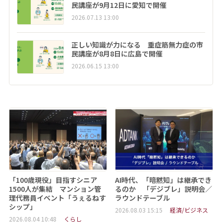
民講座が9月12日に愛知で開催
2026.07.13 13:00
正しい知識が力になる 重症筋無力症の市
民講座が8月8日に広島で開催
2026.06.15 13:00
「100歳現役」目指すシニア
AI時代、「暗黙知」は継承でき
1500人が集結 マンション管
るのか 「デジブレ」説明会／
理代務員イベント「うぇるねす
ラウンドテーブル
シップ」
2026.08.03 15:15
経済/ビジネス
2026.08.04 10:48
くらし