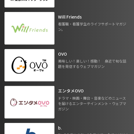
Will Friends
看護職・看護学生のライフサポートマガジ
ン。
OVO
美味しい！楽しい！感動！ 身近で旬な話
題を発信するウェブマガジン
エンタメOVO
ドラマ・映画・舞台・音楽などのニュース
を届けるエンターテインメント・ウェブマ
ガジン
b.