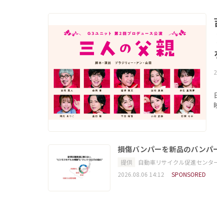
2
損傷バンパーを新品のバンパ
提供
自動車リサイクル促進センタ
2026.08.06 14:12
SPONSORED