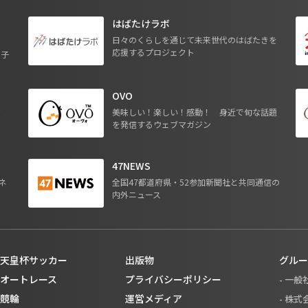
はばたけラボ
日々のくらしを通じて未来世代のはばたきを
応援するプロジェクト
る子
OVO
ジ
美味しい！楽しい！感動！ 身近で旬な話題
を発信するウェブマガジン
47NEWS
ネ
全国47都道府県・52参加新聞社と共同通信の
内外ニュース
天皇杯サッカー
出版物
グルー
オートレース
プライバシーポリシー
- 一
競輪
運営メディア
- 株