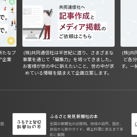
新たなブ
(株)共同通信社は半世紀に渡り、さまざまな
(株)
ア企業
事業を通じて「編集力」を培ってきました。
ど各
お客様が世の中に訴えたいこと、世の中が求
す。一
めている情報を踏まえて企画立案します。
ふるさと発見 新聞社の本
も歴
全国の新聞社の出版物。地域の自然、歴史、
民俗から旅のガイド、郷土料理に至るまで多
彩に展開