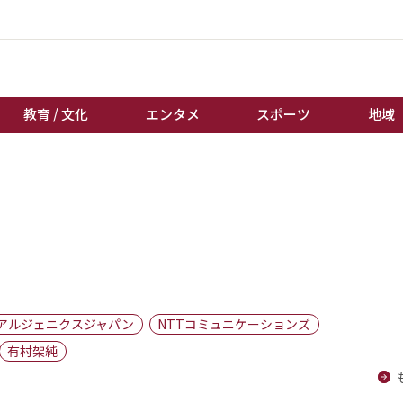
教育 / 文化
エンタメ
スポーツ
地域
経済 / ビジネス
誰もが輝いて働く社会へ
くらし
天皇杯サッカー
教育 / 文化
オートレース
エンタメ
競輪
スポーツ
ボートレース
地域
棋王戦
アルジェニクスジャパン
NTTコミュニケーションズ
キーパーソン
女流本因坊戦
有村架純