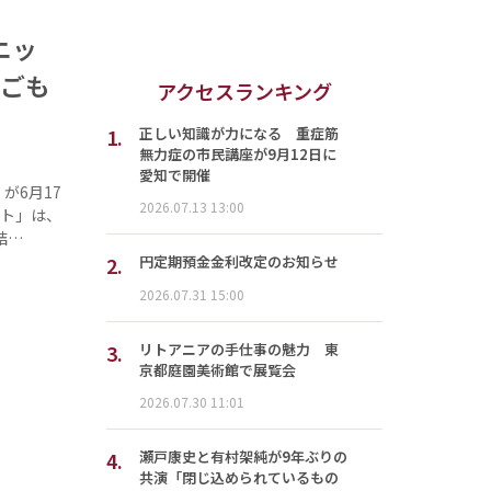
ニッ
もごも
アクセスランキング
1.
正しい知識が力になる 重症筋
無力症の市民講座が9月12日に
愛知で開催
が6月17
2026.07.13 13:00
ット」は、
結…
2.
円定期預金金利改定のお知らせ
2026.07.31 15:00
3.
リトアニアの手仕事の魅力 東
京都庭園美術館で展覧会
2026.07.30 11:01
4.
瀬戸康史と有村架純が9年ぶりの
共演「閉じ込められているもの