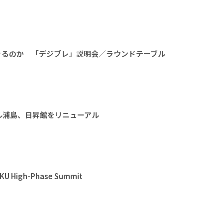
きるのか 「デジブレ」説明会／ラウンドテーブル
ル浦島、日昇館をリニューアル
High-Phase Summit