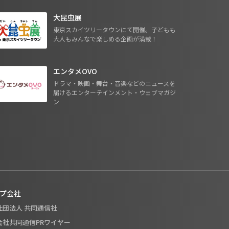
大昆虫展
東京スカイツリータウンにて開催。子どもも
大人もみんなで楽しめる企画が満載！
エンタメOVO
ドラマ・映画・舞台・音楽などのニュースを
届けるエンターテインメント・ウェブマガジ
ン
プ会社
般社団法人 共同通信社
式会社共同通信PRワイヤー