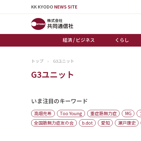
KK KYODO
NEWS SITE
経済 / ビジネス
くらし
トップ
›
G3ユニット
トップページ
G3ユニット
お知らせ
いま注目のキーワード
高畑充希
Too Young
重症筋無力症
MG
全国筋無力症友の会
b.dot
愛知
瀬戸康史