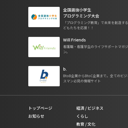
全国選抜小学生
プログラミング大会
「プログラミング教育」で未来を創造す
どもたちを応援！！
Will Friends
看護職・看護学生のライフサポートマガ
ン。
b.
BtoB企業からBtoC企業まで。全てのビジ
スマン必見の情報サイト
トップページ
経済 / ビジネス
お知らせ
くらし
教育 / 文化