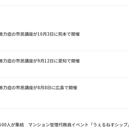
無力症の市民講座が10月3日に熊本で開催
無力症の市民講座が9月12日に愛知で開催
無力症の市民講座が8月8日に広島で開催
1500人が集結 マンション管理代務員イベント「うぇるねすシップ