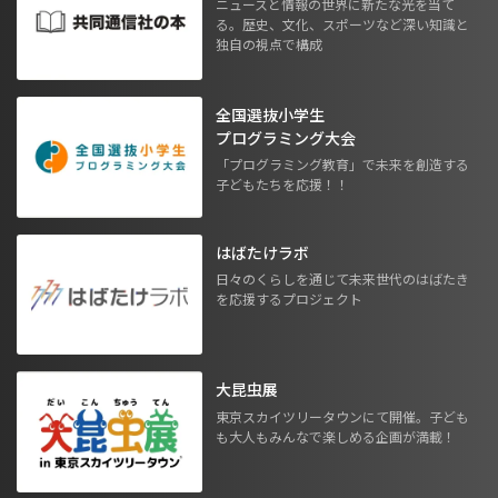
ニュースと情報の世界に新たな光を当て
る。歴史、文化、スポーツなど深い知識と
独自の視点で構成
全国選抜小学生
プログラミング大会
「プログラミング教育」で未来を創造する
子どもたちを応援！！
はばたけラボ
日々のくらしを通じて未来世代のはばたき
を応援するプロジェクト
大昆虫展
東京スカイツリータウンにて開催。子ども
も大人もみんなで楽しめる企画が満載！