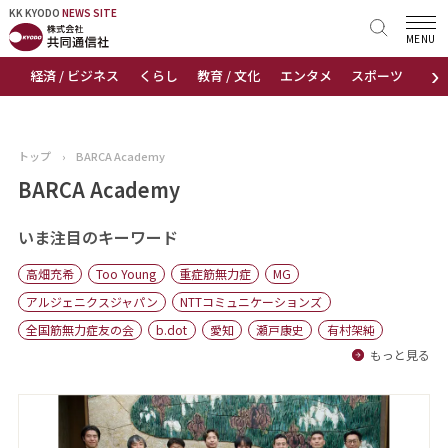
KK KYODO
KK KYODO
NEWS SITE
NEWS SITE
MENU
›
経済 / ビジネス
くらし
教育 / 文化
エンタメ
スポーツ
地
トップページ
お知らせ
トップ
›
BARCA Academy
ニュース
BARCA Academy
おすすめコンテンツ
いま注目のキーワード
高畑充希
Too Young
重症筋無力症
MG
出版物
アルジェニクスジャパン
NTTコミュニケーションズ
全国筋無力症友の会
b.dot
愛知
瀬戸康史
有村架純
会社概要
もっと見る