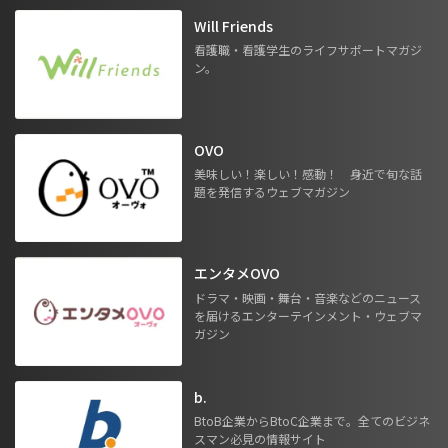
Will Friends
看護職・看護学生のライフサポートマガジ
ン。
OVO
美味しい！楽しい！感動！ 身近で旬な話
題を発信するウェブマガジン
エンタメOVO
ドラマ・映画・舞台・音楽などのニュース
を届けるエンターテインメント・ウェブマ
ガジン
b.
BtoB企業からBtoC企業まで。全てのビジネ
スマン必見の情報サイト