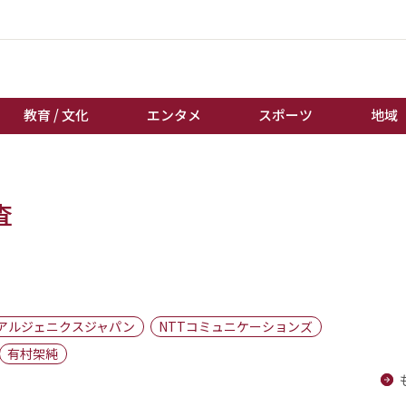
教育 / 文化
エンタメ
スポーツ
地域
経済 / ビジネス
誰もが輝いて働く社会へ
査
くらし
天皇杯サッカー
教育 / 文化
オートレース
エンタメ
競輪
スポーツ
ボートレース
地域
棋王戦
アルジェニクスジャパン
NTTコミュニケーションズ
キーパーソン
女流本因坊戦
有村架純