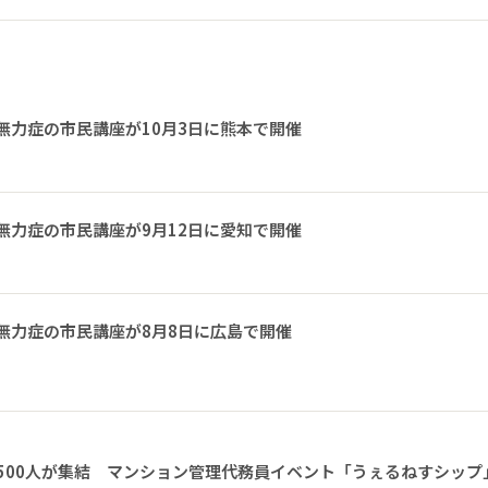
無力症の市民講座が10月3日に熊本で開催
無力症の市民講座が9月12日に愛知で開催
無力症の市民講座が8月8日に広島で開催
1500人が集結 マンション管理代務員イベント「うぇるねすシップ