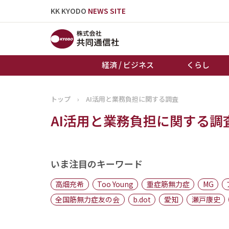
KK KYODO
NEWS SITE
経済 / ビジネス
くらし
トップ
›
AI活用と業務負担に関する調査
トップページ
AI活用と業務負担に関する調
お知らせ
いま注目のキーワード
高畑充希
Too Young
重症筋無力症
MG
全国筋無力症友の会
b.dot
愛知
瀬戸康史