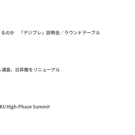
きるのか 「デジブレ」説明会／ラウンドテーブル
ル浦島、日昇館をリニューアル
High-Phase Summit