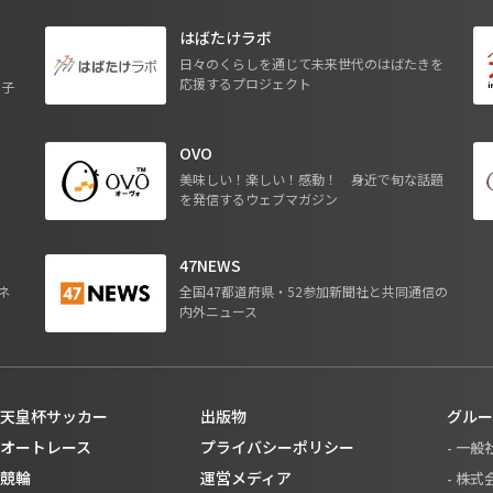
はばたけラボ
日々のくらしを通じて未来世代のはばたきを
応援するプロジェクト
る子
OVO
ジ
美味しい！楽しい！感動！ 身近で旬な話題
を発信するウェブマガジン
47NEWS
ネ
全国47都道府県・52参加新聞社と共同通信の
内外ニュース
天皇杯サッカー
出版物
グルー
オートレース
プライバシーポリシー
- 一
競輪
運営メディア
- 株