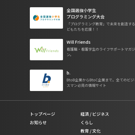
全国選抜小学生
プログラミング大会
「プログラミング教育」で未来を創造す
どもたちを応援！！
Will Friends
看護職・看護学生のライフサポートマガ
ン。
b.
BtoB企業からBtoC企業まで。全てのビジ
スマン必見の情報サイト
トップページ
経済 / ビジネス
お知らせ
くらし
教育 / 文化