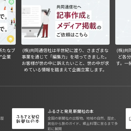
新たなブ
(株)共同通信社は半世紀に渡り、さまざまな
(株)
ア企業
事業を通じて「編集力」を培ってきました。
ど各
お客様が世の中に訴えたいこと、世の中が求
す。一
めている情報を踏まえて企画立案します。
ふるさと発見 新聞社の本
も歴
全国の新聞社の出版物。地域の自然、歴史、
民俗から旅のガイド、郷土料理に至るまで多
彩に展開