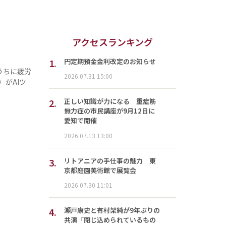
？
アクセスランキング
1.
円定期預金金利改定のお知らせ
うちに疲労
2026.07.31 15:00
）がAIツ
2.
正しい知識が力になる 重症筋
無力症の市民講座が9月12日に
愛知で開催
2026.07.13 13:00
3.
リトアニアの手仕事の魅力 東
京都庭園美術館で展覧会
2026.07.30 11:01
4.
瀬戸康史と有村架純が9年ぶりの
共演「閉じ込められているもの