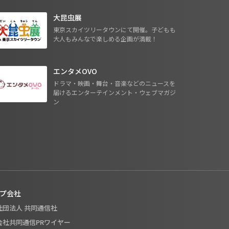
大昆虫展
東京スカイツリータウンにて開催。子どもも
大人もみんなで楽しめる企画が満載！
エンタメOVO
ドラマ・映画・舞台・音楽などのニュースを
届けるエンターテインメント・ウェブマガジ
ン
プ会社
般社団法人 共同通信社
式会社共同通信PRワイヤー