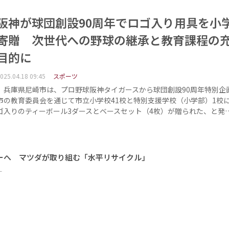
阪神が球団創設90周年でロゴ入り用具を小
寄贈 次世代への野球の継承と教育課程の
目的に
025.04.18 09:45
スポーツ
兵庫県尼崎市は、プロ野球阪神タイガースから球団創設90周年特別企
市の教育委員会を通じて市立小学校41校と特別支援学校（小学部）1校に
ゴ入りのティーボール3ダースとベースセット（4枚）が贈られた、と発
ーへ マツダが取り組む「水平リサイクル」
ー