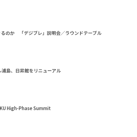
きるのか 「デジブレ」説明会／ラウンドテーブル
ル浦島、日昇館をリニューアル
High-Phase Summit