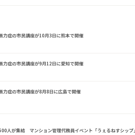
無力症の市民講座が10月3日に熊本で開催
無力症の市民講座が9月12日に愛知で開催
無力症の市民講座が8月8日に広島で開催
1500人が集結 マンション管理代務員イベント「うぇるねすシップ