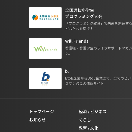
全国選抜小学生
プログラミング大会
「プログラミング教育」で未来を創造す
どもたちを応援！！
Will Friends
看護職・看護学生のライフサポートマガ
ン。
b.
BtoB企業からBtoC企業まで。全てのビジ
スマン必見の情報サイト
トップページ
経済 / ビジネス
お知らせ
くらし
教育 / 文化