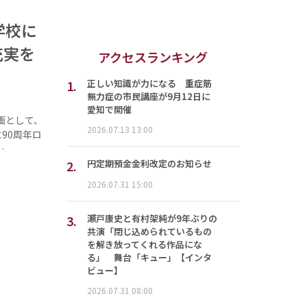
学校に
充実を
アクセスランキング
1.
正しい知識が力になる 重症筋
無力症の市民講座が9月12日に
愛知で開催
画として、
2026.07.13 13:00
90周年ロ
…
2.
円定期預金金利改定のお知らせ
2026.07.31 15:00
3.
瀬戸康史と有村架純が9年ぶりの
共演「閉じ込められているもの
を解き放ってくれる作品にな
る」 舞台「キュー」【インタ
ビュー】
2026.07.31 08:00