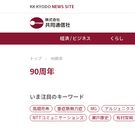
KK KYODO
NEWS SITE
経済 / ビジネス
くらし
トップ
›
90周年
トップページ
90周年
お知らせ
いま注目のキーワード
高畑充希
重症筋無力症
MG
アルジェニクス
NTTコミュニケーションズ
瀬戸康史
有村架純