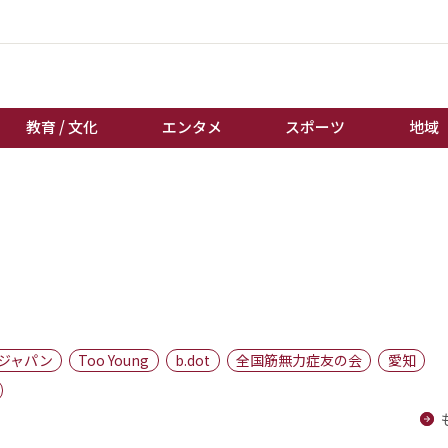
教育 / 文化
エンタメ
スポーツ
地域
経済 / ビジネス
誰もが輝いて働く社会へ
くらし
天皇杯サッカー
教育 / 文化
オートレース
エンタメ
競輪
スポーツ
ボートレース
地域
棋王戦
ジャパン
Too Young
b.dot
全国筋無力症友の会
愛知
キーパーソン
女流本因坊戦