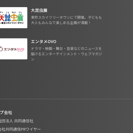
大昆虫展
東京スカイツリータウンにて開催。子どもも
大人もみんなで楽しめる企画が満載！
エンタメOVO
ドラマ・映画・舞台・音楽などのニュースを
届けるエンターテインメント・ウェブマガジ
ン
プ会社
般社団法人 共同通信社
式会社共同通信PRワイヤー