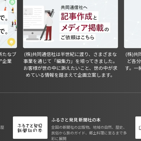
新たなブ
(株)共同通信社は半世紀に渡り、さまざまな
(株)
ア企業
事業を通じて「編集力」を培ってきました。
ど各
お客様が世の中に訴えたいこと、世の中が求
す。一
めている情報を踏まえて企画立案します。
ふるさと発見 新聞社の本
も歴
全国の新聞社の出版物。地域の自然、歴史、
民俗から旅のガイド、郷土料理に至るまで多
彩に展開