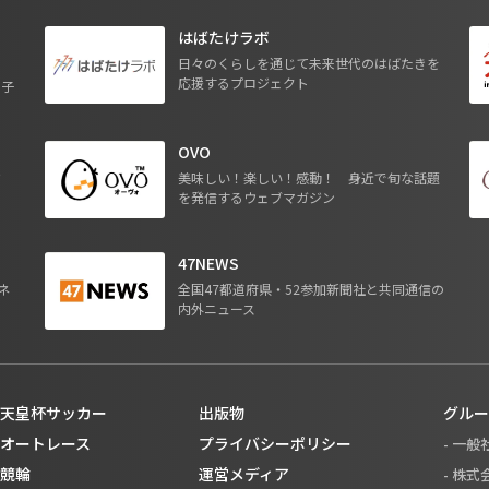
はばたけラボ
日々のくらしを通じて未来世代のはばたきを
応援するプロジェクト
る子
OVO
ジ
美味しい！楽しい！感動！ 身近で旬な話題
を発信するウェブマガジン
47NEWS
ネ
全国47都道府県・52参加新聞社と共同通信の
内外ニュース
天皇杯サッカー
出版物
グルー
オートレース
プライバシーポリシー
- 一
競輪
運営メディア
- 株