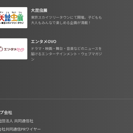
大昆虫展
東京スカイツリータウンにて開催。子どもも
大人もみんなで楽しめる企画が満載！
エンタメOVO
ドラマ・映画・舞台・音楽などのニュースを
届けるエンターテインメント・ウェブマガジ
ン
プ会社
般社団法人 共同通信社
式会社共同通信PRワイヤー