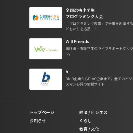
全国選抜小学生
プログラミング大会
「プログラミング教育」で未来を創造す
どもたちを応援！！
Will Friends
看護職・看護学生のライフサポートマガ
ン。
b.
BtoB企業からBtoC企業まで。全てのビジ
スマン必見の情報サイト
トップページ
経済 / ビジネス
お知らせ
くらし
教育 / 文化