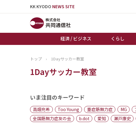
KK KYODO
NEWS SITE
経済 / ビジネス
くらし
トップ
›
1Dayサッカー教室
トップページ
1Dayサッカー教室
お知らせ
いま注目のキーワード
高畑充希
Too Young
重症筋無力症
MG
全国筋無力症友の会
b.dot
愛知
瀬戸康史