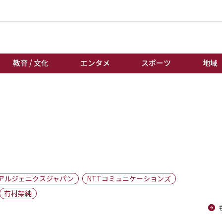
教育 / 文化
エンタメ
スポーツ
地域
経済 / ビジネス
誰もが輝いて働く社会へ
くらし
天皇杯サッカー
教育 / 文化
オートレース
エンタメ
競輪
スポーツ
ボートレース
地域
棋王戦
アルジェニクスジャパン
NTTコミュニケーションズ
キーパーソン
女流本因坊戦
有村架純