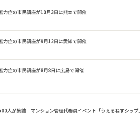
無力症の市民講座が10月3日に熊本で開催
無力症の市民講座が9月12日に愛知で開催
無力症の市民講座が8月8日に広島で開催
1500人が集結 マンション管理代務員イベント「うぇるねすシップ