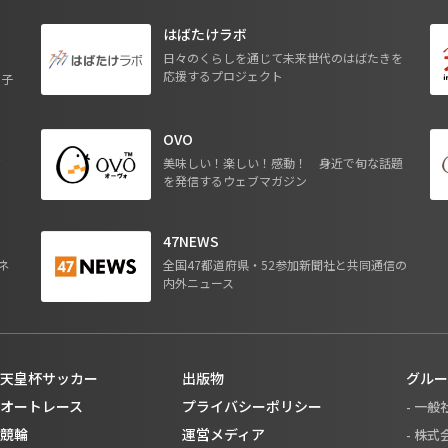
はばたけラボ
日々のくらしを通じて未来世代のはばたきを
応援するプロジェクト
る子
OVO
ジ
美味しい！楽しい！感動！ 身近で旬な話題
を発信するウェブマガジン
47NEWS
ネ
全国47都道府県・52参加新聞社と共同通信の
内外ニュース
天皇杯サッカー
出版物
グルー
オートレース
プライバシーポリシー
- 一
競輪
運営メディア
- 株