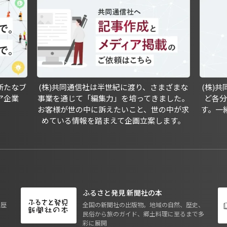
新たなブ
(株)共同通信社は半世紀に渡り、さまざまな
(株)
ア企業
事業を通じて「編集力」を培ってきました。
ど各
お客様が世の中に訴えたいこと、世の中が求
す。一
めている情報を踏まえて企画立案します。
ふるさと発見 新聞社の本
も歴
全国の新聞社の出版物。地域の自然、歴史、
民俗から旅のガイド、郷土料理に至るまで多
彩に展開