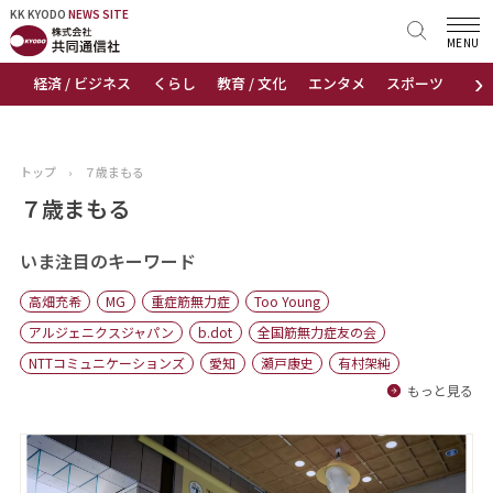
KK KYODO
KK KYODO
NEWS SITE
NEWS SITE
MENU
›
経済 / ビジネス
くらし
教育 / 文化
エンタメ
スポーツ
地
トップページ
お知らせ
トップ
›
７歳まもる
ニュース
７歳まもる
おすすめコンテンツ
いま注目のキーワード
高畑充希
MG
重症筋無力症
Too Young
出版物
アルジェニクスジャパン
b.dot
全国筋無力症友の会
NTTコミュニケーションズ
愛知
瀬戸康史
有村架純
会社概要
もっと見る