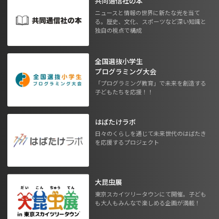
共同通信社の本
ニュースと情報の世界に新たな光を当て
る。歴史、文化、スポーツなど深い知識と
独自の視点で構成
全国選抜小学生
プログラミング大会
「プログラミング教育」で未来を創造する
子どもたちを応援！！
はばたけラボ
日々のくらしを通じて未来世代のはばたき
を応援するプロジェクト
大昆虫展
東京スカイツリータウンにて開催。子ども
も大人もみんなで楽しめる企画が満載！