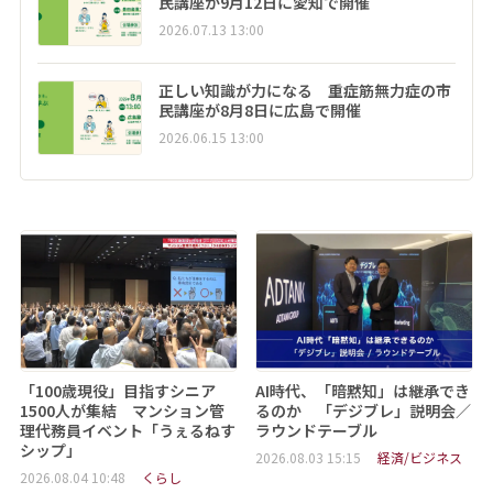
民講座が9月12日に愛知で開催
2026.07.13 13:00
正しい知識が力になる 重症筋無力症の市
民講座が8月8日に広島で開催
2026.06.15 13:00
「100歳現役」目指すシニア
AI時代、「暗黙知」は継承でき
1500人が集結 マンション管
るのか 「デジブレ」説明会／
理代務員イベント「うぇるねす
ラウンドテーブル
シップ」
2026.08.03 15:15
経済/ビジネス
2026.08.04 10:48
くらし