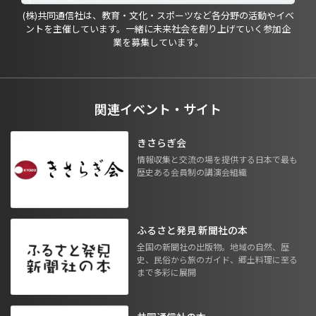
(株)共同通信社は、教育・文化・スポーツなど各分野の活動やイベ
ントを主催しています。一緒に未来社会を創り上げていく参加企
業を募集しています。
関連イベント・サイト
きさらぎ会
情報収集と交流の場を提供する日本で最も
歴史ある会員制の講演会組織
ふるさと発見 新聞社の本
全国の新聞社の出版物。地域の自然、歴
史、民俗から旅のガイド、郷土料理に至る
まで多彩に展開