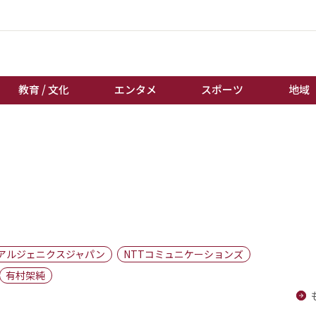
教育 / 文化
エンタメ
スポーツ
地域
経済 / ビジネス
誰もが輝いて働く社会へ
くらし
天皇杯サッカー
教育 / 文化
オートレース
エンタメ
競輪
スポーツ
ボートレース
地域
棋王戦
アルジェニクスジャパン
NTTコミュニケーションズ
キーパーソン
女流本因坊戦
有村架純