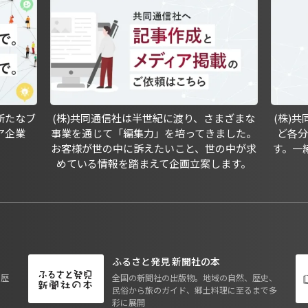
新たなブ
(株)共同通信社は半世紀に渡り、さまざまな
(株)
ア企業
事業を通じて「編集力」を培ってきました。
ど各
お客様が世の中に訴えたいこと、世の中が求
す。一
めている情報を踏まえて企画立案します。
ふるさと発見 新聞社の本
も歴
全国の新聞社の出版物。地域の自然、歴史、
民俗から旅のガイド、郷土料理に至るまで多
彩に展開