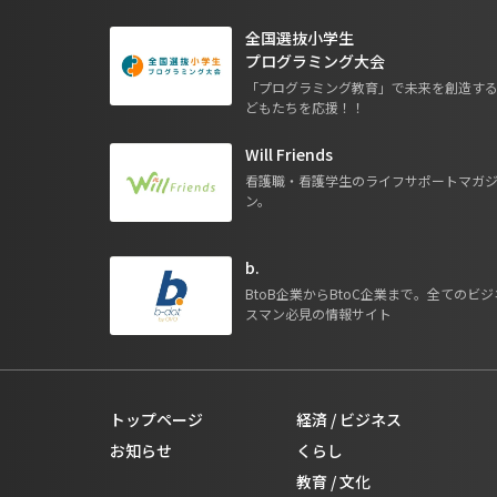
全国選抜小学生
プログラミング大会
「プログラミング教育」で未来を創造す
どもたちを応援！！
Will Friends
看護職・看護学生のライフサポートマガ
ン。
b.
BtoB企業からBtoC企業まで。全てのビジ
スマン必見の情報サイト
トップページ
経済 / ビジネス
お知らせ
くらし
教育 / 文化