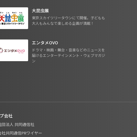
大昆虫展
東京スカイツリータウンにて開催。子どもも
大人もみんなで楽しめる企画が満載！
エンタメOVO
ドラマ・映画・舞台・音楽などのニュースを
届けるエンターテインメント・ウェブマガジ
ン
プ会社
般社団法人 共同通信社
式会社共同通信PRワイヤー