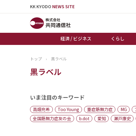
KK KYODO
NEWS SITE
経済 / ビジネス
くらし
トップ
›
黒ラベル
トップページ
黒ラベル
お知らせ
いま注目のキーワード
高畑充希
Too Young
重症筋無力症
MG
全国筋無力症友の会
b.dot
愛知
瀬戸康史