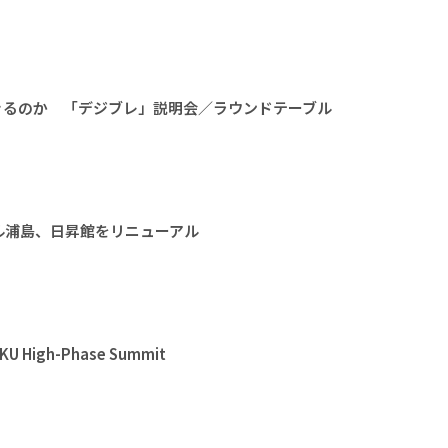
きるのか 「デジブレ」説明会／ラウンドテーブル
ル浦島、日昇館をリニューアル
High-Phase Summit