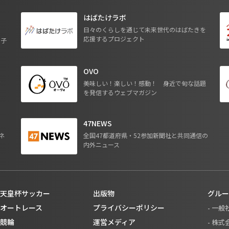
はばたけラボ
日々のくらしを通じて未来世代のはばたきを
応援するプロジェクト
る子
OVO
ジ
美味しい！楽しい！感動！ 身近で旬な話題
を発信するウェブマガジン
47NEWS
ネ
全国47都道府県・52参加新聞社と共同通信の
内外ニュース
天皇杯サッカー
出版物
グルー
オートレース
プライバシーポリシー
- 一
競輪
運営メディア
- 株