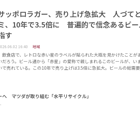
サッポロラガー、売り上げ急拡大 人づて
ミ、10年で3.5倍に 普遍的で信念あるビ
指す
026.06.02 16:40
地域
飲食店で、レトロな赤い星のラベルが貼られた大瓶を見かけたことが
いだろう。ビール通から「赤星」の愛称で親しまれるこのビールが、い
いで売れている。この10年で売り上げは3.5倍に急拡大。ビールの総需
ーへ マツダが取り組む「水平リサイクル」
ー