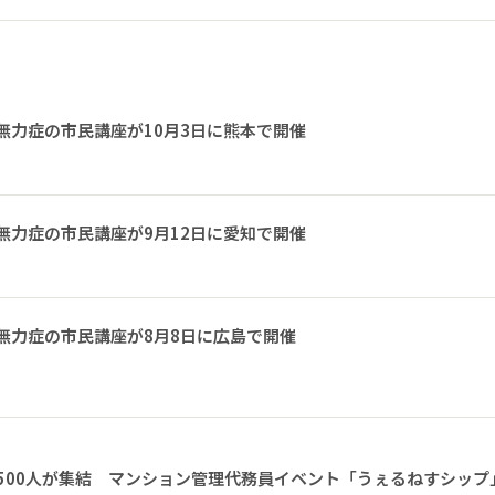
無力症の市民講座が10月3日に熊本で開催
無力症の市民講座が9月12日に愛知で開催
無力症の市民講座が8月8日に広島で開催
1500人が集結 マンション管理代務員イベント「うぇるねすシップ