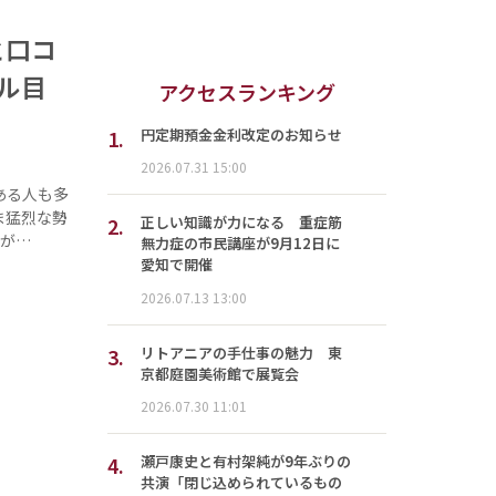
と口コ
ール目
アクセスランキング
1.
円定期預金金利改定のお知らせ
2026.07.31 15:00
ある人も多
ま猛烈な勢
2.
正しい知識が力になる 重症筋
要が…
無力症の市民講座が9月12日に
愛知で開催
2026.07.13 13:00
3.
リトアニアの手仕事の魅力 東
京都庭園美術館で展覧会
2026.07.30 11:01
4.
瀬戸康史と有村架純が9年ぶりの
共演「閉じ込められているもの